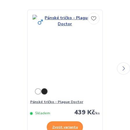
Pánské tričko - Plague Doctor
Dámské tričko
439 Kč
Skladem
/
ks
Skladem
Zvolit variantu
Z