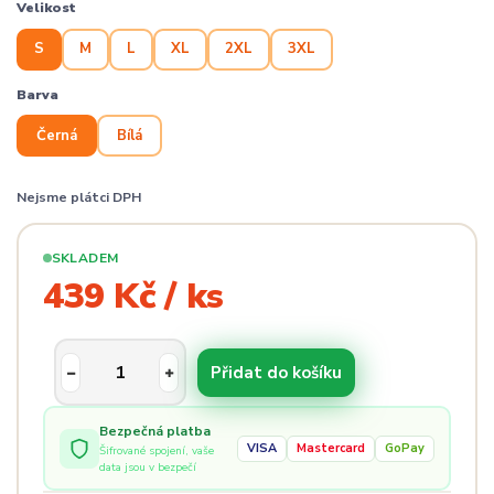
Velikost
S
M
L
XL
2XL
3XL
Barva
Černá
Bílá
Nejsme plátci DPH
SKLADEM
439 Kč / ks
Přidat do košíku
Bezpečná platba
VISA
Mastercard
GoPay
Šifrované spojení, vaše
data jsou v bezpečí