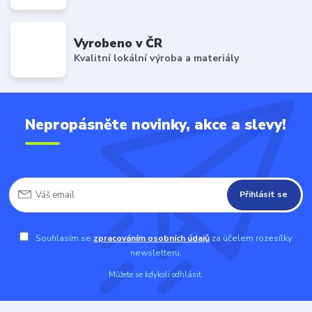
Vyrobeno v ČR
Kvalitní lokální výroba a materiály
Nepropásněte novinky, akce a slevy!
Přihlásit se
Souhlasím se
zpracováním osobních údajů
za účelem rozesílky
newsletteru.
Můžete se kdykoli odhlásit.