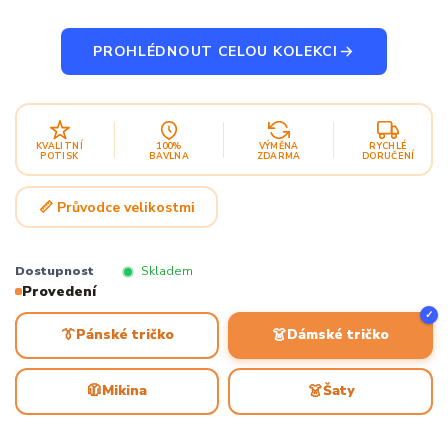
PROHLÉDNOUT CELOU KOLEKCI
KVALITNÍ
100%
VÝMĚNA
RYCHLÉ
POTISK
BAVLNA
ZDARMA
DORUČENÍ
📏 Průvodce velikostmi
Dostupnost
Skladem
Provedení
✓
👔
👗
Pánské tričko
Dámské tričko
🧥
👗
Mikina
Šaty