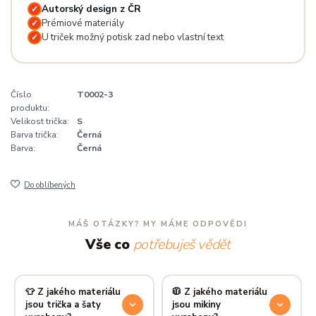
Autorský design z ČR
✓
Prémiové materiály
✓
U triček možný potisk zad nebo vlastní text
✓
Číslo
T0002-3
produktu:
Velikost trička:
S
Barva trička:
Černá
Barva:
Černá
Do oblíbených
MÁŠ OTÁZKY? MY MÁME ODPOVĚDI
Vše co
potřebuješ vědět
👕 Z jakého materiálu
🧥 Z jakého materiálu
jsou trička a šaty
jsou mikiny