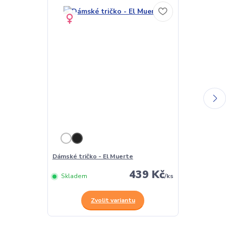
Dámské tričko - El Muerte
Pánské tričko
439 Kč
Skladem
/
ks
Skladem
Zvolit variantu
Z