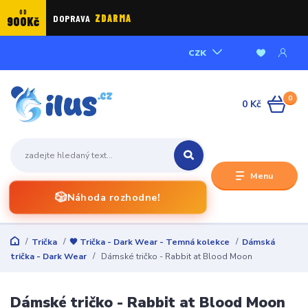
OD
DOPRAVA
ZDARMA
900Kč
CZK
0
0 Kč
Menu
🎲
Náhoda rozhodne!
Trička
🖤 Trička - Dark Wear - Temná kolekce
Dámská
trička - Dark Wear
Dámské tričko - Rabbit at Blood Moon
Dámské tričko - Rabbit at Blood Moon