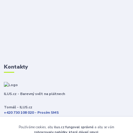
Kontakty
ILUS.cz - Barevný svět na plátnech
Tomáš - ILUS.cz
+420 730 108 020 - Prosím SMS
Jsme většinu času ve výrobě
Používáme cookies, aby
ilus.cz fungoval správně
a aby se vám
info@ilus.cz
zobrazovaly nabídky, které dávají smysl.