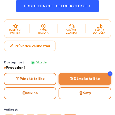
PROHLÉDNOUT CELOU KOLEKCI
KVALITNÍ
100%
VÝMĚNA
RYCHLÉ
POTISK
BAVLNA
ZDARMA
DORUČENÍ
📏 Průvodce velikostmi
Dostupnost
Skladem
Provedení
✓
👔
👗
Pánské tričko
Dámské tričko
🧥
👗
Mikina
Šaty
Velikost