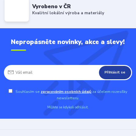
Vyrobeno v ČR
Kvalitní lokální výroba a materiály
Nepropásněte novinky, akce a slevy!
Přihlásit se
Souhlasím se
zpracováním osobních údajů
za účelem rozesílky
newsletteru.
Můžete se kdykoli odhlásit.