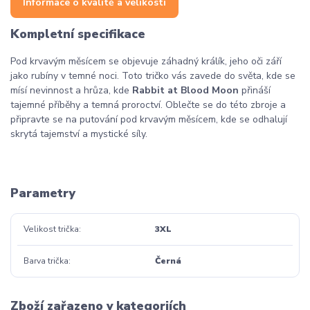
Informace o kvalitě a velikosti
Kompletní specifikace
Pod krvavým měsícem se objevuje záhadný králík, jeho oči září
jako rubíny v temné noci. Toto tričko vás zavede do světa, kde se
mísí nevinnost a hrůza, kde
Rabbit at Blood Moon
přináší
tajemné příběhy a temná proroctví. Oblečte se do této zbroje a
připravte se na putování pod krvavým měsícem, kde se odhalují
skrytá tajemství a mystické síly.
Parametry
Velikost trička
3XL
Barva trička
Černá
Zboží zařazeno v kategoriích