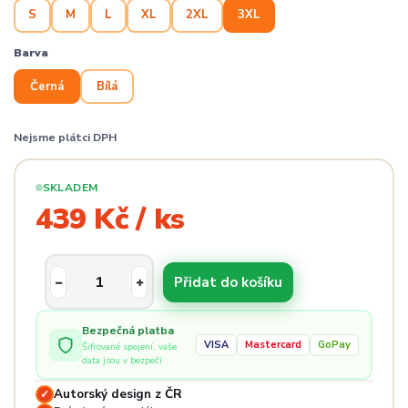
S
M
L
XL
2XL
3XL
Barva
Černá
Bílá
Nejsme plátci DPH
SKLADEM
439 Kč / ks
Přidat do košíku
Bezpečná platba
VISA
Mastercard
GoPay
Šifrované spojení, vaše
data jsou v bezpečí
Autorský design z ČR
✓