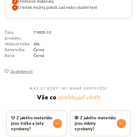
Prémiové materiály
✓
U triček možný potisk zad nebo vlastní text
✓
Číslo
T0025-13
produktu:
Velikost trička:
3XL
Barva trička:
Černá
Barva:
Černá
Do oblíbených
MÁŠ OTÁZKY? MY MÁME ODPOVĚDI
Vše co
potřebuješ vědět
👕 Z jakého materiálu
🧥 Z jakého materiálu
jsou trička a šaty
jsou mikiny
vyrobeny?
vyrobeny?