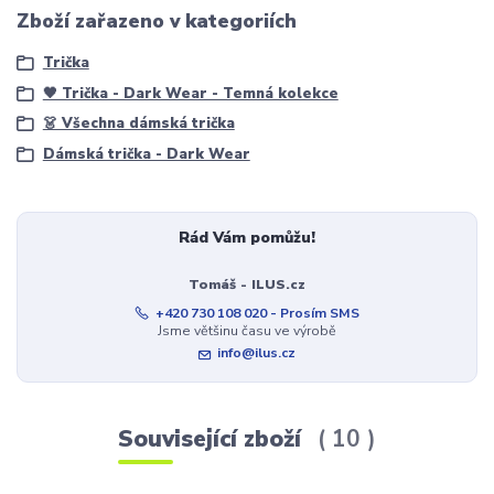
Zboží zařazeno v kategoriích
Trička
🖤 Trička - Dark Wear - Temná kolekce
👗 Všechna dámská trička
Dámská trička - Dark Wear
Rád Vám pomůžu!
Tomáš - ILUS.cz
+420 730 108 020 - Prosím SMS
Jsme většinu času ve výrobě
info@ilus.cz
Související zboží
10