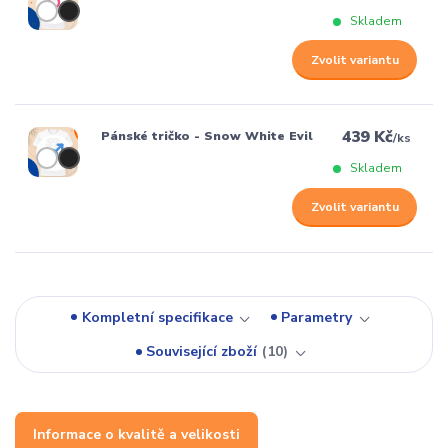
Skladem
Zvolit variantu
439 Kč
Pánské tričko - Snow White Evil
/
ks
Skladem
Zvolit variantu
Kompletní specifikace
Parametry
Související zboží
10
Informace o kvalitě a velikosti