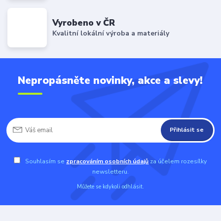
Vyrobeno v ČR
Kvalitní lokální výroba a materiály
Nepropásněte novinky, akce a slevy!
Přihlásit se
Souhlasím se
zpracováním osobních údajů
za účelem rozesílky
newsletteru.
Můžete se kdykoli odhlásit.