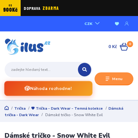
OD
DOPRAVA
ZDARMA
900Kč
CZK
0
0 Kč
Menu
🎲
Náhoda rozhodne!
Trička
🖤 Trička - Dark Wear - Temná kolekce
Dámská
trička - Dark Wear
Dámské tričko - Snow White Evil
Dámské tričko - Snow White Evil