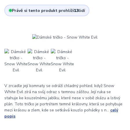
Právě si tento produkt prohlíží
13
lidí
V zrcadle její komnaty se odráží chladný pohled, když Snow
White Evil zírá na svůj odraz s temnou zášťou. Její ruka se
stahuje ke kouzelnému jablku, které nese v sobě zkázu a lstivý
plán. Toto tričko je portrétem temné královny, která se pohybuje
mezi krásou a zlem, kde se setkává kouzlo pohádky s n...
celý
popis