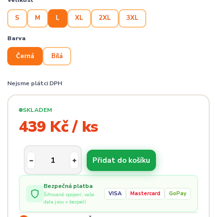
Velikost
S
M
L
XL
2XL
3XL
Barva
Černá
Bílá
Nejsme plátci DPH
SKLADEM
439 Kč / ks
Přidat do košíku
Bezpečná platba
VISA
Mastercard
GoPay
Šifrované spojení, vaše
data jsou v bezpečí