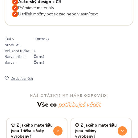
Autorský design z ČR
✓
Prémiové materiály
✓
U triček možný potisk zad nebo vlastní text
✓
Číslo
T0036-7
produktu:
Velikost trička:
L
Barva trička:
Černá
Barva:
Černá
Do oblíbených
MÁŠ OTÁZKY? MY MÁME ODPOVĚDI
Vše co
potřebuješ vědět
👕 Z jakého materiálu
🧥 Z jakého materiálu
jsou trička a šaty
jsou mikiny
vyrobeny?
vyrobeny?