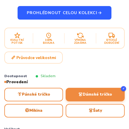
PROHLÉDNOUT CELOU KOLEKCI
KVALITNÍ
100%
VÝMĚNA
RYCHLÉ
POTISK
BAVLNA
ZDARMA
DORUČENÍ
📏 Průvodce velikostmi
Dostupnost
Skladem
Provedení
✓
👔
👗
Pánské tričko
Dámské tričko
🧥
👗
Mikina
Šaty