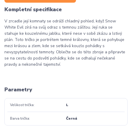
Kompletní specifikace
V zrcadle její komnaty se odráží chladný pohled, když Snow
White Evil zírá na svůj odraz s temnou zášťou. Její ruka se
stahuje ke kouzelnému jablku, které nese v sobě zkázu a lstivý
plán. Toto tričko je portrétem temné královny, která se pohybuje
mezi krásou a zlem, kde se setkává kouzlo pohádky s
nevyzpytatelností temnoty. Oblečte se do této zbroje a připravte
se na cestu do podsvětí pohádky, kde se odhalují nečekané
pravdy a nekonečné tajemství.
Parametry
Velikost trička
L
Barva trička
Černá