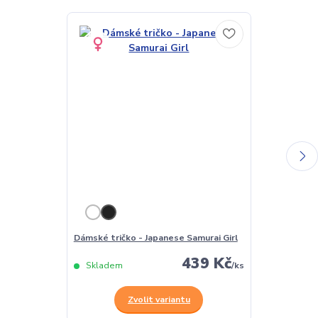
Dámské tričko - Japanese Samurai Girl
Pánské tričko
439 Kč
Skladem
/
ks
Skladem
Zvolit variantu
Z