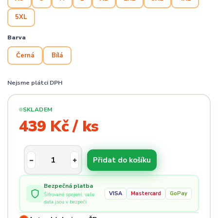
5XL
Barva
Černá
Bílá
Nejsme plátci DPH
SKLADEM
439 Kč / ks
Přidat do košíku
Bezpečná platba
VISA
Mastercard
GoPay
Šifrované spojení, vaše
data jsou v bezpečí