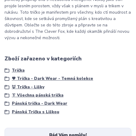
projde lesním porostem, vždy však s plánem v mysli a trikem v
rukávu. Toto tričko je manifestem pro všechny, kdo ctí moudrost a
šikovnost, kde se setkává promyšlený plán s kreativitou a
důvtipem. Oblečte se do této zbroje a připravte se na
dobrodružství s The Clever Fox, kde každý okamžik přináší novou
výzvu a nekonečné možnosti.
Liška
Zboží zařazeno v kategoriích
Trička
🖤 Trička - Dark Wear - Temná kolekce
🦊 Trička - Lišky
👔 Všechna pánská trička
Pánská trička - Dark Wear
Pánská Trička s Liškou
Rád Vám pomůžu!