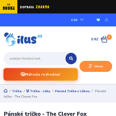
OD
DOPRAVA
ZDARMA
900Kč
CZK
0
0 Kč
Menu
🎲
Náhoda rozhodne!
Trička
🦊 Trička - Lišky
Pánská Trička s Liškou
Pánské
tričko - The Clever Fox
Pánské tričko - The Clever Fox