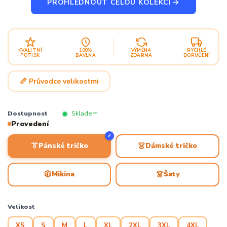
PROHLÉDNOUT CELOU KOLEKCI
KVALITNÍ
100%
VÝMĚNA
RYCHLÉ
POTISK
BAVLNA
ZDARMA
DORUČENÍ
📏 Průvodce velikostmi
Dostupnost
Skladem
Provedení
✓
👔
👗
Pánské tričko
Dámské tričko
🧥
👗
Mikina
Šaty
Velikost
XS
S
M
L
XL
2XL
3XL
4XL