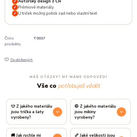
Autorský design z ČR
✓
Prémiové materiály
✓
U triček možný potisk zad nebo vlastní text
✓
Číslo
T0037
produktu:
Do oblíbených
MÁŠ OTÁZKY? MY MÁME ODPOVĚDI
Vše co
potřebuješ vědět
👕 Z jakého materiálu
🧥 Z jakého materiálu
jsou trička a šaty
jsou mikiny
vyrobeny?
vyrobeny?
Používáme prémiovou 100%
Mikiny šijeme ze směsi
80 %
bavlnu — měkkou na dotek,
bavlny a 20 % polyesteru
—
🚚 Jak rychle mi
📏 Jaké velikosti jsou