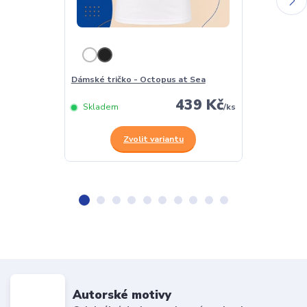
Dámské tričko - Octopus at Sea
Pánské tričko
439 Kč
Skladem
/
ks
Skladem
Zvolit variantu
Z
Autorské motivy