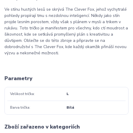
Ve stínu hustých lesů se skrývá The Clever Fox, jehož vychytralé
pohledy propírají tmu s nezdolnou inteligencí. Někdy jako stín
projde lesním porostem, vždy však s plánem v mysli a trikem v
rukávu. Toto tričko je manifestem pro všechny, kdo ctí moudrost a
šikovnost, kde se setkává promyšlený plán s kreativitou a
důvtipem. Oblečte se do této zbroje a připravte se na
dobrodružství s The Clever Fox, kde každý okamžik přináší novou
výzvu a nekonečné možnosti.
Liška
Parametry
Velikost trička
L
Barva trička
Bílá
Zboží zařazeno v kategoriích