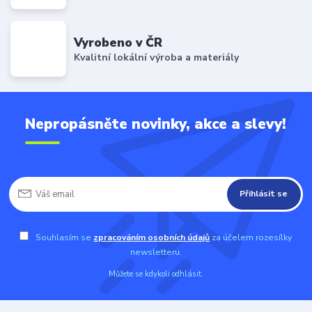
Vyrobeno v ČR
Kvalitní lokální výroba a materiály
Nepropásněte novinky, akce a slevy!
Přihlásit se
Souhlasím se
zpracováním osobních údajů
za účelem rozesílky
newsletteru.
Můžete se kdykoli odhlásit.