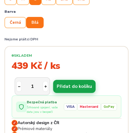
Barva
Černá
Bílá
Nejsme plátci DPH
SKLADEM
439 Kč / ks
Přidat do košíku
Bezpečná platba
VISA
Mastercard
GoPay
Šifrované spojení, vaše
data jsou v bezpečí
Autorský design z ČR
✓
Prémiové materiály
✓