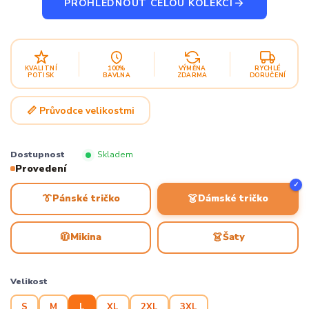
PROHLÉDNOUT CELOU KOLEKCI
KVALITNÍ
100%
VÝMĚNA
RYCHLÉ
POTISK
BAVLNA
ZDARMA
DORUČENÍ
📏 Průvodce velikostmi
Dostupnost
Skladem
Provedení
✓
👔
👗
Pánské tričko
Dámské tričko
🧥
👗
Mikina
Šaty
Velikost
S
M
L
XL
2XL
3XL