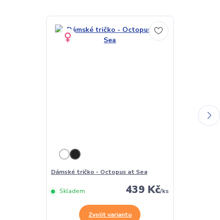
Dámské tričko - Octopus at Sea
Pánské tričko
439 Kč
Skladem
/
ks
Skladem
Zvolit variantu
Z