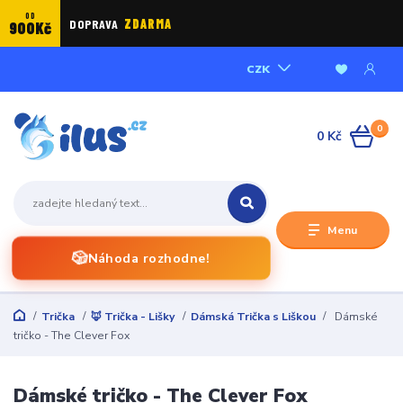
OD
DOPRAVA
ZDARMA
900Kč
CZK
0
0 Kč
Menu
🎲
Náhoda rozhodne!
Trička
🦊 Trička - Lišky
Dámská Trička s Liškou
Dámské
tričko - The Clever Fox
Dámské tričko - The Clever Fox