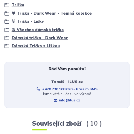
Trička
🖤 Trička - Dark Wear - Temná kolekce
🦊 Trička - Lišky
👗 Všechna dámská trička
Dámská trička - Dark Wear
Dámská Trička s Liškou
Rád Vám pomůžu!
Tomáš - ILUS.cz
+420 730 108 020 - Prosím SMS
Jsme většinu času ve výrobě
info@ilus.cz
Související zboží
10