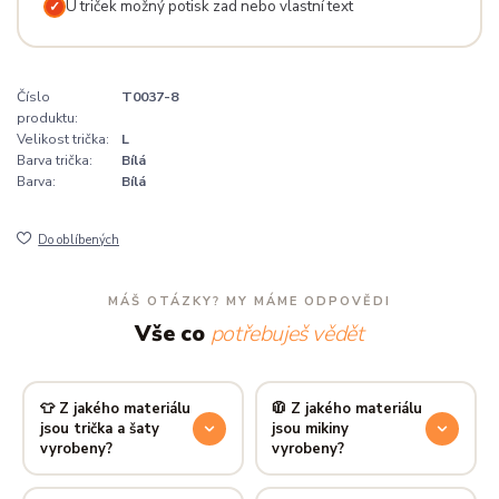
U triček možný potisk zad nebo vlastní text
✓
Číslo
T0037-8
produktu:
Velikost trička:
L
Barva trička:
Bílá
Barva:
Bílá
Do oblíbených
MÁŠ OTÁZKY? MY MÁME ODPOVĚDI
Vše co
potřebuješ vědět
👕 Z jakého materiálu
🧥 Z jakého materiálu
jsou trička a šaty
jsou mikiny
vyrobeny?
vyrobeny?
Používáme prémiovou 100%
Mikiny šijeme ze směsi
80 %