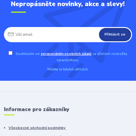
Nepropásněte novinky, akce a slevy!
Přihlásit se
Souhlasím se
zpracováním osobních údajů
za účelem rozesílky
newsletteru.
Můžete se kdykoli odhlásit.
Informace pro zákazníky
Všeobecné obchodní podmínky