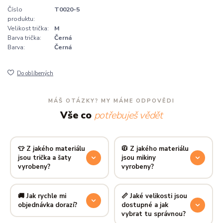
Číslo
T0020-5
produktu:
Velikost trička:
M
Barva trička:
Černá
Barva:
Černá
Do oblíbených
MÁŠ OTÁZKY? MY MÁME ODPOVĚDI
Vše co
potřebuješ vědět
👕 Z jakého materiálu
🧥 Z jakého materiálu
jsou trička a šaty
jsou mikiny
vyrobeny?
vyrobeny?
Používáme prémiovou 100%
Mikiny šijeme ze směsi
80 %
bavlnu — měkkou na dotek,
bavlny a 20 % polyesteru
—
🚚 Jak rychle mi
📏 Jaké velikosti jsou
prodyšnou a odolnou.
příjemně hřejivá, pevná a
objednávka dorazí?
dostupné a jak
Produkt si zachová tvar i
zároveň prodyšná
vybrat tu správnou?
barvu i po desítkách praní.
kombinace, která si dlouho
Mimo sezónu balíme a