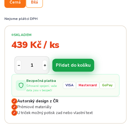
Černá
Bílá
Nejsme plátci DPH
SKLADEM
439 Kč / ks
Přidat do košíku
Bezpečná platba
VISA
Mastercard
GoPay
Šifrované spojení, vaše
data jsou v bezpečí
Autorský design z ČR
✓
Prémiové materiály
✓
U triček možný potisk zad nebo vlastní text
✓