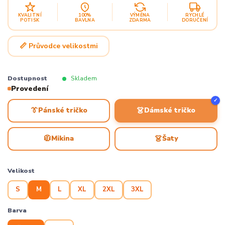
KVALITNÍ
100%
VÝMĚNA
RYCHLÉ
POTISK
BAVLNA
ZDARMA
DORUČENÍ
📏 Průvodce velikostmi
Dostupnost
Skladem
Provedení
✓
👔
👗
Pánské tričko
Dámské tričko
🧥
👗
Mikina
Šaty
Velikost
S
M
L
XL
2XL
3XL
Barva