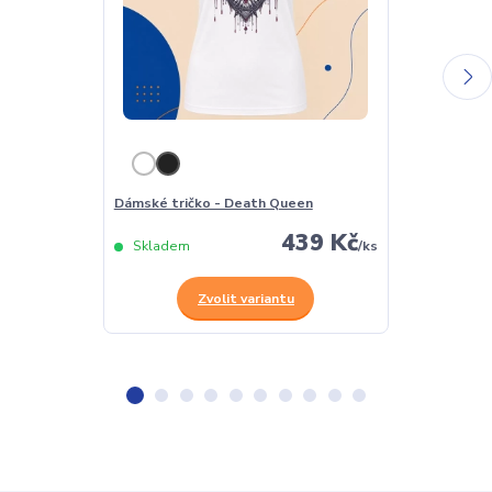
Dámské tričko - Death Queen
Pánské tričk
439 Kč
Skladem
/
ks
Skladem
Zvolit variantu
Z