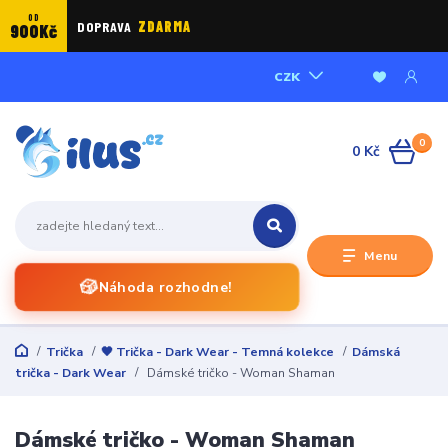
OD
DOPRAVA
ZDARMA
900Kč
CZK
0
0 Kč
Menu
🎲
Náhoda rozhodne!
Trička
🖤 Trička - Dark Wear - Temná kolekce
Dámská
trička - Dark Wear
Dámské tričko - Woman Shaman
Dámské tričko - Woman Shaman