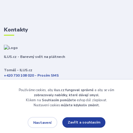
Kontakty
ILUS.cz - Barevný svět na plátnech
Tomáš - ILUS.cz
+420 730 108 020 - Prosím SMS
Jsme většinu času ve výrobě
Používáme cookies, aby
ilus.cz fungoval správně
a aby se vám
info@ilus.cz
zobrazovaly nabídky, které dávají smysl.
Klikem na
Souhlasím pomůžete
eshop dál zlepšovat.
Nastavení cookies
můžete kdykoliv změnit.
Zavřít a souhlasím
Nastavení