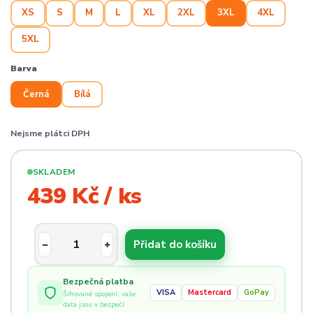
XS
S
M
L
XL
2XL
3XL
4XL
5XL
Barva
Černá
Bílá
Nejsme plátci DPH
SKLADEM
439 Kč / ks
Přidat do košíku
Bezpečná platba
VISA
Mastercard
GoPay
Šifrované spojení, vaše
data jsou v bezpečí