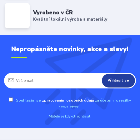
Vyrobeno v ČR
Kvalitní lokální výroba a materiály
Nepropásněte novinky, akce a slevy!
Přihlásit se
Souhlasím se
zpracováním osobních údajů
za účelem rozesílky
newsletteru.
Můžete se kdykoli odhlásit.