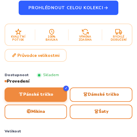
PROHLÉDNOUT CELOU KOLEKCI
KVALITNÍ
100%
VÝMĚNA
RYCHLÉ
POTISK
BAVLNA
ZDARMA
DORUČENÍ
📏 Průvodce velikostmi
Dostupnost
Skladem
Provedení
✓
👔
👗
Pánské tričko
Dámské tričko
🧥
👗
Mikina
Šaty
Velikost