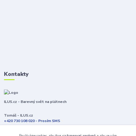
Kontakty
ILUS.cz - Barevný svět na plátnech
Tomáš - ILUS.cz
+420 730 108 020 - Prosím SMS
Jsme většinu času ve výrobě
Používáme cookies, aby
ilus.cz fungoval správně
a aby se vám