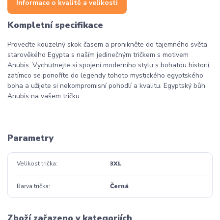
Informace o kvalitě a velikosti
Kompletní specifikace
Proveďte kouzelný skok časem a pronikněte do tajemného světa
starověkého Egypta s naším jedinečným tričkem s motivem
Anubis. Vychutnejte si spojení moderního stylu s bohatou historií,
zatímco se ponoříte do legendy tohoto mystického egyptského
boha a užijete si nekompromisní pohodlí a kvalitu. Egyptský bůh
Anubis na vašem tričku.
Parametry
Velikost trička
3XL
Barva trička
Černá
Zboží zařazeno v kategoriích