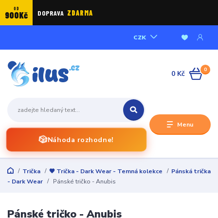
OD
DOPRAVA
ZDARMA
900Kč
CZK
0
0 Kč
Menu
🎲
Náhoda rozhodne!
Trička
🖤 Trička - Dark Wear - Temná kolekce
Pánská trička
- Dark Wear
Pánské tričko - Anubis
Pánské tričko - Anubis