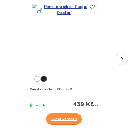
Pánské tričko - Plague Doctor
Dámské tričko
439 Kč
Skladem
/
ks
Skladem
Zvolit variantu
Z