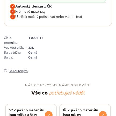
Autorský design z ČR
✓
Prémiové materiály
✓
U triček možný potisk zad nebo vlastní text
✓
Číslo
T0004-13
produktu:
Velikost trička:
3XL
Barva trička:
Černá
Barva:
Černá
Do oblíbených
MÁŠ OTÁZKY? MY MÁME ODPOVĚDI
Vše co
potřebuješ vědět
👕 Z jakého materiálu
🧥 Z jakého materiálu
jsou trička a šaty
jsou mikiny