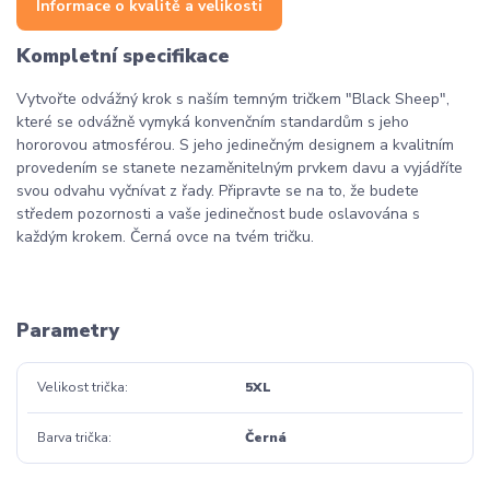
Informace o kvalitě a velikosti
Kompletní specifikace
Vytvořte odvážný krok s naším temným tričkem "Black Sheep",
které se odvážně vymyká konvenčním standardům s jeho
hororovou atmosférou. S jeho jedinečným designem a kvalitním
provedením se stanete nezaměnitelným prvkem davu a vyjádříte
svou odvahu vyčnívat z řady. Připravte se na to, že budete
středem pozornosti a vaše jedinečnost bude oslavována s
každým krokem. Černá ovce na tvém tričku.
Parametry
Velikost trička
5XL
Barva trička
Černá