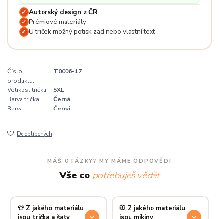
Autorský design z ČR
✓
Prémiové materiály
✓
U triček možný potisk zad nebo vlastní text
✓
Číslo
T0006-17
produktu:
Velikost trička:
5XL
Barva trička:
Černá
Barva:
Černá
Do oblíbených
MÁŠ OTÁZKY? MY MÁME ODPOVĚDI
Vše co
potřebuješ vědět
👕 Z jakého materiálu
🧥 Z jakého materiálu
jsou trička a šaty
jsou mikiny