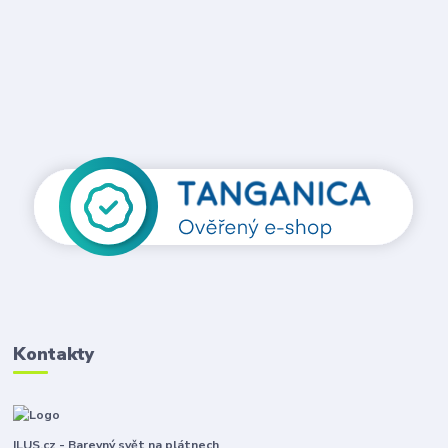
Kontakty
ILUS.cz - Barevný svět na plátnech