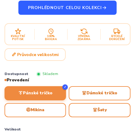
PROHLÉDNOUT CELOU KOLEKCI
KVALITNÍ
100%
VÝMĚNA
RYCHLÉ
POTISK
BAVLNA
ZDARMA
DORUČENÍ
📏 Průvodce velikostmi
Dostupnost
Skladem
Provedení
✓
👔
👗
Pánské tričko
Dámské tričko
🧥
👗
Mikina
Šaty
Velikost