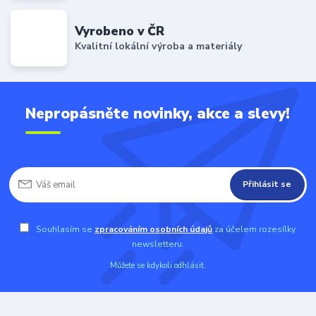
Vyrobeno v ČR
Kvalitní lokální výroba a materiály
Nepropásněte novinky, akce a slevy!
Přihlásit se
Souhlasím se
zpracováním osobních údajů
za účelem rozesílky
newsletteru.
Můžete se kdykoli odhlásit.