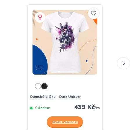
Dámské tričko - Dark Unicorn
Pánské tričko
439 Kč
Skladem
/
ks
Skladem
Zvolit variantu
Z