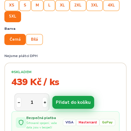
XS
S
M
L
XL
2XL
3XL
4XL
5XL
Barva
Černá
Bílá
Nejsme plátci DPH
SKLADEM
439 Kč / ks
Přidat do košíku
Bezpečná platba
VISA
Mastercard
GoPay
Šifrované spojení, vaše
data jsou v bezpečí