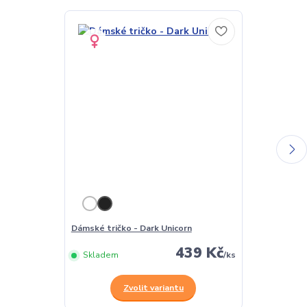
Dámské tričko - Dark Unicorn
Pánské tričko
439 Kč
Skladem
/
ks
Skladem
Zvolit variantu
Z