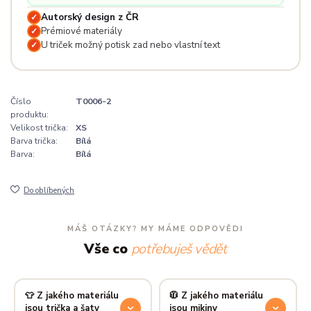
Autorský design z ČR
✓
Prémiové materiály
✓
U triček možný potisk zad nebo vlastní text
✓
Číslo
T0006-2
produktu:
Velikost trička:
XS
Barva trička:
Bílá
Barva:
Bílá
Do oblíbených
MÁŠ OTÁZKY? MY MÁME ODPOVĚDI
Vše co
potřebuješ vědět
👕 Z jakého materiálu
🧥 Z jakého materiálu
jsou trička a šaty
jsou mikiny