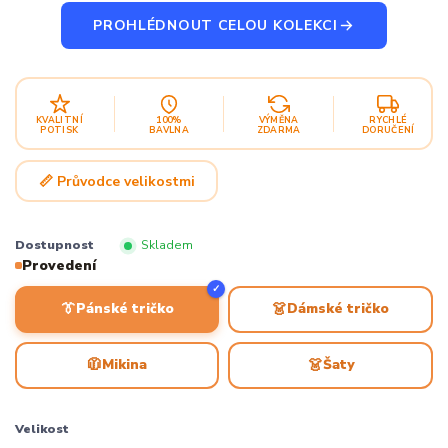
PROHLÉDNOUT CELOU KOLEKCI
KVALITNÍ
100%
VÝMĚNA
RYCHLÉ
POTISK
BAVLNA
ZDARMA
DORUČENÍ
📏 Průvodce velikostmi
Dostupnost
Skladem
Provedení
✓
👔
👗
Pánské tričko
Dámské tričko
🧥
👗
Mikina
Šaty
Velikost