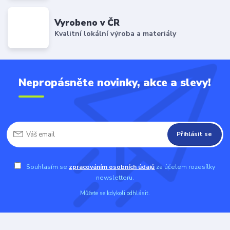
Vyrobeno v ČR
Kvalitní lokální výroba a materiály
Nepropásněte novinky, akce a slevy!
Přihlásit se
Souhlasím se
zpracováním osobních údajů
za účelem rozesílky
newsletteru.
Můžete se kdykoli odhlásit.