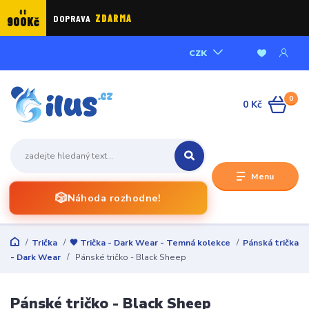
OD
DOPRAVA
ZDARMA
900Kč
CZK
0
0 Kč
Menu
🎲
Náhoda rozhodne!
Trička
🖤 Trička - Dark Wear - Temná kolekce
Pánská trička
- Dark Wear
Pánské tričko - Black Sheep
Pánské tričko - Black Sheep