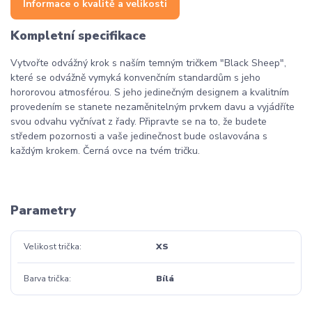
Informace o kvalitě a velikosti
Kompletní specifikace
Vytvořte odvážný krok s naším temným tričkem "Black Sheep",
které se odvážně vymyká konvenčním standardům s jeho
hororovou atmosférou. S jeho jedinečným designem a kvalitním
provedením se stanete nezaměnitelným prvkem davu a vyjádříte
svou odvahu vyčnívat z řady. Připravte se na to, že budete
středem pozornosti a vaše jedinečnost bude oslavována s
každým krokem. Černá ovce na tvém tričku.
Parametry
Velikost trička
XS
Barva trička
Bílá