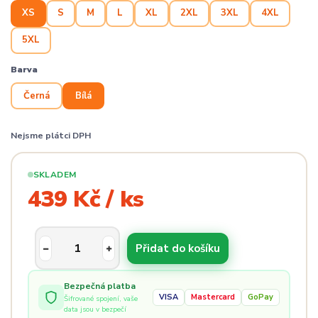
XS
S
M
L
XL
2XL
3XL
4XL
5XL
Barva
Černá
Bílá
Nejsme plátci DPH
SKLADEM
439 Kč / ks
Přidat do košíku
Bezpečná platba
VISA
Mastercard
GoPay
Šifrované spojení, vaše
data jsou v bezpečí