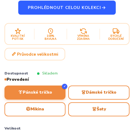
PROHLÉDNOUT CELOU KOLEKCI
KVALITNÍ
100%
VÝMĚNA
RYCHLÉ
POTISK
BAVLNA
ZDARMA
DORUČENÍ
📏 Průvodce velikostmi
Dostupnost
Skladem
Provedení
✓
👔
👗
Pánské tričko
Dámské tričko
🧥
👗
Mikina
Šaty
Velikost