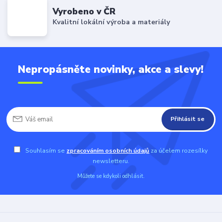
Vyrobeno v ČR
Kvalitní lokální výroba a materiály
Nepropásněte novinky, akce a slevy!
Přihlásit se
Souhlasím se
zpracováním osobních údajů
za účelem rozesílky
newsletteru.
Můžete se kdykoli odhlásit.