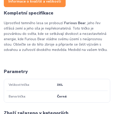
Informace o kvalitě a velikosti
Kompletní specifikace
Uprostřed temného lesa se probouzí
Furious Bear
, jeho řev
otřásá zemí a jeho síla je nepřekonatelná. Toto tričko je
pozvánkou do světa, kde se setkávají divokost a nezastavitelná
energie, kde Furious Bear vládne svému území s neúprosnou
silou. Oblečte se do této zbroje a připravte se čelit výzvám s
odvahou a zuřivostí divokého medvěda. Medvěd na vašem tričku.
Parametry
Velikost trička
3XL
Barva trička
Černá
Zboží zařazeno v kategoriích