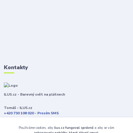
Kontakty
ILUS.cz - Barevný svět na plátnech
Tomáš - ILUS.cz
+420 730 108 020 - Prosím SMS
Jsme většinu času ve výrobě
Používáme cookies, aby
ilus.cz fungoval správně
a aby se vám
info@ilus.cz
zobrazovaly nabídky, které dávají smysl.