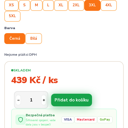
XS
S
M
L
XL
2XL
3XL
4XL
5XL
Barva
Černá
Bílá
Nejsme plátci DPH
SKLADEM
439 Kč / ks
Přidat do košíku
Bezpečná platba
VISA
Mastercard
GoPay
Šifrované spojení, vaše
data jsou v bezpečí