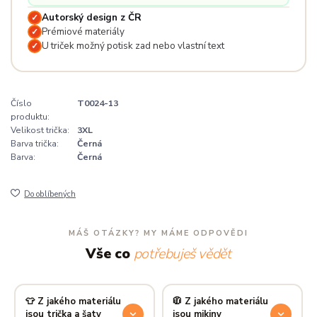
Autorský design z ČR
✓
Prémiové materiály
✓
U triček možný potisk zad nebo vlastní text
✓
Číslo
T0024-13
produktu:
Velikost trička:
3XL
Barva trička:
Černá
Barva:
Černá
Do oblíbených
MÁŠ OTÁZKY? MY MÁME ODPOVĚDI
Vše co
potřebuješ vědět
👕 Z jakého materiálu
🧥 Z jakého materiálu
jsou trička a šaty
jsou mikiny