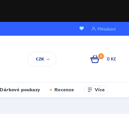
Přihlášení
0
0 Kč
CZK
Více
Dárkové poukazy
Recenze