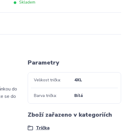
Skladem
Parametry
Velikost trička
4XL
vánkou do
Barva trička
Bílá
te se do
Zboží zařazeno v kategoriích
Trička