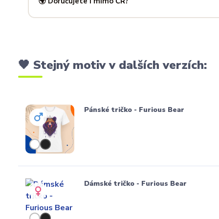
🌍 Doručujete i mimo ČR?
Standardně doručujeme do
České republiky a Slovensk
mnoha dalších zemí doručujeme po předchozí domluvě.
🖤 Stejný motiv v dalších verzích:
Pánské tričko - Furious Bear
Dámské tričko - Furious Bear