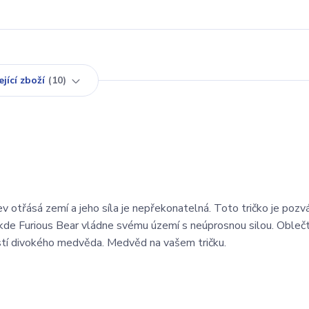
jící zboží
10
řev otřásá zemí a jeho síla je nepřekonatelná. Toto tričko je poz
, kde Furious Bear vládne svému území s neúprosnou silou. Obleč
ostí divokého medvěda. Medvěd na vašem tričku.