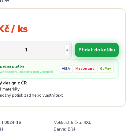
i DPH
Kč / ks
Přidat do košíku
pečná platba
VISA
Mastercard
GoPay
ované spojení, vaše data jsou v bezpečí
ý design z ČR
 materiály
 možný potisk zad nebo vlastní text
T0024-16
Velikost trička:
4XL
lá
Barva:
Bílá