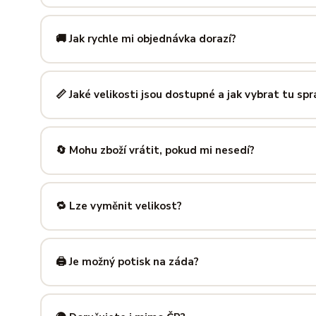
Mikiny šijeme ze směsi
80 % bavlny a 20 % polyesteru
— 
prodyšná kombinace, která si dlouho drží tvar i po opakov
🚚 Jak rychle mi objednávka dorazí?
Mimo sezónu balíme a odesíláme do 3 pracovních dní. Do
poštu trvá obvykle 1–3 pracovní dny — zboží tak můžeš mít
📏 Jaké velikosti jsou dostupné a jak vybrat tu sp
Nabízíme velikosti XS až 5XL, takže si vybere opravdu každ
výše — najdeš tam přesné míry v cm a výběr velikosti bud
🔄 Mohu zboží vrátit, pokud mi nesedí?
Samozřejmě. Máš plných
14 dní na vrácení
bez udání dův
info@ilus.cz
a vše vyřídíme rychle a bez komplikací.
🔁 Lze vyměnit velikost?
Standardně výměnu nenabízíme, ale víme, že se to stane 
info@ilus.cz
. Většinou společně najdeme řešení, které vás
🖨️ Je možný potisk na záda?
Ano! Potisk zad je možný u většiny našich produktů — skvě
kousky. Napiš nám předem na
info@ilus.cz
a domluvíme s