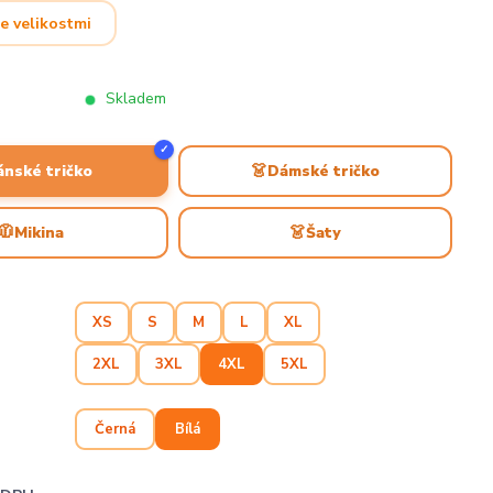
e velikostmi
Skladem
✓
👗
ánské tričko
Dámské tričko
🧥
👗
Mikina
Šaty
XS
S
M
L
XL
2XL
3XL
4XL
5XL
Černá
Bílá