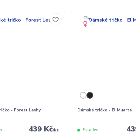
ičko - Forest Leshy
Dámské tričko - El Muerte
439 Kč
43
m
Skladem
/
ks