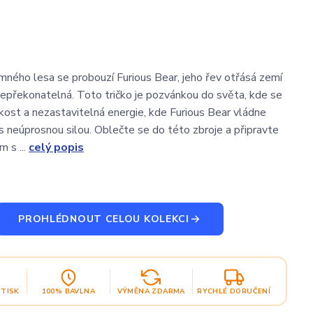
ného lesa se probouzí Furious Bear, jeho řev otřásá zemí
e nepřekonatelná. Toto tričko je pozvánkou do světa, kde se
okost a nezastavitelná energie, kde Furious Bear vládne
 neúprosnou silou. Oblečte se do této zbroje a připravte
m s ...
celý popis
PROHLÉDNOUT CELOU KOLEKCI
OTISK
100% BAVLNA
VÝMĚNA ZDARMA
RYCHLÉ DORUČENÍ