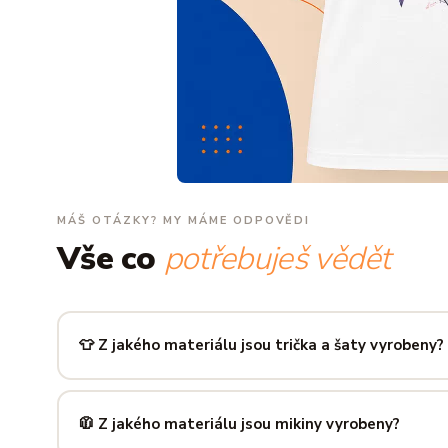
MÁŠ OTÁZKY? MY MÁME ODPOVĚDI
Vše co
potřebuješ vědět
👕 Z jakého materiálu jsou trička a šaty vyrobeny?
Používáme prémiovou 100% bavlnu — měkkou na dotek, pr
zachová tvar i barvu i po desítkách praní. Kvalita, kterou p
🧥 Z jakého materiálu jsou mikiny vyrobeny?