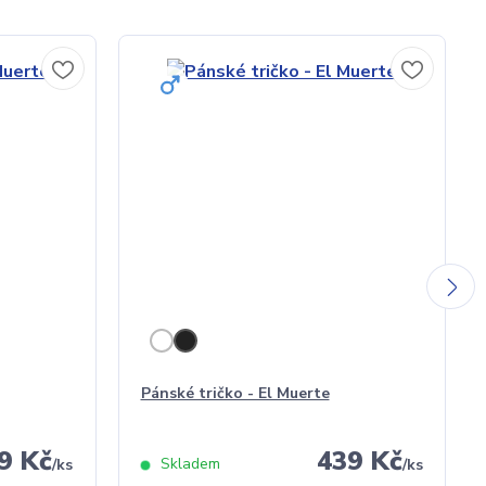
Pánské tričko - El Muerte
9 Kč
439 Kč
Skladem
/
ks
/
ks