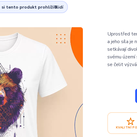
 si tento produkt prohlíží
8
lidí
Uprostřed tem
a jeho síla j
setkávají div
svému území s
se čelit výzvá
KVALITNÍ P