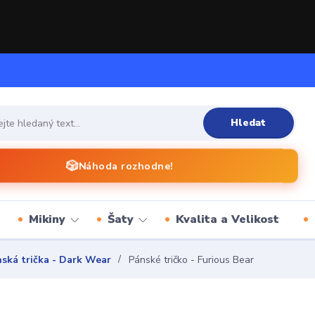
Hledat
🎲
Náhoda rozhodne!
Mikiny
Šaty
Kvalita a Velikost
ská trička - Dark Wear
Pánské tričko - Furious Bear