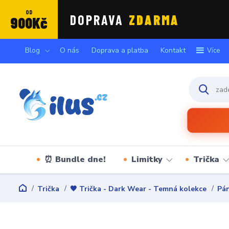
OD
DOPRAVA
ZDARMA
900Kč
Blog
O nás
Doprava a platba
Kontakt
Více
⏰ Bundle dne!
Limitky
Trička
Trička
🖤 Trička - Dark Wear - Temná kolekce
Pán