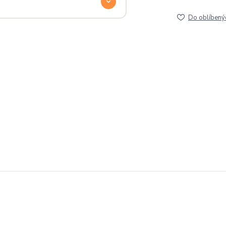
Do oblíbený
a
. Jsi odjinud? Napiš nám — do