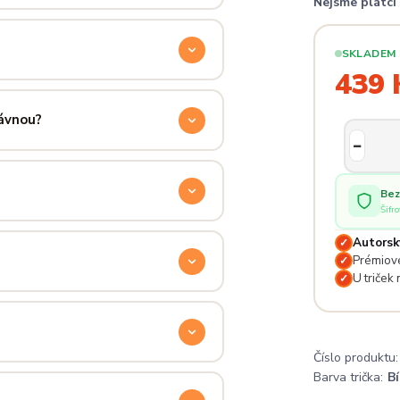
Nejsme plátc
příjemně hřejivá, pevná a zároveň
aném praní.
SKLADEM
439 
ručení přes PPL, GLS nebo Českou
 u sebe už za pár dní.
rávnou?
ý. Klikni na
Průvodce velikostmi
e hračka.
Bez
Šifr
odu. Stačí nás kontaktovat na
Autorsk
✓
Prémiové
✓
U triček
✓
— proto se nebojte napsat na
 potěší.
Číslo produktu:
lé pro originální dárky nebo párové
Barva trička:
Bí
e na detailech.