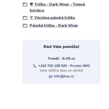
🖤 Trička - Dark Wear - Temná
kolekce
👔 Všechna pánská trička
Pánská trička - Dark Wear
Rád Vám pomůžu!
Tomáš - ILUS.cz
+420 730 108 020 - Prosím SMS
Jsme většinu času ve výrobě
info@ilus.cz