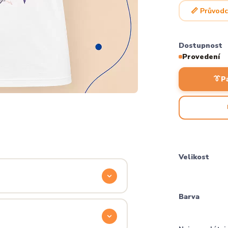
📏 Průvodc
Dostupnost
Provedení
👔
P
Velikost
Barva
odyšnou a odolnou. Produkt si
ocítíš hned při prvním oblečení.