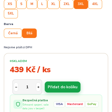
XS
S
M
L
XL
2XL
3XL
4XL
5XL
Barva
Černá
Bílá
Nejsme plátci DPH
SKLADEM
439 Kč / ks
Přidat do košíku
Bezpečná platba
VISA
Mastercard
GoPay
Šifrované spojení, vaše
data jsou v bezpečí