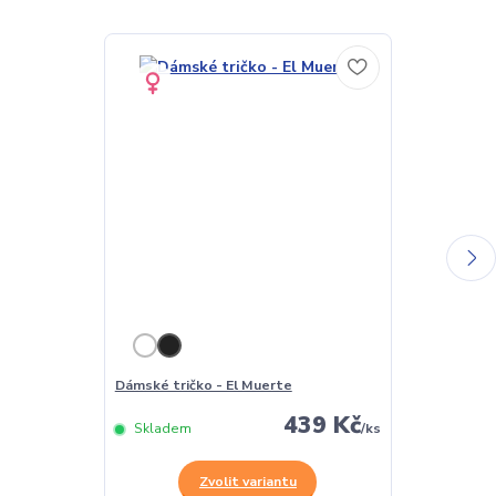
Dámské tričko - El Muerte
Pánské tričko
439 Kč
Skladem
/
ks
Skladem
Zvolit variantu
Z