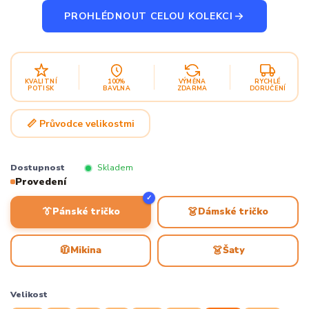
PROHLÉDNOUT CELOU KOLEKCI
KVALITNÍ
100%
VÝMĚNA
RYCHLÉ
POTISK
BAVLNA
ZDARMA
DORUČENÍ
📏 Průvodce velikostmi
Dostupnost
Skladem
Provedení
✓
👔
👗
Pánské tričko
Dámské tričko
🧥
👗
Mikina
Šaty
Velikost