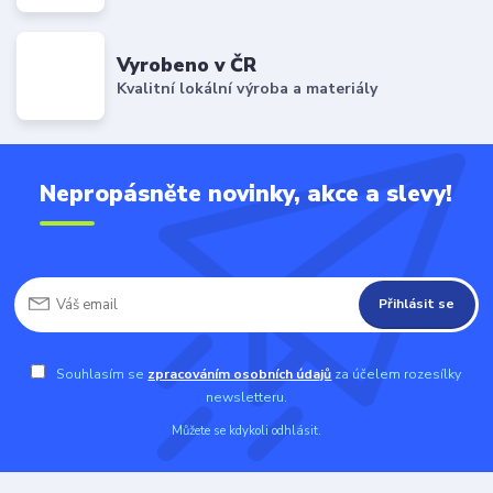
Vyrobeno v ČR
Kvalitní lokální výroba a materiály
Nepropásněte novinky, akce a slevy!
Přihlásit se
Souhlasím se
zpracováním osobních údajů
za účelem rozesílky
newsletteru.
Můžete se kdykoli odhlásit.