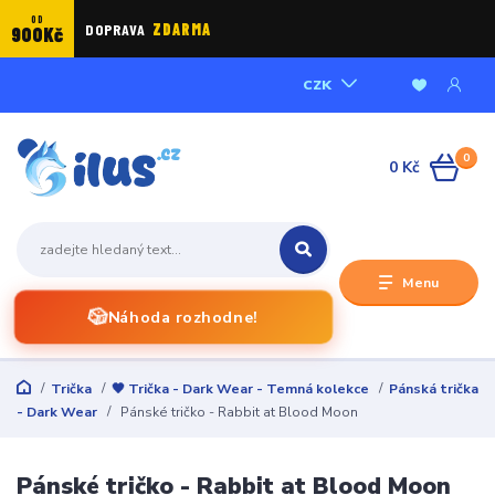
OD
DOPRAVA
ZDARMA
900Kč
CZK
0
0 Kč
Menu
🎲
Náhoda rozhodne!
Trička
🖤 Trička - Dark Wear - Temná kolekce
Pánská trička
- Dark Wear
Pánské tričko - Rabbit at Blood Moon
Pánské tričko - Rabbit at Blood Moon