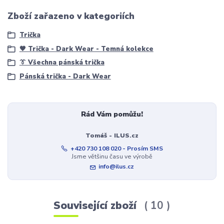
Zboží zařazeno v kategoriích
Trička
🖤 Trička - Dark Wear - Temná kolekce
👔 Všechna pánská trička
Pánská trička - Dark Wear
Rád Vám pomůžu!
Tomáš - ILUS.cz
+420 730 108 020 - Prosím SMS
Jsme většinu času ve výrobě
info@ilus.cz
Související zboží
10