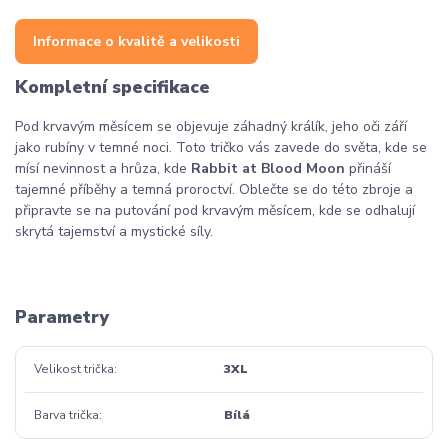
Informace o kvalitě a velikosti
Kompletní specifikace
Pod krvavým měsícem se objevuje záhadný králík, jeho oči září
jako rubíny v temné noci. Toto tričko vás zavede do světa, kde se
mísí nevinnost a hrůza, kde
Rabbit at Blood Moon
přináší
tajemné příběhy a temná proroctví. Oblečte se do této zbroje a
připravte se na putování pod krvavým měsícem, kde se odhalují
skrytá tajemství a mystické síly.
Parametry
Velikost trička
3XL
Barva trička
Bílá