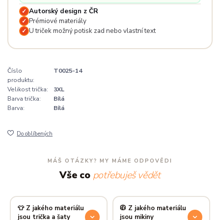
Autorský design z ČR
✓
Prémiové materiály
✓
U triček možný potisk zad nebo vlastní text
✓
Číslo
T0025-14
produktu:
Velikost trička:
3XL
Barva trička:
Bílá
Barva:
Bílá
Do oblíbených
MÁŠ OTÁZKY? MY MÁME ODPOVĚDI
Vše co
potřebuješ vědět
👕 Z jakého materiálu
🧥 Z jakého materiálu
jsou trička a šaty
jsou mikiny