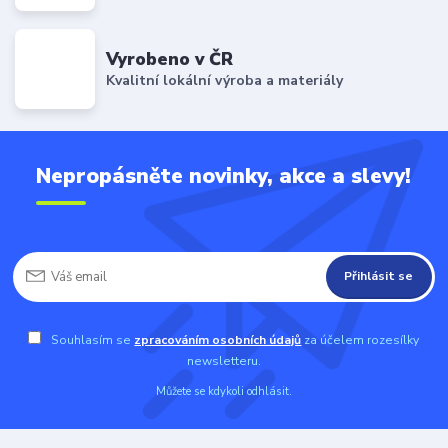
Vyrobeno v ČR
Kvalitní lokální výroba a materiály
Nepropásněte novinky, akce a slevy!
Přihlásit se
Souhlasím se
zpracováním osobních údajů
za účelem rozesílky
newsletteru.
Můžete se kdykoli odhlásit.