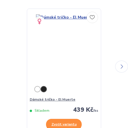
Dámské tričko - El Muerte
Pánské tričko
439 Kč
Skladem
/
ks
Skladem
Zvolit variantu
Z