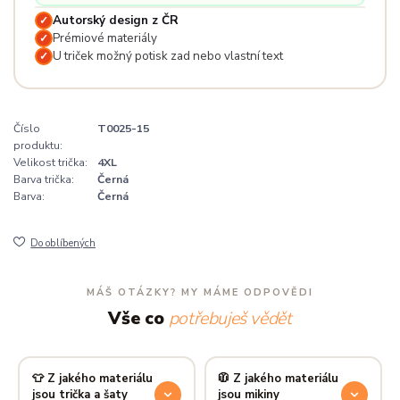
Autorský design z ČR
✓
Prémiové materiály
✓
U triček možný potisk zad nebo vlastní text
✓
Číslo
T0025-15
produktu:
Velikost trička:
4XL
Barva trička:
Černá
Barva:
Černá
Do oblíbených
MÁŠ OTÁZKY? MY MÁME ODPOVĚDI
Vše co
potřebuješ vědět
👕 Z jakého materiálu
🧥 Z jakého materiálu
jsou trička a šaty
jsou mikiny