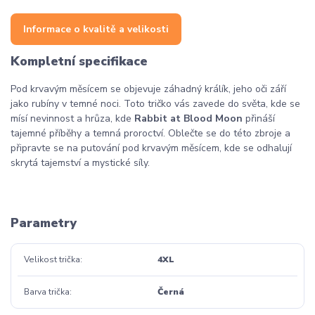
Informace o kvalitě a velikosti
Kompletní specifikace
Pod krvavým měsícem se objevuje záhadný králík, jeho oči září
jako rubíny v temné noci. Toto tričko vás zavede do světa, kde se
mísí nevinnost a hrůza, kde
Rabbit at Blood Moon
přináší
tajemné příběhy a temná proroctví. Oblečte se do této zbroje a
připravte se na putování pod krvavým měsícem, kde se odhalují
skrytá tajemství a mystické síly.
Parametry
Velikost trička
4XL
Barva trička
Černá