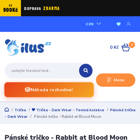
OD
DOPRAVA
ZDARMA
900Kč
CZK
0
0 Kč
Menu
🎲
Náhoda rozhodne!
Trička
🖤 Trička - Dark Wear - Temná kolekce
Pánská trička
- Dark Wear
Pánské tričko - Rabbit at Blood Moon
Pánské tričko - Rabbit at Blood Moon