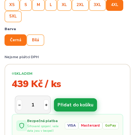
XS
S
M
L
XL
2XL
3XL
4XL
5XL
Barva
Černá
Bílá
Nejsme plátci DPH
SKLADEM
439 Kč / ks
Přidat do košíku
Bezpečná platba
VISA
Mastercard
GoPay
Šifrované spojení, vaše
data jsou v bezpečí