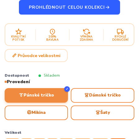
PROHLÉDNOUT CELOU KOLEKCI
KVALITNÍ
100%
VÝMĚNA
RYCHLÉ
POTISK
BAVLNA
ZDARMA
DORUČENÍ
📏 Průvodce velikostmi
Dostupnost
Skladem
Provedení
✓
👔
👗
Pánské tričko
Dámské tričko
🧥
👗
Mikina
Šaty
Velikost