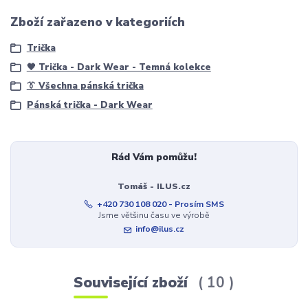
Zboží zařazeno v kategoriích
Trička
🖤 Trička - Dark Wear - Temná kolekce
👔 Všechna pánská trička
Pánská trička - Dark Wear
Rád Vám pomůžu!
Tomáš - ILUS.cz
+420 730 108 020 - Prosím SMS
Jsme většinu času ve výrobě
info@ilus.cz
Související zboží
10