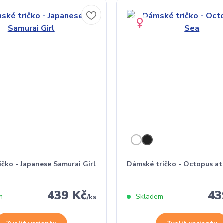
ičko - Japanese Samurai Girl
Dámské tričko - Octopus at
439 Kč
43
m
Skladem
/
ks