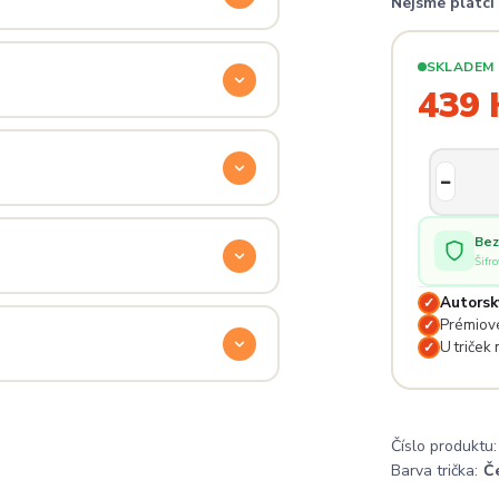
Nejsme plátc
ý. Klikni na
Průvodce velikostmi
e hračka.
SKLADEM
439 
odu. Stačí nás kontaktovat na
— proto se nebojte napsat na
 potěší.
Bez
Šifr
Autorsk
✓
lé pro originální dárky nebo párové
Prémiové
✓
e na detailech.
U triček
✓
a
. Jsi odjinud? Napiš nám — do
Číslo produktu:
Barva trička:
Č