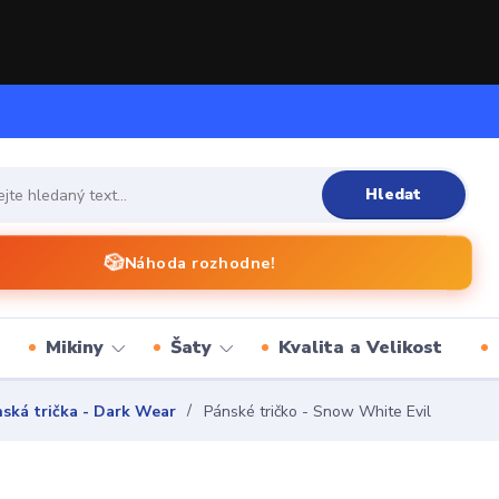
Hledat
🎲
Náhoda rozhodne!
Mikiny
Šaty
Kvalita a Velikost
ská trička - Dark Wear
Pánské tričko - Snow White Evil