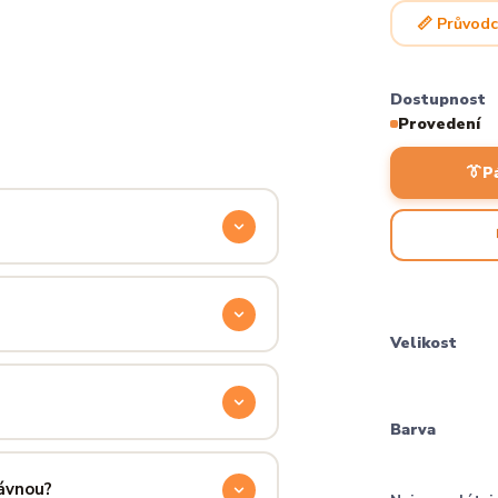
📏 Průvodc
Dostupnost
Provedení
👔
P
odyšnou a odolnou. Produkt si
ocítíš hned při prvním oblečení.
Velikost
příjemně hřejivá, pevná a zároveň
aném praní.
Barva
ručení přes PPL, GLS nebo Českou
 u sebe už za pár dní.
rávnou?