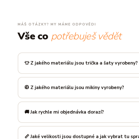
MÁŠ OTÁZKY? MY MÁME ODPOVĚDI
Vše co
potřebuješ vědět
👕 Z jakého materiálu jsou trička a šaty vyrobeny?
Používáme prémiovou 100% bavlnu — měkkou na dotek, pr
zachová tvar i barvu i po desítkách praní. Kvalita, kterou p
🧥 Z jakého materiálu jsou mikiny vyrobeny?
Mikiny šijeme ze směsi
80 % bavlny a 20 % polyesteru
— 
prodyšná kombinace, která si dlouho drží tvar i po opakov
🚚 Jak rychle mi objednávka dorazí?
Mimo sezónu balíme a odesíláme do 3 pracovních dní. Do
poštu trvá obvykle 1–3 pracovní dny — zboží tak můžeš mít
📏 Jaké velikosti jsou dostupné a jak vybrat tu sp