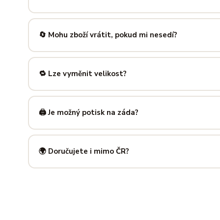
Nabízíme velikosti XS až 5XL, takže si vybere opravdu každ
výše — najdeš tam přesné míry v cm a výběr velikosti bud
🔄 Mohu zboží vrátit, pokud mi nesedí?
Samozřejmě. Máš plných
14 dní na vrácení
bez udání dův
info@ilus.cz
a vše vyřídíme rychle a bez komplikací.
🔁 Lze vyměnit velikost?
Standardně výměnu nenabízíme, ale víme, že se to stane 
info@ilus.cz
. Většinou společně najdeme řešení, které vás
🖨️ Je možný potisk na záda?
Ano! Potisk zad je možný u většiny našich produktů — skvě
kousky. Napiš nám předem na
info@ilus.cz
a domluvíme s
🌍 Doručujete i mimo ČR?
Standardně doručujeme do
České republiky a Slovensk
mnoha dalších zemí doručujeme po předchozí domluvě.