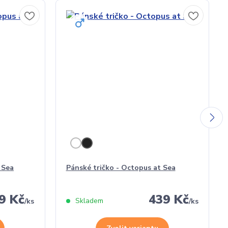
 Sea
Pánské tričko - Octopus at Sea
9 Kč
439 Kč
Skladem
/
ks
/
ks