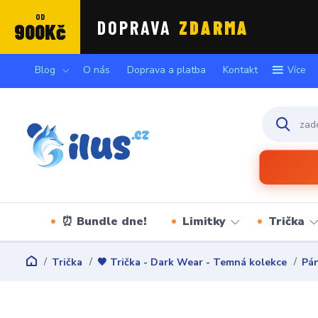
OD
DOPRAVA
ZDARMA
900Kč
Blog
O nás
Doprava a platba
Kontakt
Více
⏰ Bundle dne!
Limitky
Trička
Trička
🖤 Trička - Dark Wear - Temná kolekce
Pán