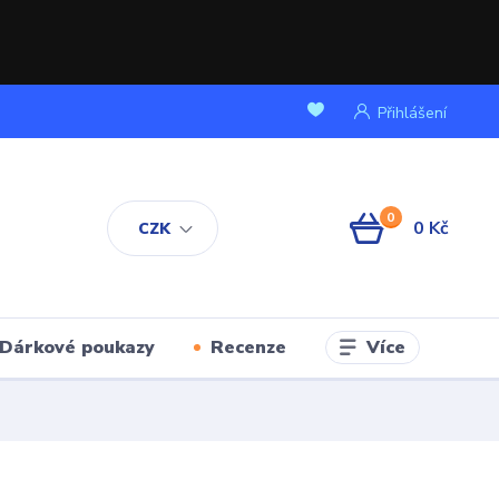
Přihlášení
0
0 Kč
CZK
Více
Dárkové poukazy
Recenze