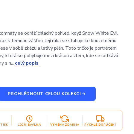
í komnaty se odráží chladný pohled, když Snow White Evil
odraz s temnou zášťou. Její ruka se stahuje ke kouzelnému
nese v sobě zkázu a lstivý plán. Toto tričko je portrétem
y, která se pohybuje mezi krásou a zlem, kde se setkává
y s n...
celý popis
PROHLÉDNOUT CELOU KOLEKCI
OTISK
100% BAVLNA
VÝMĚNA ZDARMA
RYCHLÉ DORUČENÍ