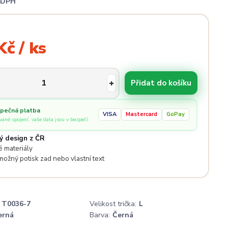
i DPH
Kč / ks
Přidat do košíku
pečná platba
VISA
Mastercard
GoPay
ované spojení, vaše data jsou v bezpečí
ý design z ČR
 materiály
 možný potisk zad nebo vlastní text
T0036-7
Velikost trička:
L
erná
Barva:
Černá