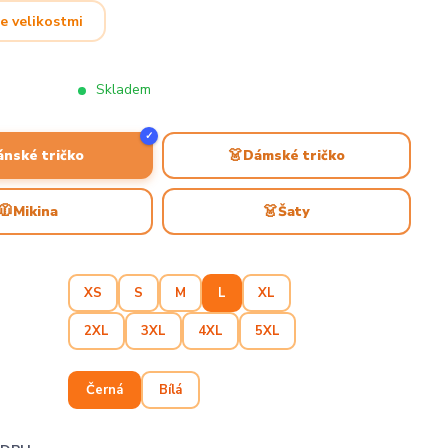
e velikostmi
Skladem
✓
👗
ánské tričko
Dámské tričko
🧥
👗
Mikina
Šaty
XS
S
M
L
XL
2XL
3XL
4XL
5XL
Černá
Bílá