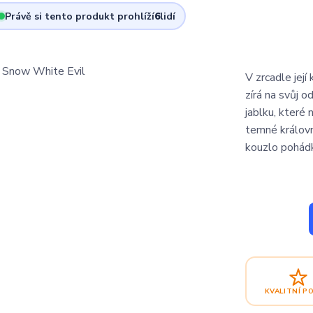
Právě si tento produkt prohlíží
6
lidí
V zrcadle jej
zírá na svůj 
jablku, které 
temné královn
kouzlo pohádk
KVALITNÍ P