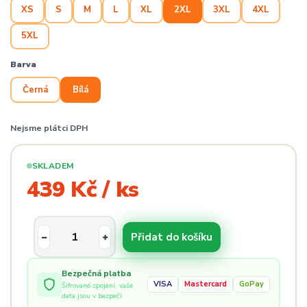
XS
S
M
L
XL
2XL
3XL
4XL
5XL
Barva
Černá
Bílá
Nejsme plátci DPH
SKLADEM
439 Kč / ks
Přidat do košíku
Bezpečná platba
VISA
Mastercard
GoPay
Šifrované spojení, vaše
data jsou v bezpečí