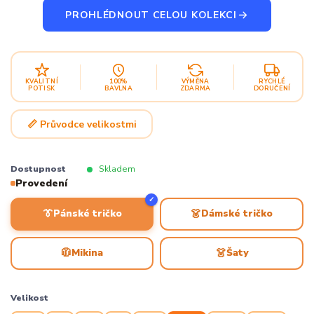
PROHLÉDNOUT CELOU KOLEKCI
KVALITNÍ
100%
VÝMĚNA
RYCHLÉ
POTISK
BAVLNA
ZDARMA
DORUČENÍ
📏 Průvodce velikostmi
Dostupnost
Skladem
Provedení
✓
👔
👗
Pánské tričko
Dámské tričko
🧥
👗
Mikina
Šaty
Velikost