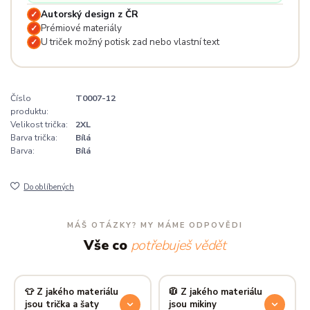
Autorský design z ČR
✓
Prémiové materiály
✓
U triček možný potisk zad nebo vlastní text
✓
Číslo
T0007-12
produktu:
Velikost trička:
2XL
Barva trička:
Bílá
Barva:
Bílá
Do oblíbených
MÁŠ OTÁZKY? MY MÁME ODPOVĚDI
Vše co
potřebuješ vědět
👕 Z jakého materiálu
🧥 Z jakého materiálu
jsou trička a šaty
jsou mikiny