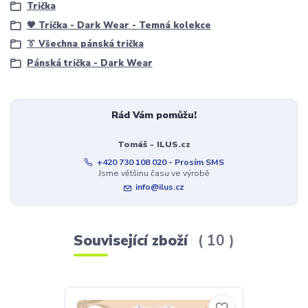
Trička
🖤 Trička - Dark Wear - Temná kolekce
👔 Všechna pánská trička
Pánská trička - Dark Wear
Rád Vám pomůžu!
Tomáš - ILUS.cz
+420 730 108 020 - Prosím SMS
Jsme většinu času ve výrobě
info@ilus.cz
Související zboží
10