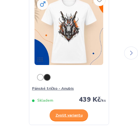
Pánské tričko - Anubis
Dámské tričko
439 Kč
Skladem
/
ks
Skladem
Zvolit variantu
Z