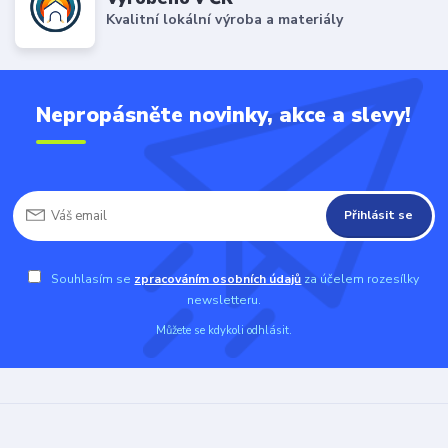
Kvalitní lokální výroba a materiály
Nepropásněte novinky, akce a slevy!
Přihlásit se
Souhlasím se
zpracováním osobních údajů
za účelem rozesílky
newsletteru.
Můžete se kdykoli odhlásit.