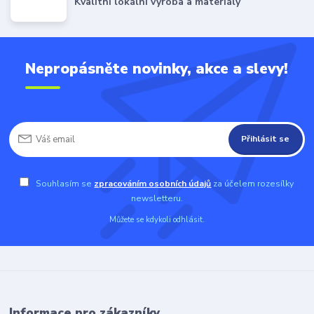
Kvalitní lokální výroba a materiály
Nepropásněte novinky, akce a slevy!
Přihlásit se
Souhlasím se
zpracováním osobních údajů
za účelem rozesílky
newsletteru.
Můžete se kdykoli odhlásit.
Informace pro zákazníky