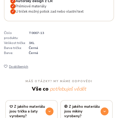
Autorský design z ČR
✓
Prémiové materiály
✓
U triček možný potisk zad nebo vlastní text
✓
Číslo
T0007-13
produktu:
Velikost trička:
3XL
Barva trička:
Černá
Barva:
Černá
Do oblíbených
MÁŠ OTÁZKY? MY MÁME ODPOVĚDI
Vše co
potřebuješ vědět
👕 Z jakého materiálu
🧥 Z jakého materiálu
jsou trička a šaty
jsou mikiny
vyrobeny?
vyrobeny?