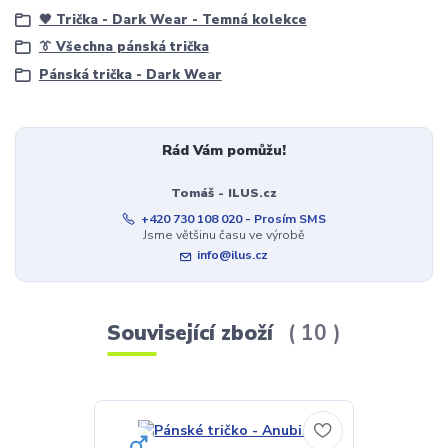
🖤 Trička - Dark Wear - Temná kolekce
👔 Všechna pánská trička
Pánská trička - Dark Wear
Rád Vám pomůžu!
Tomáš - ILUS.cz
+420 730 108 020 - Prosím SMS
Jsme většinu času ve výrobě
info@ilus.cz
Související zboží
10