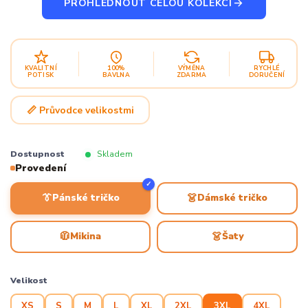
PROHLÉDNOUT CELOU KOLEKCI
KVALITNÍ
100%
VÝMĚNA
RYCHLÉ
POTISK
BAVLNA
ZDARMA
DORUČENÍ
📏 Průvodce velikostmi
Dostupnost
Skladem
Provedení
✓
👔
👗
Pánské tričko
Dámské tričko
🧥
👗
Mikina
Šaty
Velikost
XS
S
M
L
XL
2XL
3XL
4XL