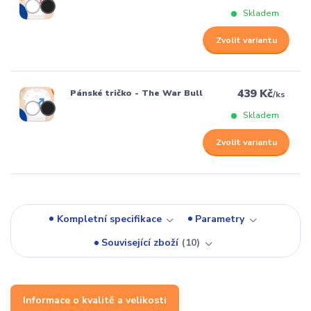
Skladem
Zvolit variantu
439 Kč
Pánské tričko - The War Bull
/
ks
Skladem
Zvolit variantu
Kompletní specifikace
Parametry
Související zboží
10
Informace o kvalitě a velikosti