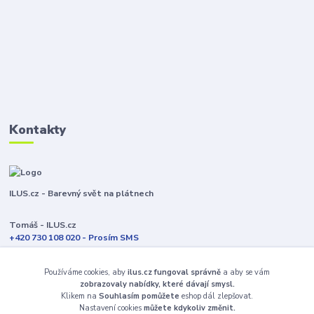
Kontakty
ILUS.cz - Barevný svět na plátnech
Tomáš - ILUS.cz
+420 730 108 020 - Prosím SMS
Jsme většinu času ve výrobě
Používáme cookies, aby
ilus.cz fungoval správně
a aby se vám
info@ilus.cz
zobrazovaly nabídky, které dávají smysl.
Klikem na
Souhlasím pomůžete
eshop dál zlepšovat.
Nastavení cookies
můžete kdykoliv změnit.