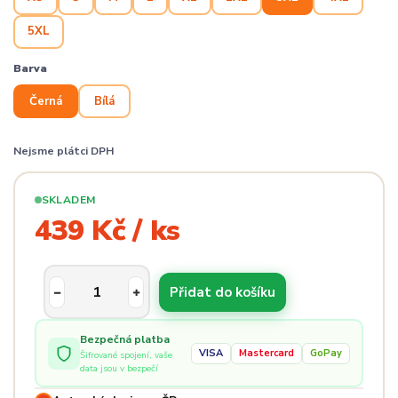
5XL
Barva
Černá
Bílá
Nejsme plátci DPH
SKLADEM
439 Kč / ks
Přidat do košíku
Bezpečná platba
VISA
Mastercard
GoPay
Šifrované spojení, vaše
data jsou v bezpečí