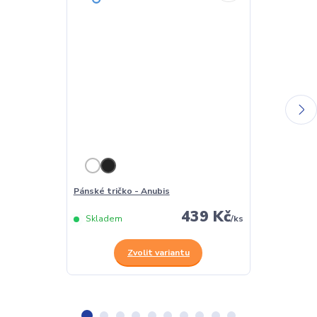
Pánské tričko - Anubis
Dámské tričko
439 Kč
Skladem
/
ks
Skladem
Zvolit variantu
Z