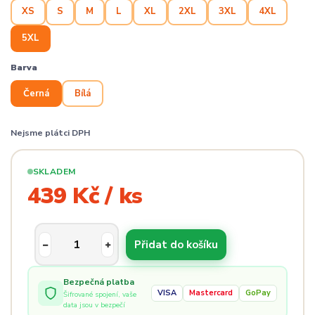
XS
S
M
L
XL
2XL
3XL
4XL
5XL
Barva
Černá
Bílá
Nejsme plátci DPH
SKLADEM
439 Kč / ks
Přidat do košíku
Bezpečná platba
VISA
Mastercard
GoPay
Šifrované spojení, vaše
data jsou v bezpečí