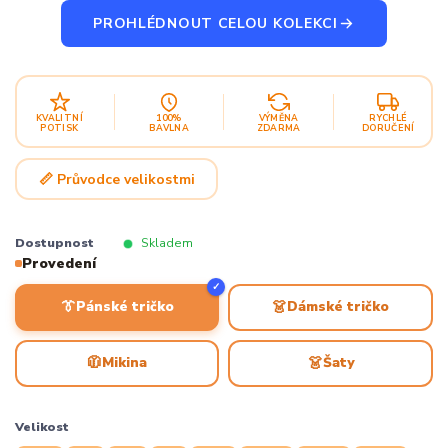
PROHLÉDNOUT CELOU KOLEKCI
KVALITNÍ
100%
VÝMĚNA
RYCHLÉ
POTISK
BAVLNA
ZDARMA
DORUČENÍ
📏 Průvodce velikostmi
Dostupnost
Skladem
Provedení
✓
👔
👗
Pánské tričko
Dámské tričko
🧥
👗
Mikina
Šaty
Velikost