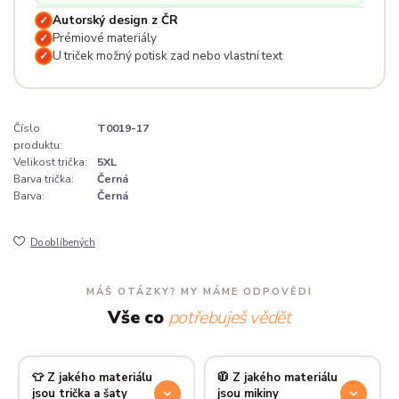
Autorský design z ČR
✓
Prémiové materiály
✓
U triček možný potisk zad nebo vlastní text
✓
Číslo
T0019-17
produktu:
Velikost trička:
5XL
Barva trička:
Černá
Barva:
Černá
Do oblíbených
MÁŠ OTÁZKY? MY MÁME ODPOVĚDI
Vše co
potřebuješ vědět
👕 Z jakého materiálu
🧥 Z jakého materiálu
jsou trička a šaty
jsou mikiny