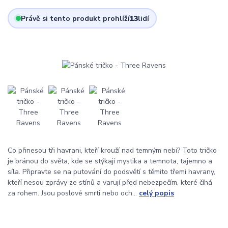
Právě si tento produkt prohlíží
13
lidí
Co přinesou tři havrani, kteří krouží nad temným nebi? Toto tričko
je bránou do světa, kde se stýkají mystika a temnota, tajemno a
síla. Připravte se na putování do podsvětí s těmito třemi havrany,
kteří nesou zprávy ze stínů a varují před nebezpečím, které číhá
za rohem. Jsou poslové smrti nebo och...
celý popis