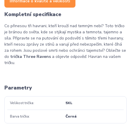
Informace o kvalitě a velikosti
Kompletní specifikace
Co přinesou tři havrani, kteří krouží nad temným nebi? Toto tričko
je bránou do světa, kde se stýkají mystika a temnota, tajemno a
síla. Připravte se na putování do podsvětí s těmito třemi havrany,
kteří nesou zprávy ze stínů a varují před nebezpečím, které číhá
za rohem. Jsou poslové smrti nebo ochránci tajemství? Oblečte se
do
trička Three Ravens
a objevte odpověď. Havran na vašem
tričku.
Vrána
Parametry
Velikost trička
5XL
Barva trička
Černá