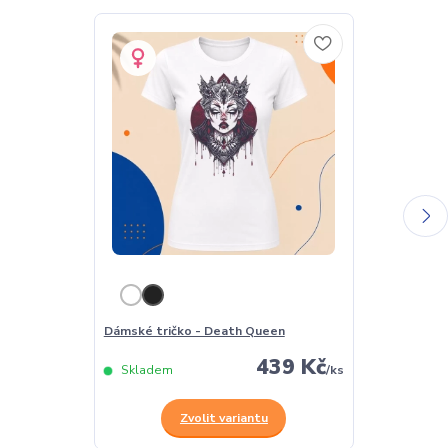
Dámské tričko - Death Queen
Pánské tričk
439 Kč
Skladem
/
ks
Skladem
Zvolit variantu
Z