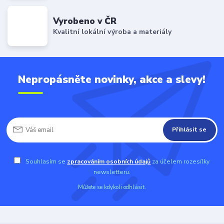
Vyrobeno v ČR
Kvalitní lokální výroba a materiály
Nepropásněte novinky, akce a slevy!
Přihlásit se
Souhlasím se
zpracováním osobních údajů
za účelem rozesílky
newsletteru.
Můžete se kdykoli odhlásit.