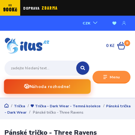
OD
DOPRAVA
ZDARMA
900Kč
CZK
0
0 Kč
Menu
🎲
Náhoda rozhodne!
Trička
🖤 Trička - Dark Wear - Temná kolekce
Pánská trička
- Dark Wear
Pánské tričko - Three Ravens
Pánské tričko - Three Ravens