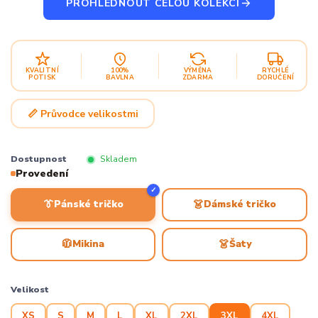
PROHLÉDNOUT CELOU KOLEKCI
KVALITNÍ
100%
VÝMĚNA
RYCHLÉ
POTISK
BAVLNA
ZDARMA
DORUČENÍ
📏 Průvodce velikostmi
Dostupnost
Skladem
Provedení
✓
👔
👗
Pánské tričko
Dámské tričko
🧥
👗
Mikina
Šaty
Velikost
XS
S
M
L
XL
2XL
3XL
4XL