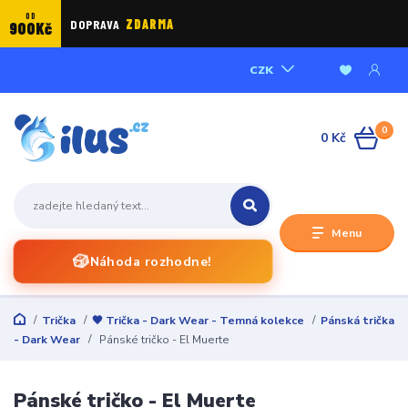
OD
DOPRAVA
ZDARMA
900Kč
CZK
0
0 Kč
Menu
🎲
Náhoda rozhodne!
Trička
🖤 Trička - Dark Wear - Temná kolekce
Pánská trička
- Dark Wear
Pánské tričko - El Muerte
Pánské tričko - El Muerte