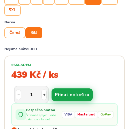
5XL
Barva
Černá
Bílá
Nejsme plátci DPH
SKLADEM
439 Kč / ks
Přidat do košíku
Bezpečná platba
VISA
Mastercard
GoPay
Šifrované spojení, vaše
data jsou v bezpečí