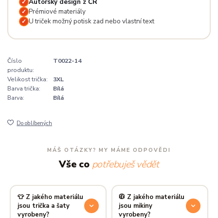
Autorský design z ČR
✓
Prémiové materiály
✓
U triček možný potisk zad nebo vlastní text
✓
Číslo
T0022-14
produktu:
Velikost trička:
3XL
Barva trička:
Bílá
Barva:
Bílá
Do oblíbených
MÁŠ OTÁZKY? MY MÁME ODPOVĚDI
Vše co
potřebuješ vědět
👕 Z jakého materiálu
🧥 Z jakého materiálu
jsou trička a šaty
jsou mikiny
vyrobeny?
vyrobeny?