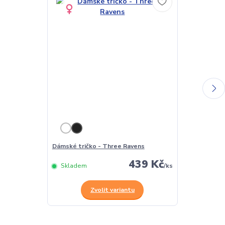
Dámské tričko - Three Ravens
Pánské tričko
439 Kč
Skladem
/
ks
Skladem
Zvolit variantu
Z