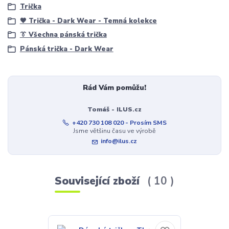
Trička
🖤 Trička - Dark Wear - Temná kolekce
👔 Všechna pánská trička
Pánská trička - Dark Wear
Rád Vám pomůžu!
Tomáš - ILUS.cz
+420 730 108 020 - Prosím SMS
Jsme většinu času ve výrobě
info@ilus.cz
Související zboží
10