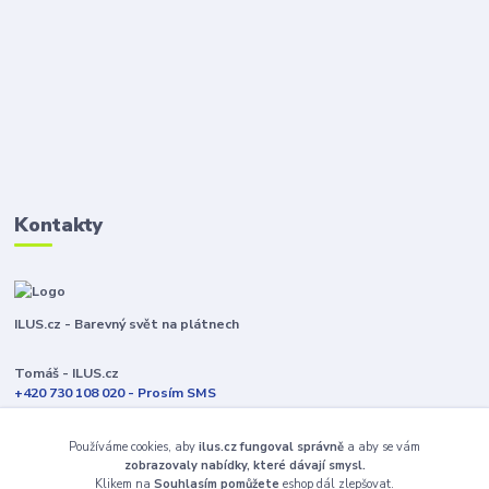
Kontakty
ILUS.cz - Barevný svět na plátnech
Tomáš - ILUS.cz
+420 730 108 020 - Prosím SMS
Jsme většinu času ve výrobě
Používáme cookies, aby
ilus.cz fungoval správně
a aby se vám
info@ilus.cz
zobrazovaly nabídky, které dávají smysl.
Klikem na
Souhlasím pomůžete
eshop dál zlepšovat.