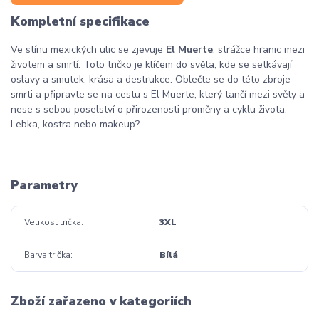
Kompletní specifikace
Ve stínu mexických ulic se zjevuje
El Muerte
, strážce hranic mezi
životem a smrtí. Toto tričko je klíčem do světa, kde se setkávají
oslavy a smutek, krása a destrukce. Oblečte se do této zbroje
smrti a připravte se na cestu s El Muerte, který tančí mezi světy a
nese s sebou poselství o přirozenosti proměny a cyklu života.
Lebka, kostra nebo makeup?
Parametry
Velikost trička
3XL
Barva trička
Bílá
Zboží zařazeno v kategoriích