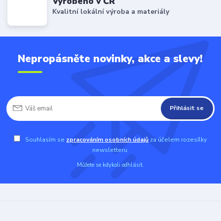
Vyrobeno v ČR
Kvalitní lokální výroba a materiály
Nepropásněte novinky, akce a slevy!
Přihlásit se
Souhlasím se
zpracováním osobních údajů
za účelem rozesílky
newsletteru.
Můžete se kdykoli odhlásit.