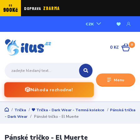
OD
DOPRAVA
ZDARMA
900Kč
CZK
0
0 Kč
Menu
🎲
Náhoda rozhodne!
Trička
🖤 Trička - Dark Wear - Temná kolekce
Pánská trička
- Dark Wear
Pánské tričko - El Muerte
Pánské tričko - El Muerte