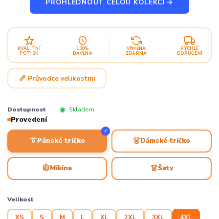
PROHLÉDNOUT CELOU KOLEKCI
KVALITNÍ
100%
VÝMĚNA
RYCHLÉ
POTISK
BAVLNA
ZDARMA
DORUČENÍ
📏 Průvodce velikostmi
Dostupnost
Skladem
Provedení
✓
👔
👗
Pánské tričko
Dámské tričko
🧥
👗
Mikina
Šaty
Velikost
XS
S
M
L
XL
2XL
3XL
4XL