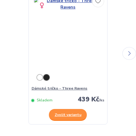
Dámské tričko - Three Ravens
Pánské tričko
439 Kč
Skladem
/
ks
Skladem
Zvolit variantu
Z