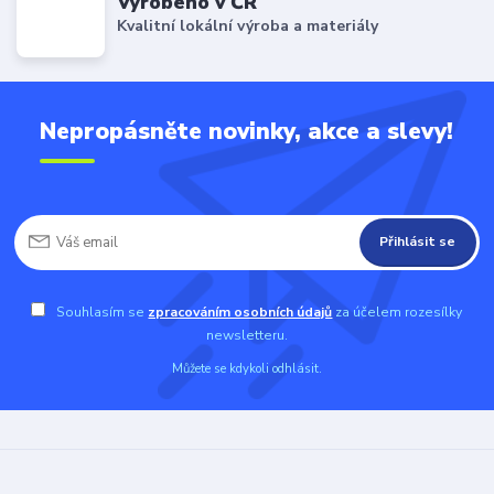
Vyrobeno v ČR
Kvalitní lokální výroba a materiály
Nepropásněte novinky, akce a slevy!
Přihlásit se
Souhlasím se
zpracováním osobních údajů
za účelem rozesílky
newsletteru.
Můžete se kdykoli odhlásit.