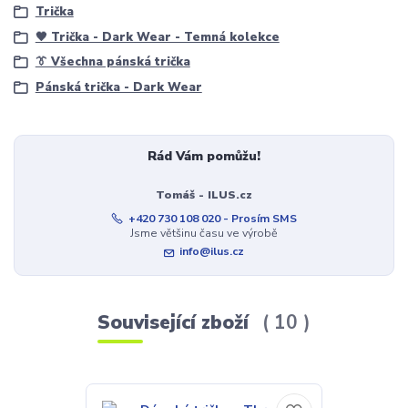
Trička
🖤 Trička - Dark Wear - Temná kolekce
👔 Všechna pánská trička
Pánská trička - Dark Wear
Rád Vám pomůžu!
Tomáš - ILUS.cz
+420 730 108 020 - Prosím SMS
Jsme většinu času ve výrobě
info@ilus.cz
Související zboží
10