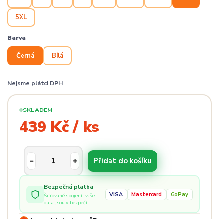
5XL
Barva
Černá
Bílá
Nejsme plátci DPH
SKLADEM
439 Kč / ks
Přidat do košíku
Bezpečná platba
VISA
Mastercard
GoPay
Šifrované spojení, vaše
data jsou v bezpečí