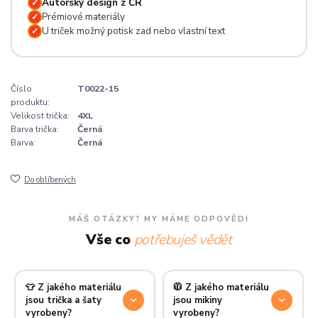
Autorský design z ČR
✓
Prémiové materiály
✓
U triček možný potisk zad nebo vlastní text
✓
Číslo
T0022-15
produktu:
Velikost trička:
4XL
Barva trička:
Černá
Barva:
Černá
Do oblíbených
MÁŠ OTÁZKY? MY MÁME ODPOVĚDI
Vše co
potřebuješ vědět
👕 Z jakého materiálu
🧥 Z jakého materiálu
jsou trička a šaty
jsou mikiny
vyrobeny?
vyrobeny?