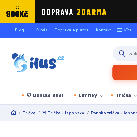
OD
DOPRAVA
ZDARMA
900Kč
Blog
O nás
Doprava a platba
Kontakt
Více
⏰ Bundle dne!
Limitky
Trička
Trička
⛩️ Trička - Japonsko
Pánská trička - Japon