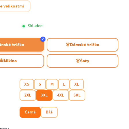
e velikostmi
Skladem
✓
👗
ánské tričko
Dámské tričko
🧥
👗
Mikina
Šaty
XS
S
M
L
XL
2XL
3XL
4XL
5XL
Černá
Bílá