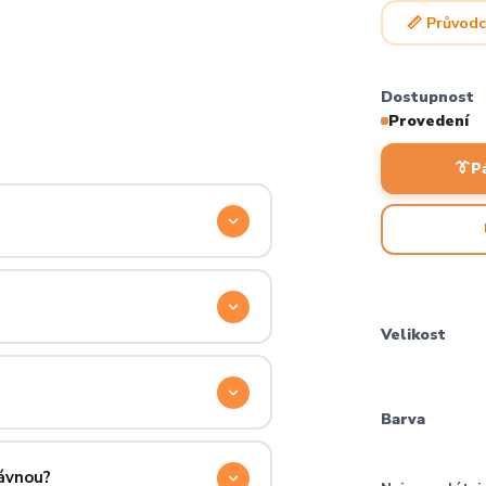
📏 Průvodc
Dostupnost
Provedení
👔
P
odyšnou a odolnou. Produkt si
ocítíš hned při prvním oblečení.
Velikost
příjemně hřejivá, pevná a zároveň
aném praní.
Barva
ručení přes PPL, GLS nebo Českou
 u sebe už za pár dní.
rávnou?