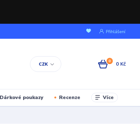
Přihlášení
0
0 Kč
CZK
Více
Dárkové poukazy
Recenze