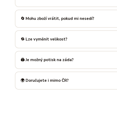
Nabízíme velikosti XS až 5XL, takže si vybere opravdu každ
výše — najdeš tam přesné míry v cm a výběr velikosti bud
🔄 Mohu zboží vrátit, pokud mi nesedí?
Samozřejmě. Máš plných
14 dní na vrácení
bez udání dův
info@ilus.cz
a vše vyřídíme rychle a bez komplikací.
🔁 Lze vyměnit velikost?
Standardně výměnu nenabízíme, ale víme, že se to stane 
info@ilus.cz
. Většinou společně najdeme řešení, které vás
🖨️ Je možný potisk na záda?
Ano! Potisk zad je možný u většiny našich produktů — skvě
kousky. Napiš nám předem na
info@ilus.cz
a domluvíme s
🌍 Doručujete i mimo ČR?
Standardně doručujeme do
České republiky a Slovensk
mnoha dalších zemí doručujeme po předchozí domluvě.