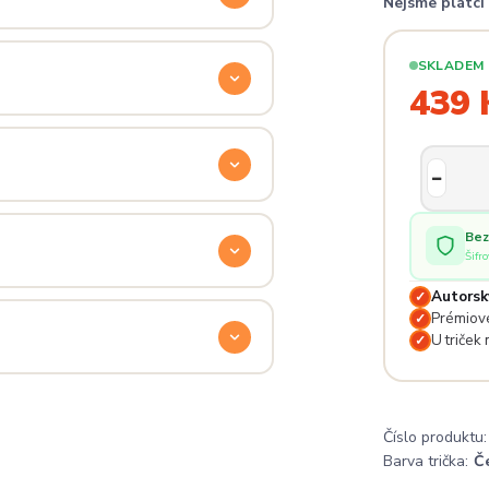
Nejsme plátc
ý. Klikni na
Průvodce velikostmi
e hračka.
SKLADEM
439 
odu. Stačí nás kontaktovat na
— proto se nebojte napsat na
 potěší.
Bez
Šifr
Autorsk
✓
lé pro originální dárky nebo párové
Prémiové
✓
e na detailech.
U triček
✓
a
. Jsi odjinud? Napiš nám — do
Číslo produktu:
Barva trička:
Č