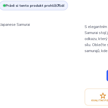
Právě si tento produkt prohlíží
7
lidí
S elegantním
Samurai stojí 
odkazu, který
sílu. Oblečte 
samurajů, kde 
KVALITNÍ P