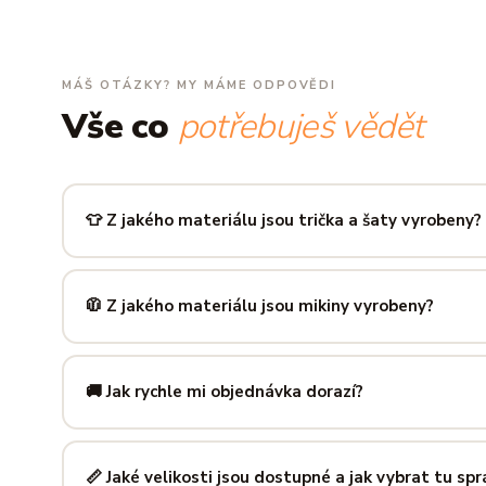
MÁŠ OTÁZKY? MY MÁME ODPOVĚDI
Vše co
potřebuješ vědět
👕 Z jakého materiálu jsou trička a šaty vyrobeny?
Používáme prémiovou 100% bavlnu — měkkou na dotek, pr
zachová tvar i barvu i po desítkách praní. Kvalita, kterou p
🧥 Z jakého materiálu jsou mikiny vyrobeny?
Mikiny šijeme ze směsi
80 % bavlny a 20 % polyesteru
— 
prodyšná kombinace, která si dlouho drží tvar i po opakov
🚚 Jak rychle mi objednávka dorazí?
Mimo sezónu balíme a odesíláme do 3 pracovních dní. Do
poštu trvá obvykle 1–3 pracovní dny — zboží tak můžeš mít
📏 Jaké velikosti jsou dostupné a jak vybrat tu sp