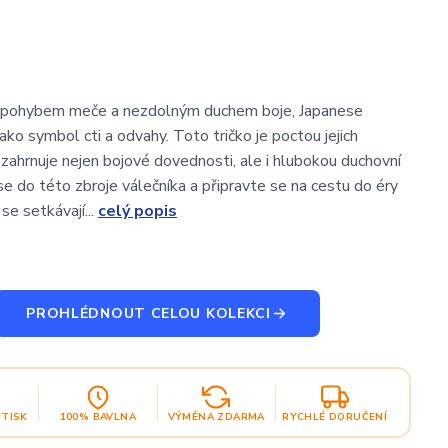
 pohybem meče a nezdolným duchem boje, Japanese
jako symbol cti a odvahy. Toto tričko je poctou jejich
 zahrnuje nejen bojové dovednosti, ale i hlubokou duchovní
se do této zbroje válečníka a připravte se na cestu do éry
se setkávají...
celý popis
PROHLÉDNOUT CELOU KOLEKCI
OTISK
100% BAVLNA
VÝMĚNA ZDARMA
RYCHLÉ DORUČENÍ