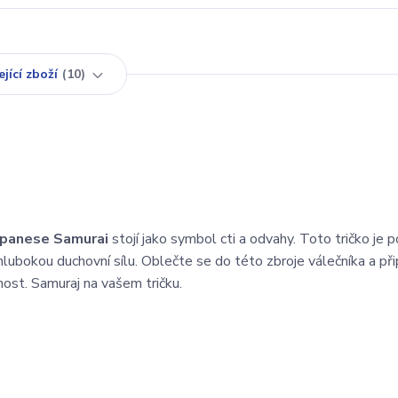
jící zboží
10
apanese Samurai
stojí jako symbol cti a odvahy. Toto tričko je 
 hlubokou duchovní sílu. Oblečte se do této zbroje válečníka a př
nost. Samuraj na vašem tričku.