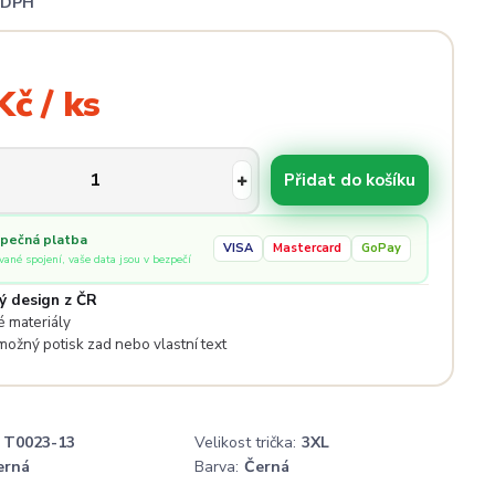
i DPH
Kč / ks
Přidat do košíku
pečná platba
VISA
Mastercard
GoPay
ované spojení, vaše data jsou v bezpečí
ý design z ČR
 materiály
 možný potisk zad nebo vlastní text
T0023-13
Velikost trička:
3XL
erná
Barva:
Černá