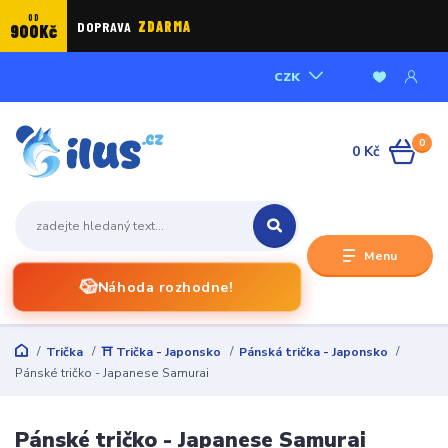
OD
DOPRAVA
ZDARMA
900Kč
CZK
0
0 Kč
Menu
🎲
Náhoda rozhodne!
Trička
⛩️ Trička - Japonsko
Pánská trička - Japonsko
Pánské tričko - Japanese Samurai
Pánské tričko - Japanese Samurai