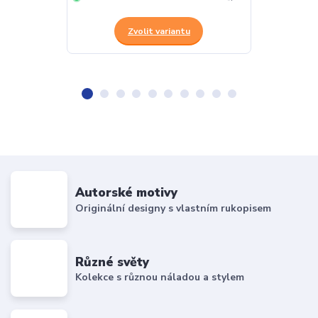
Zvolit variantu
Z
Autorské motivy
Originální designy s vlastním rukopisem
Různé světy
Kolekce s různou náladou a stylem