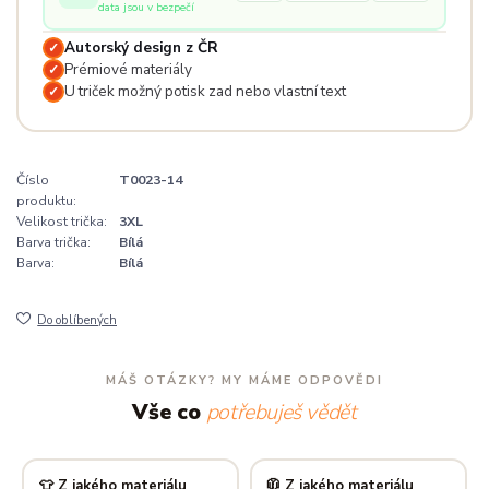
data jsou v bezpečí
Autorský design z ČR
✓
Prémiové materiály
✓
U triček možný potisk zad nebo vlastní text
✓
Číslo
T0023-14
produktu:
Velikost trička:
3XL
Barva trička:
Bílá
Barva:
Bílá
Do oblíbených
MÁŠ OTÁZKY? MY MÁME ODPOVĚDI
Vše co
potřebuješ vědět
👕 Z jakého materiálu
🧥 Z jakého materiálu