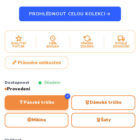
PROHLÉDNOUT CELOU KOLEKCI
KVALITNÍ
100%
VÝMĚNA
RYCHLÉ
POTISK
BAVLNA
ZDARMA
DORUČENÍ
📏 Průvodce velikostmi
Dostupnost
Skladem
Provedení
✓
👔
👗
Pánské tričko
Dámské tričko
🧥
👗
Mikina
Šaty