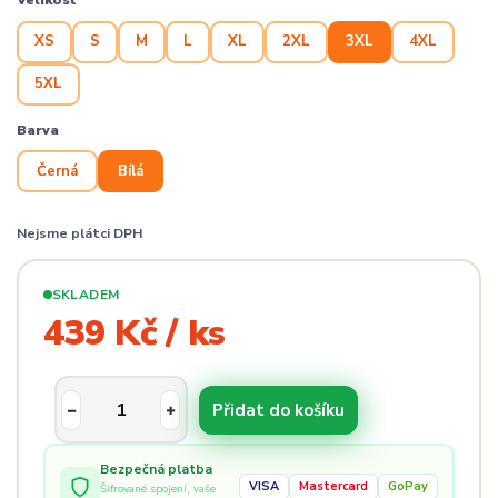
Velikost
XS
S
M
L
XL
2XL
3XL
4XL
5XL
Barva
Černá
Bílá
Nejsme plátci DPH
SKLADEM
439 Kč / ks
Přidat do košíku
Bezpečná platba
VISA
Mastercard
GoPay
Šifrované spojení, vaše