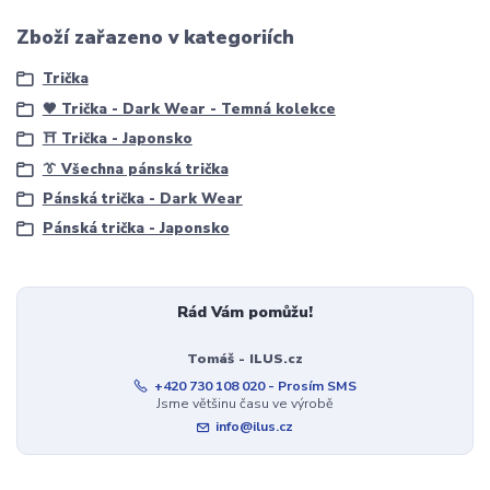
Zboží zařazeno v kategoriích
Trička
🖤 Trička - Dark Wear - Temná kolekce
⛩️ Trička - Japonsko
👔 Všechna pánská trička
Pánská trička - Dark Wear
Pánská trička - Japonsko
Rád Vám pomůžu!
Tomáš - ILUS.cz
+420 730 108 020 - Prosím SMS
Jsme většinu času ve výrobě
info@ilus.cz