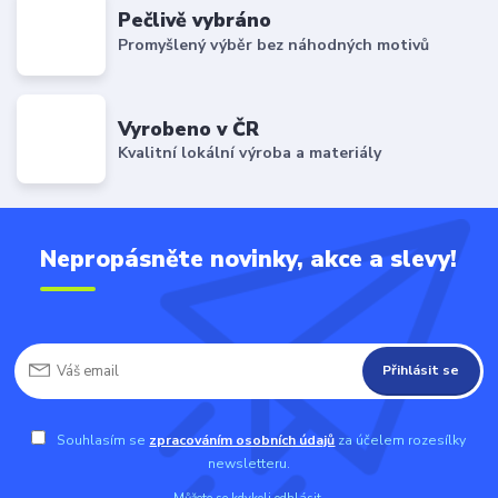
Pečlivě vybráno
Promyšlený výběr bez náhodných motivů
Vyrobeno v ČR
Kvalitní lokální výroba a materiály
Nepropásněte novinky, akce a slevy!
Přihlásit se
Souhlasím se
zpracováním osobních údajů
za účelem rozesílky
newsletteru.