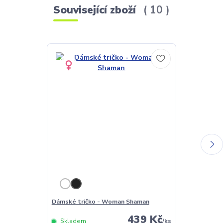
Související zboží
10
Dámské tričko - Woman Shaman
Pánské tričk
439 Kč
Skladem
/
ks
Skladem