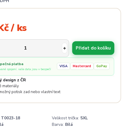
i DPH
Kč / ks
Přidat do košíku
pečná platba
VISA
Mastercard
GoPay
ované spojení, vaše data jsou v bezpečí
ý design z ČR
 materiály
 možný potisk zad nebo vlastní text
T0023-18
Velikost trička:
5XL
lá
Barva:
Bílá