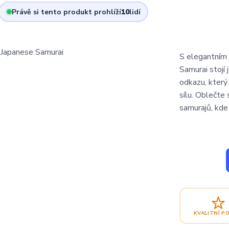
Právě si tento produkt prohlíží
10
lidí
S elegantním
Samurai stojí 
odkazu, který
sílu. Oblečte 
samurajů, kde 
KVALITNÍ P