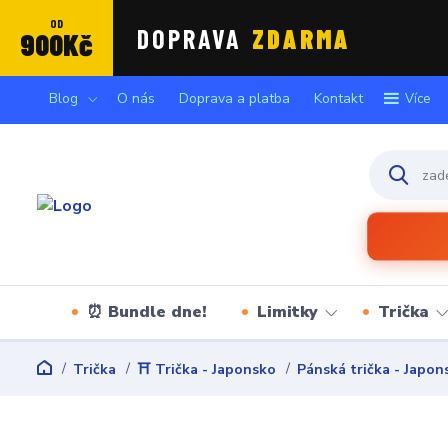
OD
DOPRAVA
ZDARMA
900Kč
Blog
O nás
Doprava a platba
Kontakt
Více
⏰ Bundle dne!
Limitky
Trička
Trička
⛩️ Trička - Japonsko
Pánská trička - Japon