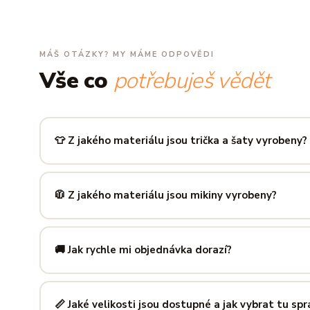
MÁŠ OTÁZKY? MY MÁME ODPOVĚDI
Vše co
potřebuješ vědět
👕 Z jakého materiálu jsou trička a šaty vyrobeny?
Používáme prémiovou 100% bavlnu — měkkou na dotek, pr
zachová tvar i barvu i po desítkách praní. Kvalita, kterou p
🧥 Z jakého materiálu jsou mikiny vyrobeny?
Mikiny šijeme ze směsi
80 % bavlny a 20 % polyesteru
— 
prodyšná kombinace, která si dlouho drží tvar i po opakov
🚚 Jak rychle mi objednávka dorazí?
Mimo sezónu balíme a odesíláme do 3 pracovních dní. Do
poštu trvá obvykle 1–3 pracovní dny — zboží tak můžeš mít
📏 Jaké velikosti jsou dostupné a jak vybrat tu sp