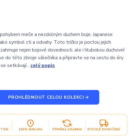
 pohybem meče a nezdolným duchem boje, Japanese
jako symbol cti a odvahy. Toto tričko je poctou jejich
 zahrnuje nejen bojové dovednosti, ale i hlubokou duchovní
se do této zbroje válečníka a připravte se na cestu do éry
se setkávají...
celý popis
PROHLÉDNOUT CELOU KOLEKCI
OTISK
100% BAVLNA
VÝMĚNA ZDARMA
RYCHLÉ DORUČENÍ