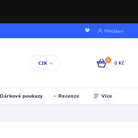
Přihlášení
0
0 Kč
CZK
Více
Dárkové poukazy
Recenze