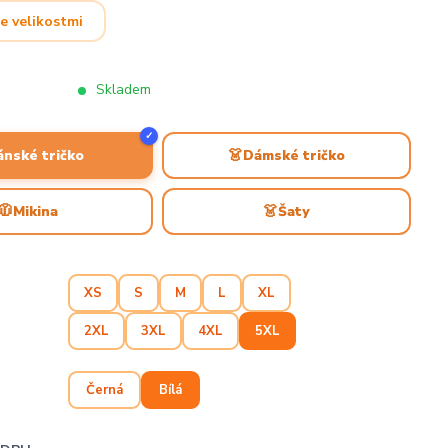
e velikostmi
Skladem
✓
👗
ánské tričko
Dámské tričko
🧥
👗
Mikina
Šaty
XS
S
M
L
XL
2XL
3XL
4XL
5XL
Černá
Bílá