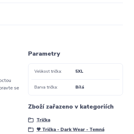
Parametry
Velikost trička
5XL
poctou
Barva trička
Bílá
ipravte se
Zboží zařazeno v kategoriích
Trička
🖤 Trička - Dark Wear - Temná