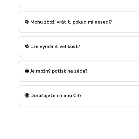
Nabízíme velikosti XS až 5XL, takže si vybere opravdu každ
výše — najdeš tam přesné míry v cm a výběr velikosti bud
🔄 Mohu zboží vrátit, pokud mi nesedí?
Samozřejmě. Máš plných
14 dní na vrácení
bez udání dův
info@ilus.cz
a vše vyřídíme rychle a bez komplikací.
🔁 Lze vyměnit velikost?
Standardně výměnu nenabízíme, ale víme, že se to stane 
info@ilus.cz
. Většinou společně najdeme řešení, které vás
🖨️ Je možný potisk na záda?
Ano! Potisk zad je možný u většiny našich produktů — skvě
kousky. Napiš nám předem na
info@ilus.cz
a domluvíme s
🌍 Doručujete i mimo ČR?
Standardně doručujeme do
České republiky a Slovensk
mnoha dalších zemí doručujeme po předchozí domluvě.