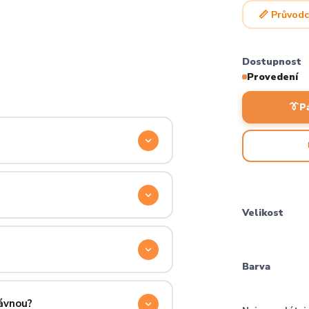
📏 Průvodc
Dostupnost
Provedení
👔
P
odyšnou a odolnou. Produkt si
ocítíš hned při prvním oblečení.
Velikost
příjemně hřejivá, pevná a zároveň
aném praní.
Barva
ručení přes PPL, GLS nebo Českou
 u sebe už za pár dní.
rávnou?