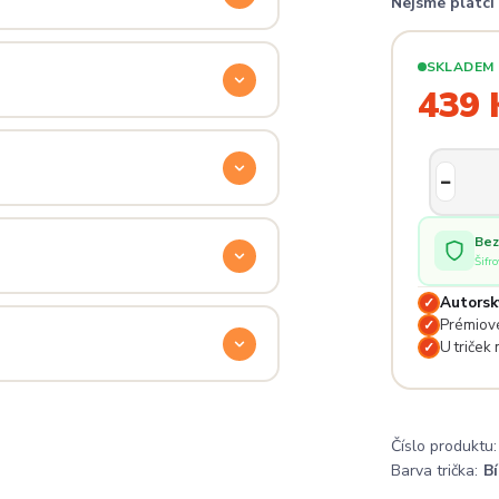
Nejsme plátc
ý. Klikni na
Průvodce velikostmi
e hračka.
SKLADEM
439 
odu. Stačí nás kontaktovat na
— proto se nebojte napsat na
 potěší.
Bez
Šifr
Autorsk
✓
lé pro originální dárky nebo párové
Prémiové
✓
e na detailech.
U triček
✓
a
. Jsi odjinud? Napiš nám — do
Číslo produktu:
Barva trička:
Bí