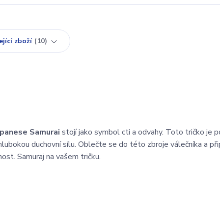
jící zboží
10
apanese Samurai
stojí jako symbol cti a odvahy. Toto tričko je 
 hlubokou duchovní sílu. Oblečte se do této zbroje válečníka a př
nost. Samuraj na vašem tričku.