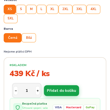
Velikost
XS
S
M
L
XL
2XL
3XL
4XL
5XL
Barva
Černá
Bílá
Nejsme plátci DPH
SKLADEM
439 Kč / ks
Přidat do košíku
Bezpečná platba
VISA
Mastercard
GoPay
Šifrované spojení, vaše