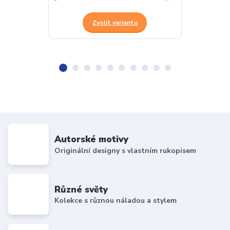
Zvolit variantu
Z
Autorské motivy
Originální designy s vlastním rukopisem
Různé světy
Kolekce s různou náladou a stylem