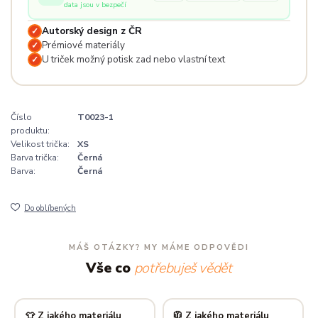
data jsou v bezpečí
Autorský design z ČR
✓
Prémiové materiály
✓
U triček možný potisk zad nebo vlastní text
✓
Číslo
T0023-1
produktu:
Velikost trička:
XS
Barva trička:
Černá
Barva:
Černá
Do oblíbených
MÁŠ OTÁZKY? MY MÁME ODPOVĚDI
Vše co
potřebuješ vědět
👕 Z jakého materiálu
🧥 Z jakého materiálu