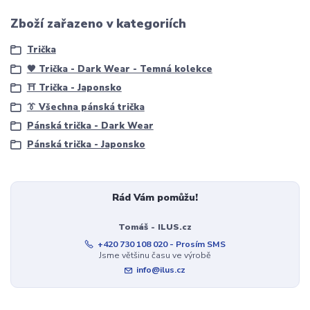
Zboží zařazeno v kategoriích
Trička
🖤 Trička - Dark Wear - Temná kolekce
⛩️ Trička - Japonsko
👔 Všechna pánská trička
Pánská trička - Dark Wear
Pánská trička - Japonsko
Rád Vám pomůžu!
Tomáš - ILUS.cz
+420 730 108 020 - Prosím SMS
Jsme většinu času ve výrobě
info@ilus.cz