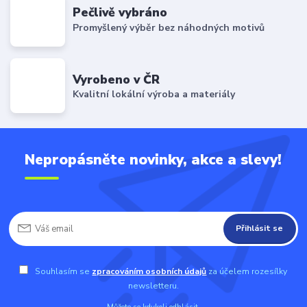
Pečlivě vybráno
Promyšlený výběr bez náhodných motivů
Vyrobeno v ČR
Kvalitní lokální výroba a materiály
Nepropásněte novinky, akce a slevy!
Přihlásit se
Souhlasím se
zpracováním osobních údajů
za účelem rozesílky
newsletteru.