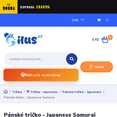
OD
DOPRAVA
ZDARMA
900Kč
CZK
0
0 Kč
Menu
🎲
Náhoda rozhodne!
Trička
⛩️ Trička - Japonsko
Pánská trička - Japonsko
Pánské tričko - Japanese Samurai
Pánské tričko - Japanese Samurai