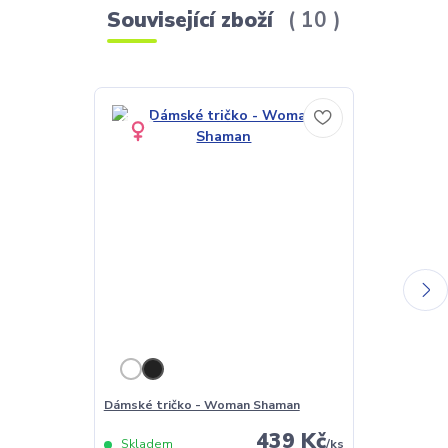
Související zboží
10
Dámské tričko - Woman Shaman
Pánské tričk
439 Kč
Skladem
/
ks
Skladem