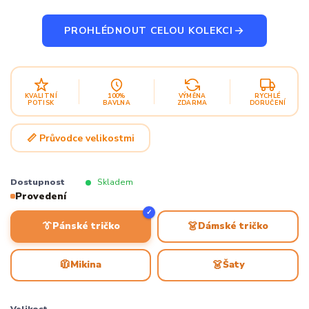
PROHLÉDNOUT CELOU KOLEKCI
KVALITNÍ
100%
VÝMĚNA
RYCHLÉ
POTISK
BAVLNA
ZDARMA
DORUČENÍ
📏 Průvodce velikostmi
Dostupnost
Skladem
Provedení
✓
👔
👗
Pánské tričko
Dámské tričko
🧥
👗
Mikina
Šaty