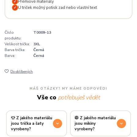
Prémiové materiály
✓
U triček možný potisk zad nebo vlastní text
✓
Číslo
T0009-13
produktu:
Velikost trička:
3XL
Barva trička:
Černá
Barva:
Černá
Do oblíbených
MÁŠ OTÁZKY? MY MÁME ODPOVĚDI
Vše co
potřebuješ vědět
👕 Z jakého materiálu
🧥 Z jakého materiálu
jsou trička a šaty
jsou mikiny
vyrobeny?
vyrobeny?