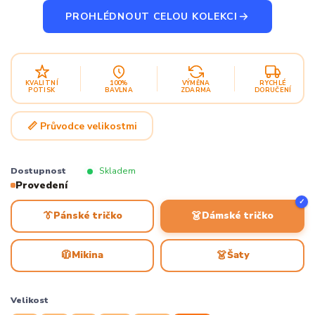
PROHLÉDNOUT CELOU KOLEKCI
KVALITNÍ
100%
VÝMĚNA
RYCHLÉ
POTISK
BAVLNA
ZDARMA
DORUČENÍ
📏 Průvodce velikostmi
Dostupnost
Skladem
Provedení
✓
👔
👗
Pánské tričko
Dámské tričko
🧥
👗
Mikina
Šaty
Velikost