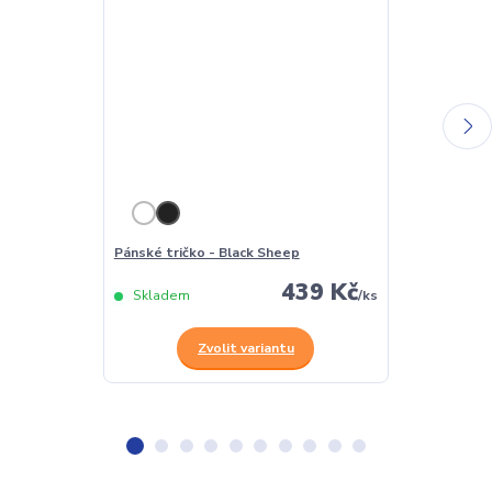
Pánské tričko - Black Sheep
Dámské tričko
439 Kč
Skladem
/
ks
Skladem
Zvolit variantu
Z