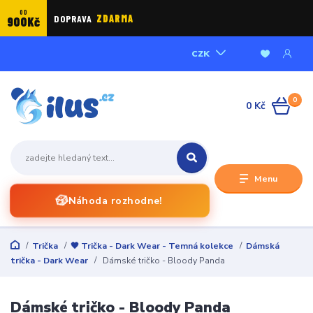
OD
DOPRAVA
ZDARMA
900Kč
CZK
0
0 Kč
Menu
🎲
Náhoda rozhodne!
Trička
🖤 Trička - Dark Wear - Temná kolekce
Dámská
trička - Dark Wear
Dámské tričko - Bloody Panda
Dámské tričko - Bloody Panda