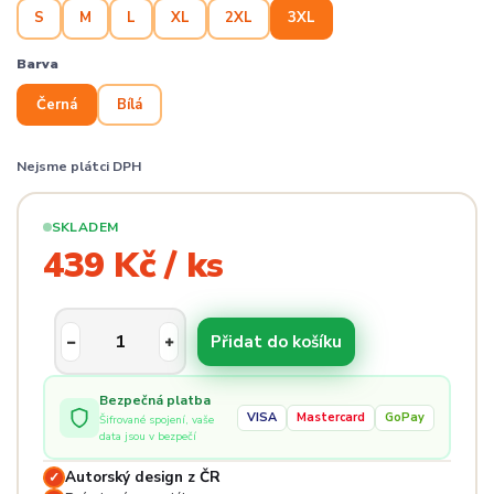
S
M
L
XL
2XL
3XL
Barva
Černá
Bílá
Nejsme plátci DPH
SKLADEM
439 Kč / ks
Přidat do košíku
Bezpečná platba
VISA
Mastercard
GoPay
Šifrované spojení, vaše
data jsou v bezpečí
Autorský design z ČR
✓