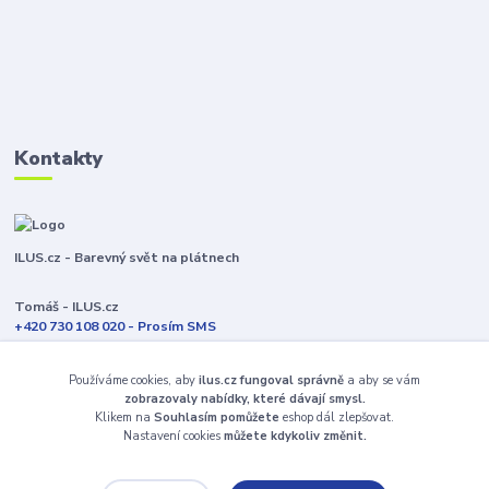
Kontakty
ILUS.cz - Barevný svět na plátnech
Tomáš - ILUS.cz
+420 730 108 020 - Prosím SMS
Jsme většinu času ve výrobě
Používáme cookies, aby
ilus.cz fungoval správně
a aby se vám
info@ilus.cz
zobrazovaly nabídky, které dávají smysl.
Klikem na
Souhlasím pomůžete
eshop dál zlepšovat.
Nastavení cookies
můžete kdykoliv změnit.