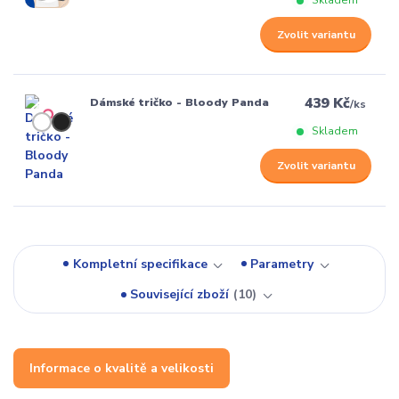
Skladem
Zvolit variantu
439 Kč
Dámské tričko - Bloody Panda
/
ks
Skladem
Zvolit variantu
Kompletní specifikace
Parametry
Související zboží
10
Informace o kvalitě a velikosti