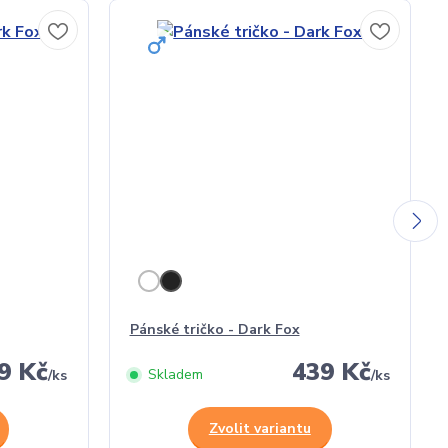
Pánské tričko - Dark Fox
9 Kč
439 Kč
Skladem
/
ks
/
ks
Zvolit variantu