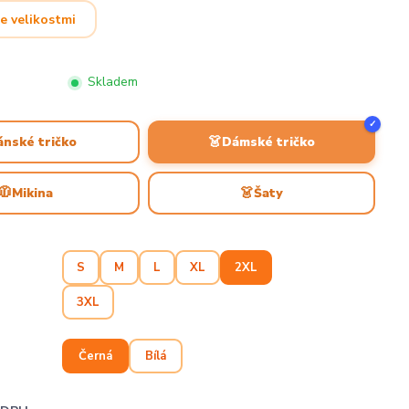
e velikostmi
Skladem
✓
👗
ánské tričko
Dámské tričko
🧥
👗
Mikina
Šaty
S
M
L
XL
2XL
3XL
Černá
Bílá