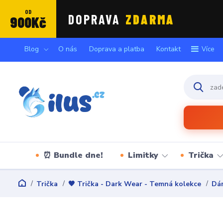
OD
DOPRAVA
ZDARMA
900Kč
Blog
O nás
Doprava a platba
Kontakt
Více
⏰ Bundle dne!
Limitky
Trička
Trička
🖤 Trička - Dark Wear - Temná kolekce
Dám