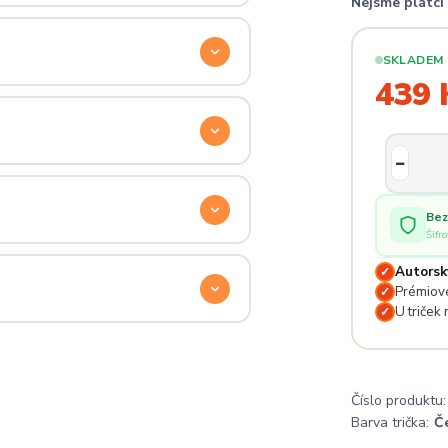
Nejsme plátc
ý. Klikni na
Průvodce velikostmi
e hračka.
SKLADEM
439 
odu. Stačí nás kontaktovat na
— proto se nebojte napsat na
 potěší.
Bez
Šifr
lé pro originální dárky nebo párové
Autorsk
✓
e na detailech.
Prémiové
✓
U triček
✓
a
. Jsi odjinud? Napiš nám — do
Číslo produktu:
Barva trička:
Č