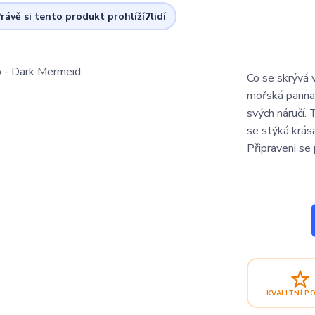
rávě si tento produkt prohlíží
7
lidí
Co se skrývá 
mořská panna,
svých náručí.
se stýká krás
Připraveni se
KVALITNÍ P