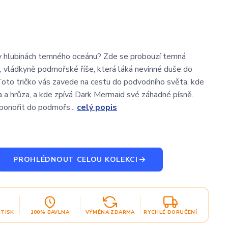
v hlubinách temného oceánu? Zde se probouzí temná
 vládkyně podmořské říše, která láká nevinné duše do
 Toto tričko vás zavede na cestu do podvodního světa, kde
a a hrůza, a kde zpívá Dark Mermaid své záhadné písně.
 ponořit do podmořs...
celý popis
PROHLÉDNOUT CELOU KOLEKCI
OTISK
100% BAVLNA
VÝMĚNA ZDARMA
RYCHLÉ DORUČENÍ