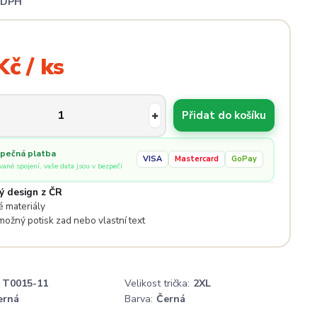
i DPH
Kč / ks
Přidat do košíku
pečná platba
VISA
Mastercard
GoPay
ované spojení, vaše data jsou v bezpečí
ý design z ČR
 materiály
 možný potisk zad nebo vlastní text
T0015-11
Velikost trička:
2XL
erná
Barva:
Černá