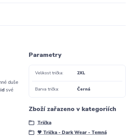
Parametry
Velikost trička
2XL
inné duše
Barva trička
Černá
aid
své
Zboží zařazeno v kategoriích
Trička
🖤 Trička - Dark Wear - Temná