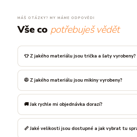
MÁŠ OTÁZKY? MY MÁME ODPOVĚDI
Vše co
potřebuješ vědět
👕 Z jakého materiálu jsou trička a šaty vyrobeny?
Používáme prémiovou 100% bavlnu — měkkou na dotek, pr
zachová tvar i barvu i po desítkách praní. Kvalita, kterou p
🧥 Z jakého materiálu jsou mikiny vyrobeny?
Mikiny šijeme ze směsi
80 % bavlny a 20 % polyesteru
— 
prodyšná kombinace, která si dlouho drží tvar i po opakov
🚚 Jak rychle mi objednávka dorazí?
Mimo sezónu balíme a odesíláme do 3 pracovních dní. Do
poštu trvá obvykle 1–3 pracovní dny — zboží tak můžeš mít
📏 Jaké velikosti jsou dostupné a jak vybrat tu sp