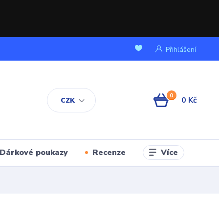
Přihlášení
0
0 Kč
CZK
Více
Dárkové poukazy
Recenze