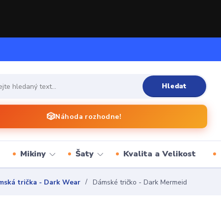
Hledat
🎲
Náhoda rozhodne!
Mikiny
Šaty
Kvalita a Velikost
ská trička - Dark Wear
Dámské tričko - Dark Mermeid