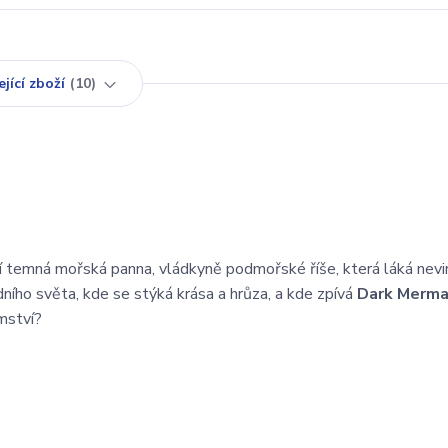
jící zboží
10
í temná mořská panna, vládkyně podmořské říše, která láká nev
ního světa, kde se stýká krása a hrůza, a kde zpívá
Dark Merm
mství?