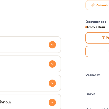
📏 Průvodc
Dostupnost
Provedení
👔
P
odyšnou a odolnou. Produkt si
ocítíš hned při prvním oblečení.
příjemně hřejivá, pevná a zároveň
Velikost
aném praní.
ručení přes PPL, GLS nebo Českou
Barva
 u sebe už za pár dní.
rávnou?