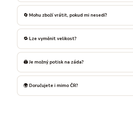
Nabízíme velikosti XS až 5XL, takže si vybere opravdu každ
výše — najdeš tam přesné míry v cm a výběr velikosti bud
🔄 Mohu zboží vrátit, pokud mi nesedí?
Samozřejmě. Máš plných
14 dní na vrácení
bez udání dův
info@ilus.cz
a vše vyřídíme rychle a bez komplikací.
🔁 Lze vyměnit velikost?
Standardně výměnu nenabízíme, ale víme, že se to stane 
info@ilus.cz
. Většinou společně najdeme řešení, které vás
🖨️ Je možný potisk na záda?
Ano! Potisk zad je možný u většiny našich produktů — skvě
kousky. Napiš nám předem na
info@ilus.cz
a domluvíme s
🌍 Doručujete i mimo ČR?
Standardně doručujeme do
České republiky a Slovensk
mnoha dalších zemí doručujeme po předchozí domluvě.