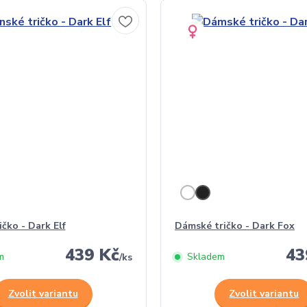
ičko - Dark Elf
Dámské tričko - Dark Fox
439 Kč
43
m
Skladem
/
ks
Zvolit variantu
Zvolit variantu