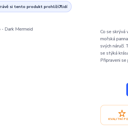
rávě si tento produkt prohlíží
7
lidí
Co se skrývá 
mořská panna,
svých náručí.
se stýká krás
Připraveni se
KVALITNÍ P