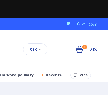
Přihlášení
0
0 Kč
CZK
Více
Dárkové poukazy
Recenze