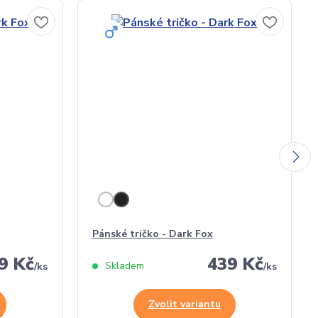
Pánské tričko - Dark Fox
9 Kč
439 Kč
Skladem
/
ks
/
ks
Zvolit variantu