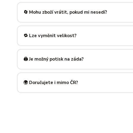
Nabízíme velikosti XS až 5XL, takže si vybere opravdu každ
výše — najdeš tam přesné míry v cm a výběr velikosti bud
🔄 Mohu zboží vrátit, pokud mi nesedí?
Samozřejmě. Máš plných
14 dní na vrácení
bez udání dův
info@ilus.cz
a vše vyřídíme rychle a bez komplikací.
🔁 Lze vyměnit velikost?
Standardně výměnu nenabízíme, ale víme, že se to stane 
info@ilus.cz
. Většinou společně najdeme řešení, které vás
🖨️ Je možný potisk na záda?
Ano! Potisk zad je možný u většiny našich produktů — skvě
kousky. Napiš nám předem na
info@ilus.cz
a domluvíme s
🌍 Doručujete i mimo ČR?
Standardně doručujeme do
České republiky a Slovensk
mnoha dalších zemí doručujeme po předchozí domluvě.