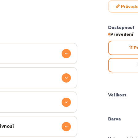
📏 Průvodc
Dostupnost
Provedení
👔
P
odyšnou a odolnou. Produkt si
ocítíš hned při prvním oblečení.
příjemně hřejivá, pevná a zároveň
Velikost
aném praní.
ručení přes PPL, GLS nebo Českou
Barva
 u sebe už za pár dní.
rávnou?