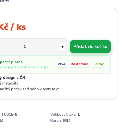
i DPH
Kč / ks
Přidat do košíku
pečná platba
VISA
Mastercard
GoPay
ované spojení, vaše data jsou v bezpečí
ý design z ČR
 materiály
 možný potisk zad nebo vlastní text
T0015-8
Velikost trička:
L
lá
Barva:
Bílá