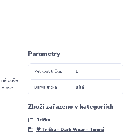
Parametry
Velikost trička
L
inné duše
Barva trička
Bílá
aid
své
Zboží zařazeno v kategoriích
Trička
🖤 Trička - Dark Wear - Temná