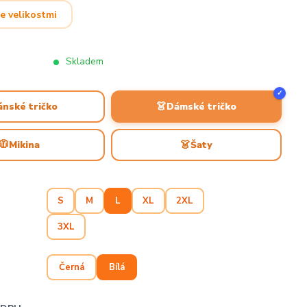
e velikostmi
Skladem
✓
👗
ánské tričko
Dámské tričko
🧥
👗
Mikina
Šaty
S
M
L
XL
2XL
3XL
Černá
Bílá