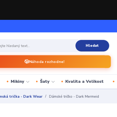
Hledat
🎲
Náhoda rozhodne!
Mikiny
Šaty
Kvalita a Velikost
ská trička - Dark Wear
Dámské tričko - Dark Mermeid