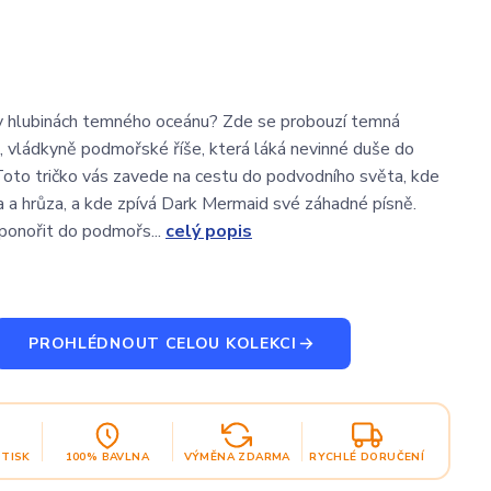
v hlubinách temného oceánu? Zde se probouzí temná
 vládkyně podmořské říše, která láká nevinné duše do
 Toto tričko vás zavede na cestu do podvodního světa, kde
a a hrůza, a kde zpívá Dark Mermaid své záhadné písně.
 ponořit do podmořs...
celý popis
PROHLÉDNOUT CELOU KOLEKCI
OTISK
100% BAVLNA
VÝMĚNA ZDARMA
RYCHLÉ DORUČENÍ