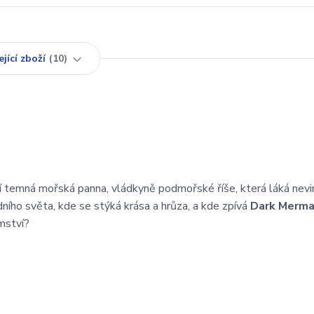
jící zboží
10
í temná mořská panna, vládkyně podmořské říše, která láká nev
ního světa, kde se stýká krása a hrůza, a kde zpívá
Dark Merm
mství?