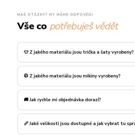
MÁŠ OTÁZKY? MY MÁME ODPOVĚDI
Vše co
potřebuješ vědět
👕 Z jakého materiálu jsou trička a šaty vyrobeny?
Používáme prémiovou 100% bavlnu — měkkou na dotek, pr
zachová tvar i barvu i po desítkách praní. Kvalita, kterou p
🧥 Z jakého materiálu jsou mikiny vyrobeny?
Mikiny šijeme ze směsi
80 % bavlny a 20 % polyesteru
— 
prodyšná kombinace, která si dlouho drží tvar i po opakov
🚚 Jak rychle mi objednávka dorazí?
Mimo sezónu balíme a odesíláme do 3 pracovních dní. Do
poštu trvá obvykle 1–3 pracovní dny — zboží tak můžeš mít
📏 Jaké velikosti jsou dostupné a jak vybrat tu sp