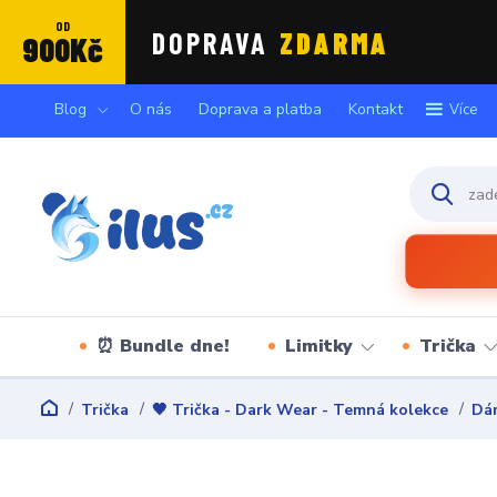
OD
DOPRAVA
ZDARMA
900Kč
Blog
O nás
Doprava a platba
Kontakt
Více
⏰ Bundle dne!
Limitky
Trička
Trička
🖤 Trička - Dark Wear - Temná kolekce
Dám