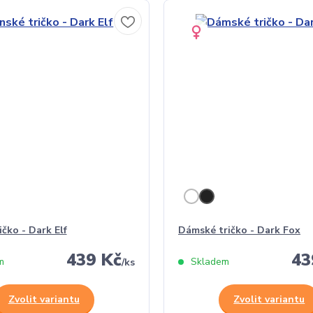
ičko - Dark Elf
Dámské tričko - Dark Fox
439 Kč
43
m
Skladem
/
ks
Zvolit variantu
Zvolit variantu