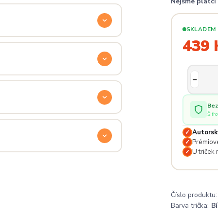
Nejsme plátc
ý. Klikni na
Průvodce velikostmi
e hračka.
SKLADEM
439 
odu. Stačí nás kontaktovat na
— proto se nebojte napsat na
 potěší.
Bez
Šifr
lé pro originální dárky nebo párové
e na detailech.
Autorsk
✓
Prémiové
✓
U triček
✓
a
. Jsi odjinud? Napiš nám — do
Číslo produktu:
Barva trička:
Bí