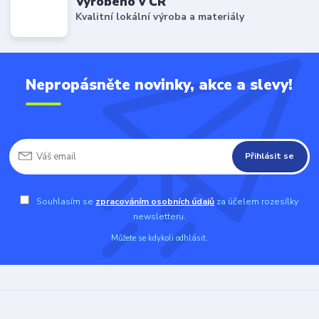
Vyrobeno v ČR
Kvalitní lokální výroba a materiály
Nepropásněte novinky, akce a slevy!
Přihlásit se
Souhlasím se
zpracováním osobních údajů
za účelem rozesílky
newsletteru.
Můžete se kdykoli odhlásit.