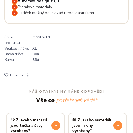
Autorský design z ČR
✓
Prémiové materiály
✓
U triček možný potisk zad nebo vlastní text
✓
Číslo
T0015-10
produktu:
Velikost trička:
XL
Barva trička:
Bílá
Barva:
Bílá
Do oblíbených
MÁŠ OTÁZKY? MY MÁME ODPOVĚDI
Vše co
potřebuješ vědět
👕 Z jakého materiálu
🧥 Z jakého materiálu
jsou trička a šaty
jsou mikiny
vyrobeny?
vyrobeny?