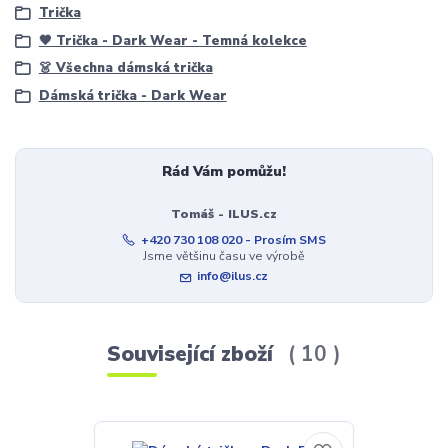
Trička
🖤 Trička - Dark Wear - Temná kolekce
👗 Všechna dámská trička
Dámská trička - Dark Wear
Rád Vám pomůžu!
Tomáš - ILUS.cz
+420 730 108 020 - Prosím SMS
Jsme většinu času ve výrobě
info@ilus.cz
Související zboží
10