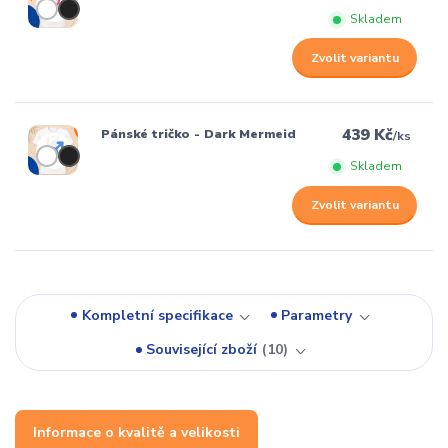
Skladem
Zvolit variantu
439 Kč
Pánské tričko - Dark Mermeid
/
ks
Skladem
Zvolit variantu
Kompletní specifikace
Parametry
Související zboží
10
Informace o kvalitě a velikosti