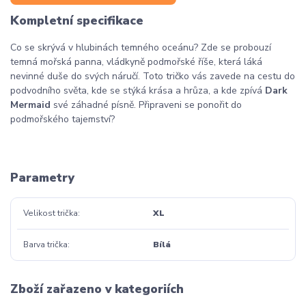
Kompletní specifikace
Co se skrývá v hlubinách temného oceánu? Zde se probouzí
temná mořská panna, vládkyně podmořské říše, která láká
nevinné duše do svých náručí. Toto tričko vás zavede na cestu do
podvodního světa, kde se stýká krása a hrůza, a kde zpívá
Dark
Mermaid
své záhadné písně. Připraveni se ponořit do
podmořského tajemství?
Parametry
Velikost trička
XL
Barva trička
Bílá
Zboží zařazeno v kategoriích