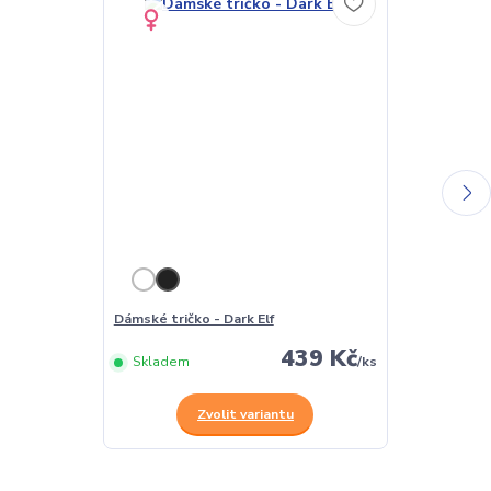
Dámské tričko - Dark Elf
Pánské tričko 
439 Kč
Skladem
/
ks
Skladem
Zvolit variantu
Z