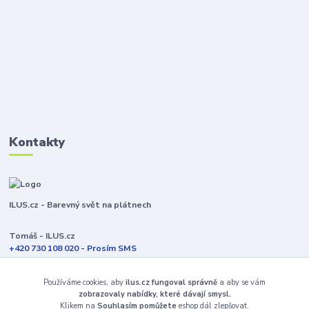
Kontakty
ILUS.cz - Barevný svět na plátnech
Tomáš - ILUS.cz
+420 730 108 020 - Prosím SMS
Jsme většinu času ve výrobě
Používáme cookies, aby
ilus.cz fungoval správně
a aby se vám
info@ilus.cz
zobrazovaly nabídky, které dávají smysl.
Klikem na
Souhlasím pomůžete
eshop dál zlepšovat.