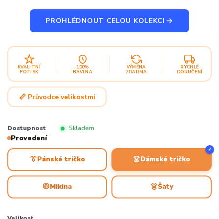
PROHLÉDNOUT CELOU KOLEKCI
KVALITNÍ
100%
VÝMĚNA
RYCHLÉ
POTISK
BAVLNA
ZDARMA
DORUČENÍ
📏 Průvodce velikostmi
Dostupnost
Skladem
Provedení
✓
👔
👗
Pánské tričko
Dámské tričko
🧥
👗
Mikina
Šaty
Velikost