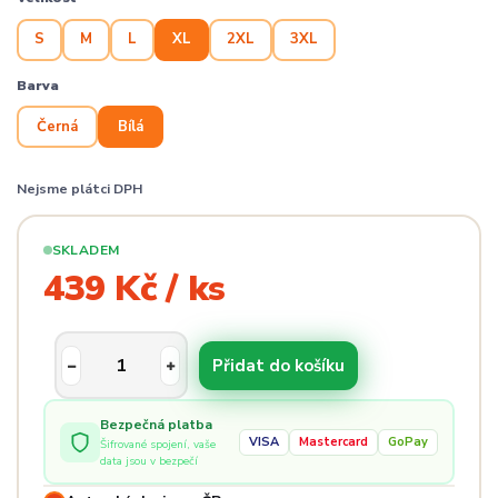
S
M
L
XL
2XL
3XL
Barva
Černá
Bílá
Nejsme plátci DPH
SKLADEM
439 Kč / ks
Přidat do košíku
Bezpečná platba
VISA
Mastercard
GoPay
Šifrované spojení, vaše
data jsou v bezpečí