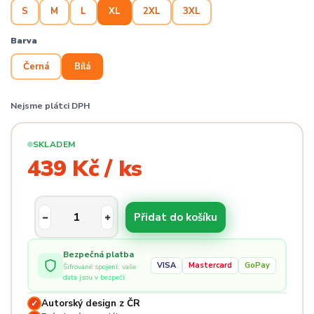
S
M
L
XL
2XL
3XL
Barva
Černá
Bílá
Nejsme plátci DPH
SKLADEM
439 Kč / ks
Přidat do košíku
Bezpečná platba
VISA
Mastercard
GoPay
Šifrované spojení, vaše
data jsou v bezpečí
Autorský design z ČR
✓