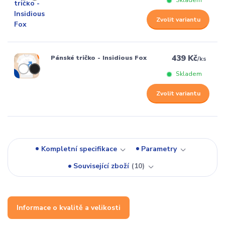
Skladem
Zvolit variantu
439 Kč
Pánské tričko - Insidious Fox
/
ks
Skladem
Zvolit variantu
Kompletní specifikace
Parametry
Související zboží
10
Informace o kvalitě a velikosti