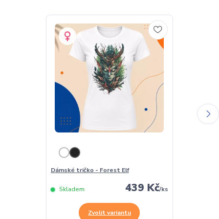
Dámské tričko - Forest Elf
Pánské tričko 
439 Kč
Skladem
/
ks
Skladem
Zvolit variantu
Z