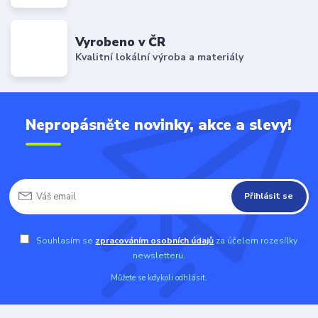
Vyrobeno v ČR
Kvalitní lokální výroba a materiály
Nepropásněte novinky, akce a slevy!
Přihlásit se
Souhlasím se
zpracováním osobních údajů
za účelem rozesílky
newsletteru.
Můžete se kdykoli odhlásit.