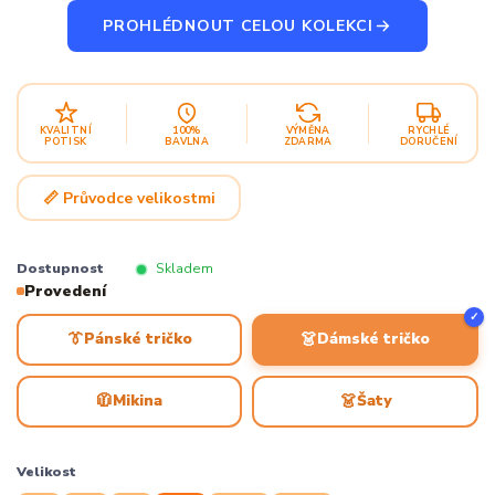
PROHLÉDNOUT CELOU KOLEKCI
KVALITNÍ
100%
VÝMĚNA
RYCHLÉ
POTISK
BAVLNA
ZDARMA
DORUČENÍ
📏 Průvodce velikostmi
Dostupnost
Skladem
Provedení
✓
👔
👗
Pánské tričko
Dámské tričko
🧥
👗
Mikina
Šaty
Velikost