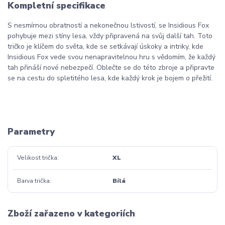
Kompletní specifikace
S nesmírnou obratností a nekonečnou lstivostí, se Insidious Fox
pohybuje mezi stíny lesa, vždy připravená na svůj další tah. Toto
tričko je klíčem do světa, kde se setkávají úskoky a intriky, kde
Insidious Fox vede svou nenapravitelnou hru s vědomím, že každý
tah přináší nové nebezpečí. Oblečte se do této zbroje a připravte
se na cestu do spletitého lesa, kde každý krok je bojem o přežití.
Liška
Parametry
Velikost trička
XL
Barva trička
Bílá
Zboží zařazeno v kategoriích