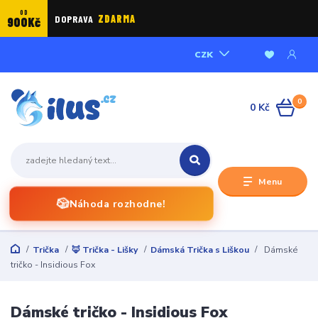
OD
DOPRAVA
ZDARMA
900Kč
CZK
0
0 Kč
Menu
🎲
Náhoda rozhodne!
Trička
🦊 Trička - Lišky
Dámská Trička s Liškou
Dámské
tričko - Insidious Fox
Dámské tričko - Insidious Fox