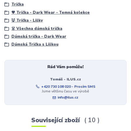
Trička
🖤 Trička - Dark Wear - Temná kolekce
🦊 Trička - Lišky
👗 Všechna dámská trička
Dámská trička - Dark Wear
Dámská Trička s Liškou
Rád Vám pomůžu!
Tomáš - ILUS.cz
+420 730 108 020 - Prosím SMS
Jsme většinu času ve výrobě
info@ilus.cz
Související zboží
10