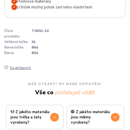
Prémiové materiály
✓
U triček možný potisk zad nebo vlastní text
✓
Číslo
T0032-10
produktu:
Velikost trička:
XL
Barva trička:
Bílá
Barva:
Bílá
Do oblíbených
MÁŠ OTÁZKY? MY MÁME ODPOVĚDI
Vše co
potřebuješ vědět
👕 Z jakého materiálu
🧥 Z jakého materiálu
jsou trička a šaty
jsou mikiny
vyrobeny?
vyrobeny?