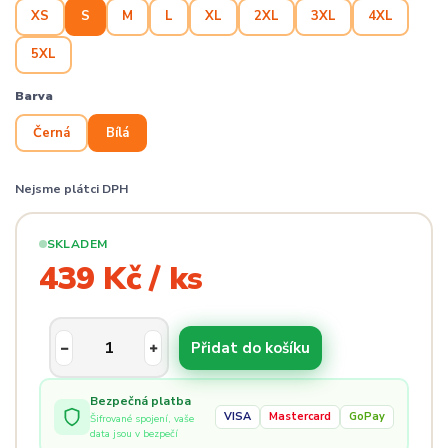
XS
S
M
L
XL
2XL
3XL
4XL
5XL
Barva
Černá
Bílá
Nejsme plátci DPH
SKLADEM
439 Kč / ks
Přidat do košíku
Bezpečná platba
VISA
Mastercard
GoPay
Šifrované spojení, vaše
data jsou v bezpečí