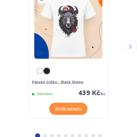
Pánské tričko - Black Sheep
Dámské tričko
439 Kč
Skladem
/
ks
Skladem
Zvolit variantu
Z