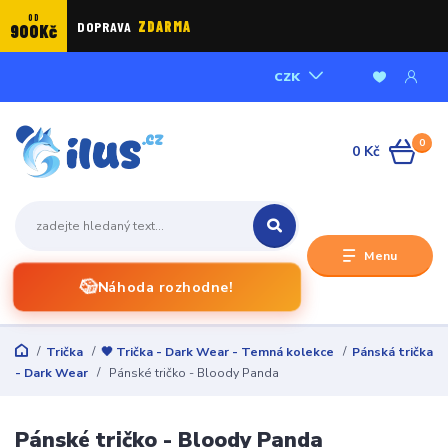
OD
DOPRAVA
ZDARMA
900Kč
CZK
0
0 Kč
Menu
🎲
Náhoda rozhodne!
Trička
🖤 Trička - Dark Wear - Temná kolekce
Pánská trička
- Dark Wear
Pánské tričko - Bloody Panda
Pánské tričko - Bloody Panda