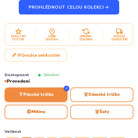
PROHLÉDNOUT CELOU KOLEKCI
KVALITNÍ
100%
VÝMĚNA
RYCHLÉ
POTISK
BAVLNA
ZDARMA
DORUČENÍ
📏 Průvodce velikostmi
Dostupnost
Skladem
Provedení
✓
👔
👗
Pánské tričko
Dámské tričko
🧥
👗
Mikina
Šaty
Velikost