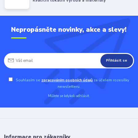
Kvalitní lokální výroba a materiály
Nepropásněte novinky, akce a slevy!
Přihlásit se
Souhlasím se
zpracováním osobních údajů
za účelem rozesílky
newsletteru.
Můžete se kdykoli odhlásit.
Informace pro zákazníky