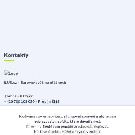
Kontakty
ILUS.cz - Barevný svět na plátnech
Tomáš - ILUS.cz
+420 730 108 020 - Prosím SMS
Jsme většinu času ve výrobě
Používáme cookies, aby
ilus.cz fungoval správně
a aby se vám
info@ilus.cz
zobrazovaly nabídky, které dávají smysl.
Klikem na
Souhlasím pomůžete
eshop dál zlepšovat.
Nastavení cookies
můžete kdykoliv změnit.