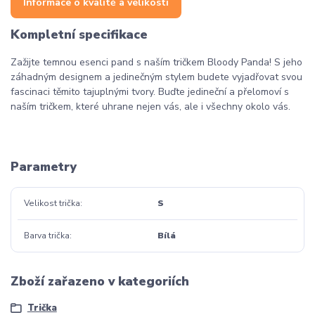
Informace o kvalitě a velikosti
Kompletní specifikace
Zažijte temnou esenci pand s naším tričkem Bloody Panda! S jeho
záhadným designem a jedinečným stylem budete vyjadřovat svou
fascinaci těmito tajuplnými tvory. Buďte jedineční a přelomoví s
naším tričkem, které uhrane nejen vás, ale i všechny okolo vás.
Parametry
Velikost trička
S
Barva trička
Bílá
Zboží zařazeno v kategoriích
Trička