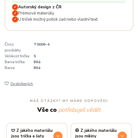
Autorský design z ČR
✓
Prémiové materiály
✓
U triček možný potisk zad nebo vlastní text
✓
Číslo
T0009-4
produktu:
Velikost trička:
S
Barva trička:
Bílá
Barva:
Bílá
Do oblíbených
MÁŠ OTÁZKY? MY MÁME ODPOVĚDI
Vše co
potřebuješ vědět
👕 Z jakého materiálu
🧥 Z jakého materiálu
jsou trička a šaty
jsou mikiny