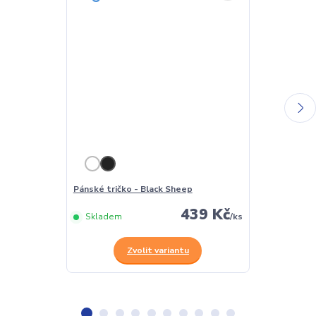
Pánské tričko - Black Sheep
Dámské tričko
439 Kč
Skladem
/
ks
Skladem
Zvolit variantu
Z