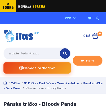
OD
DOPRAVA
ZDARMA
900Kč
CZK
0
0 Kč
Menu
🎲
Náhoda rozhodne!
Trička
🖤 Trička - Dark Wear - Temná kolekce
Pánská trička
- Dark Wear
Pánské tričko - Bloody Panda
Pánské tričko - Bloody Panda