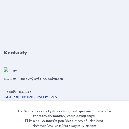
Kontakty
ILUS.cz - Barevný svět na plátnech
Tomáš - ILUS.cz
+420 730 108 020 - Prosím SMS
Jsme většinu času ve výrobě
Používáme cookies, aby
ilus.cz fungoval správně
a aby se vám
info@ilus.cz
zobrazovaly nabídky, které dávají smysl.
Klikem na
Souhlasím pomůžete
eshop dál zlepšovat.
Nastavení cookies
můžete kdykoliv změnit.