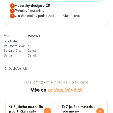
Autorský design z ČR
✓
Prémiové materiály
✓
U triček možný potisk zad nebo vlastní text
✓
Číslo
T0009-9
produktu:
Velikost trička:
XL
Barva trička:
Černá
Barva:
Černá
Do oblíbených
MÁŠ OTÁZKY? MY MÁME ODPOVĚDI
Vše co
potřebuješ vědět
👕 Z jakého materiálu
🧥 Z jakého materiálu
jsou trička a šaty
jsou mikiny