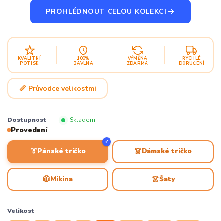
PROHLÉDNOUT CELOU KOLEKCI
KVALITNÍ
100%
VÝMĚNA
RYCHLÉ
POTISK
BAVLNA
ZDARMA
DORUČENÍ
📏 Průvodce velikostmi
Dostupnost
Skladem
Provedení
✓
👔
👗
Pánské tričko
Dámské tričko
🧥
👗
Mikina
Šaty
Velikost