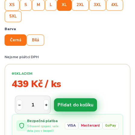
XS
S
M
L
XL
2XL
3XL
4XL
5XL
Barva
Černá
Bílá
Nejsme plátci DPH
SKLADEM
439 Kč / ks
Přidat do košíku
Bezpečná platba
VISA
Mastercard
GoPay
Šifrované spojení, vaše
data jsou v bezpečí