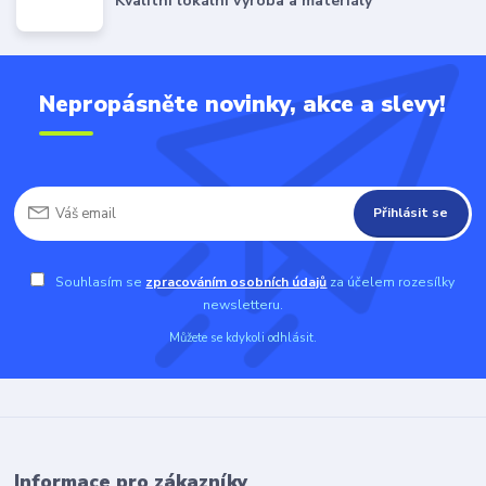
Kvalitní lokální výroba a materiály
Nepropásněte novinky, akce a slevy!
Přihlásit se
Souhlasím se
zpracováním osobních údajů
za účelem rozesílky
newsletteru.
Můžete se kdykoli odhlásit.
Informace pro zákazníky