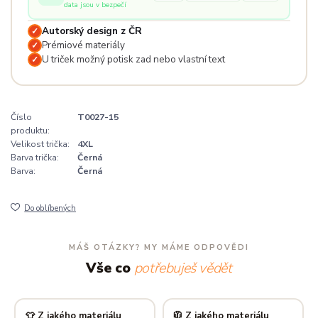
data jsou v bezpečí
Autorský design z ČR
✓
Prémiové materiály
✓
U triček možný potisk zad nebo vlastní text
✓
Číslo
T0027-15
produktu:
Velikost trička:
4XL
Barva trička:
Černá
Barva:
Černá
Do oblíbených
MÁŠ OTÁZKY? MY MÁME ODPOVĚDI
Vše co
potřebuješ vědět
👕 Z jakého materiálu
🧥 Z jakého materiálu