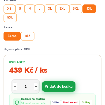
Velikost
XS
S
M
L
XL
2XL
3XL
4XL
5XL
Barva
Černá
Bílá
Nejsme plátci DPH
SKLADEM
439 Kč / ks
Přidat do košíku
Bezpečná platba
VISA
Mastercard
GoPay
Šifrované spojení, vaše