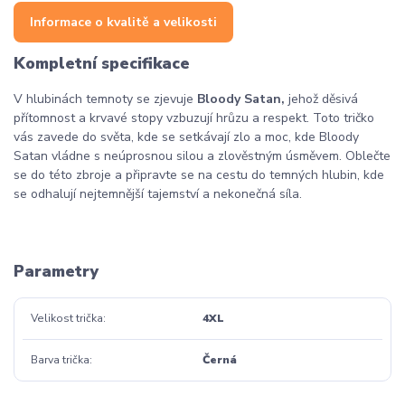
Informace o kvalitě a velikosti
Kompletní specifikace
V hlubinách temnoty se zjevuje
Bloody Satan,
jehož děsivá
přítomnost a krvavé stopy vzbuzují hrůzu a respekt. Toto tričko
vás zavede do světa, kde se setkávají zlo a moc, kde Bloody
Satan vládne s neúprosnou silou a zlověstným úsměvem. Oblečte
se do této zbroje a připravte se na cestu do temných hlubin, kde
se odhalují nejtemnější tajemství a nekonečná síla.
Parametry
Velikost trička
4XL
Barva trička
Černá