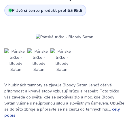
Právě si tento produkt prohlíží
9
lidí
V hlubinách temnoty se zjevuje Bloody Satan, jehož děsivá
přítomnost a krvavé stopy vzbuzují hrůzu a respekt. Toto tričko
vás zavede do světa, kde se setkávají zlo a moc, kde Bloody
Satan vládne s neúprosnou silou a zlověstným úsměvem. Oblečte
se do této zbroje a připravte se na cestu do temných hlu...
celý
popis