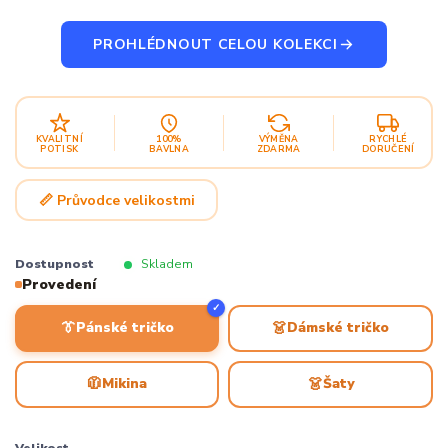
PROHLÉDNOUT CELOU KOLEKCI
KVALITNÍ
100%
VÝMĚNA
RYCHLÉ
POTISK
BAVLNA
ZDARMA
DORUČENÍ
📏 Průvodce velikostmi
Dostupnost
Skladem
Provedení
✓
👔
👗
Pánské tričko
Dámské tričko
🧥
👗
Mikina
Šaty