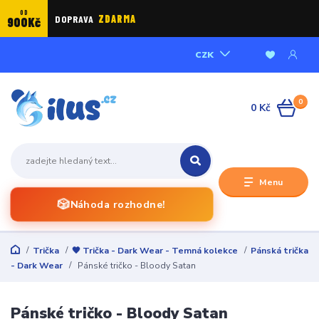
OD
DOPRAVA
ZDARMA
900Kč
CZK
0
0 Kč
Menu
🎲
Náhoda rozhodne!
Trička
🖤 Trička - Dark Wear - Temná kolekce
Pánská trička
- Dark Wear
Pánské tričko - Bloody Satan
Pánské tričko - Bloody Satan