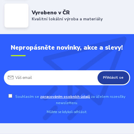
Vyrobeno v ČR
Kvalitní lokální výroba a materiály
Nepropásněte novinky, akce a slevy!
Přihlásit se
Souhlasím se
zpracováním osobních údajů
za účelem rozesílky
newsletteru.
Můžete se kdykoli odhlásit.