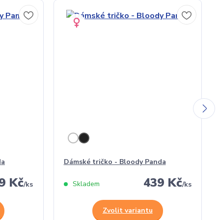
da
Dámské tričko - Bloody Panda
9 Kč
439 Kč
Skladem
/
ks
/
ks
Zvolit variantu