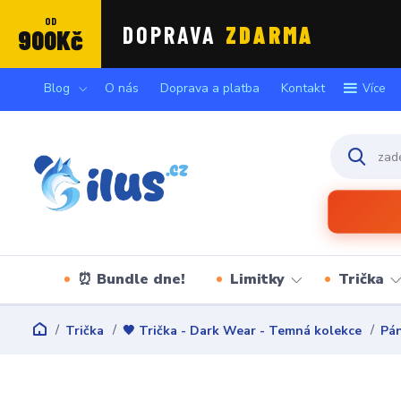
OD
DOPRAVA
ZDARMA
900Kč
Blog
O nás
Doprava a platba
Kontakt
Více
⏰ Bundle dne!
Limitky
Trička
Trička
🖤 Trička - Dark Wear - Temná kolekce
Pán