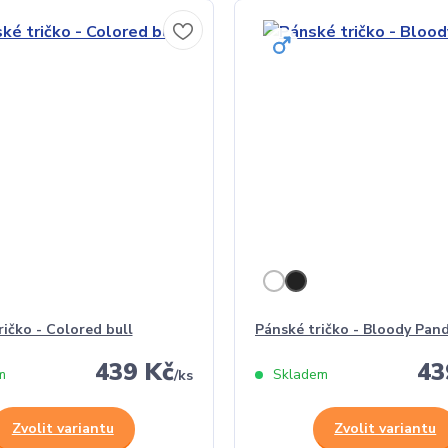
ičko - Colored bull
Pánské tričko - Bloody Pan
439 Kč
43
m
Skladem
/
ks
Zvolit variantu
Zvolit variantu