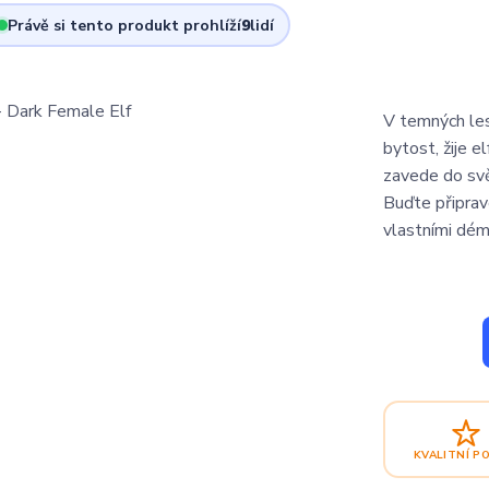
Právě si tento produkt prohlíží
9
lidí
V temných les
bytost, žije e
zavede do svět
Buďte připrav
vlastními démo
KVALITNÍ P