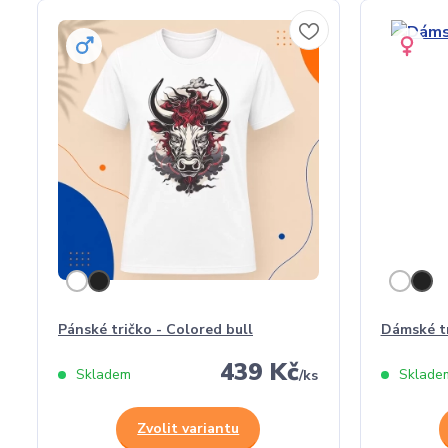
Pánské tričko - Colored bull
Dámské tr
439 Kč
Skladem
Sklade
/
ks
Zvolit variantu