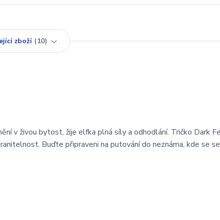
jící zboží
10
ní v živou bytost, žije elfka plná síly a odhodlání. Tričko Dark F
 zranitelnost. Buďte připraveni na putování do neznáma, kde se s