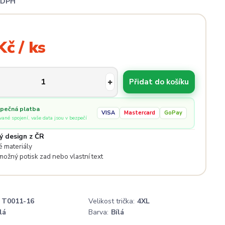
i DPH
Kč / ks
Přidat do košíku
pečná platba
VISA
Mastercard
GoPay
ované spojení, vaše data jsou v bezpečí
ý design z ČR
 materiály
 možný potisk zad nebo vlastní text
T0011-16
Velikost trička:
4XL
lá
Barva:
Bílá