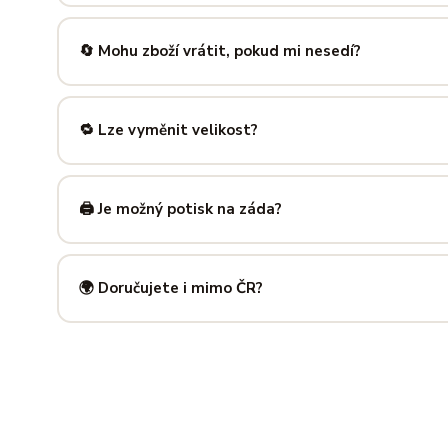
Nabízíme velikosti XS až 5XL, takže si vybere opravdu každ
výše — najdeš tam přesné míry v cm a výběr velikosti bud
🔄 Mohu zboží vrátit, pokud mi nesedí?
Samozřejmě. Máš plných
14 dní na vrácení
bez udání dův
info@ilus.cz
a vše vyřídíme rychle a bez komplikací.
🔁 Lze vyměnit velikost?
Standardně výměnu nenabízíme, ale víme, že se to stane 
info@ilus.cz
. Většinou společně najdeme řešení, které vás
🖨️ Je možný potisk na záda?
Ano! Potisk zad je možný u většiny našich produktů — skvě
kousky. Napiš nám předem na
info@ilus.cz
a domluvíme s
🌍 Doručujete i mimo ČR?
Standardně doručujeme do
České republiky a Slovensk
mnoha dalších zemí doručujeme po předchozí domluvě.