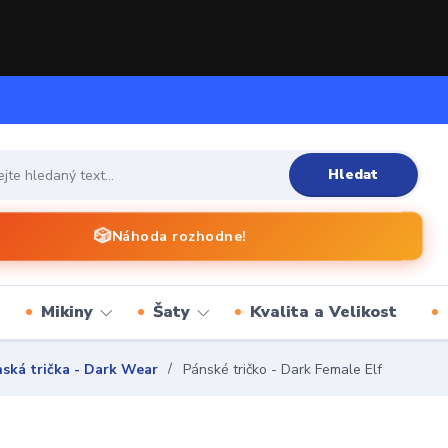
Hledat
🎲
Náhoda rozhodne!
Mikiny
Šaty
Kvalita a Velikost
ská trička - Dark Wear
Pánské tričko - Dark Female Elf