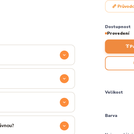
📏 Průvodc
Dostupnost
Provedení
👔
P
odyšnou a odolnou. Produkt si
ocítíš hned při prvním oblečení.
příjemně hřejivá, pevná a zároveň
Velikost
aném praní.
ručení přes PPL, GLS nebo Českou
Barva
 u sebe už za pár dní.
rávnou?