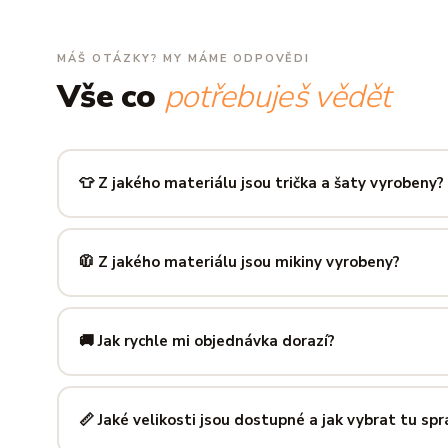
MÁŠ OTÁZKY? MY MÁME ODPOVĚDI
Vše co
potřebuješ vědět
👕 Z jakého materiálu jsou trička a šaty vyrobeny?
Používáme prémiovou 100% bavlnu — měkkou na dotek, pr
zachová tvar i barvu i po desítkách praní. Kvalita, kterou p
🧥 Z jakého materiálu jsou mikiny vyrobeny?
Mikiny šijeme ze směsi
80 % bavlny a 20 % polyesteru
— 
prodyšná kombinace, která si dlouho drží tvar i po opakov
🚚 Jak rychle mi objednávka dorazí?
Mimo sezónu balíme a odesíláme do 3 pracovních dní. Do
poštu trvá obvykle 1–3 pracovní dny — zboží tak můžeš mít
📏 Jaké velikosti jsou dostupné a jak vybrat tu sp