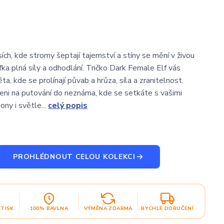
ích, kde stromy šeptají tajemství a stíny se mění v živou
lfka plná síly a odhodlání. Tričko Dark Female Elf vás
a, kde se prolínají půvab a hrůza, síla a zranitelnost.
eni na putování do neznáma, kde se setkáte s vašimi
ny i světle...
celý popis
PROHLÉDNOUT CELOU KOLEKCI
OTISK
100% BAVLNA
VÝMĚNA ZDARMA
RYCHLÉ DORUČENÍ