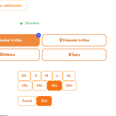
e velikostmi
Skladem
✓
👗
ánské tričko
Dámské tričko
🧥
👗
Mikina
Šaty
XS
S
M
L
XL
2XL
3XL
4XL
5XL
Černá
Bílá