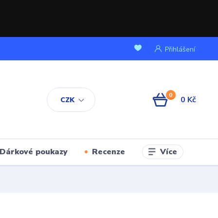
Přihlášení
0
0 Kč
CZK
Více
Dárkové poukazy
Recenze