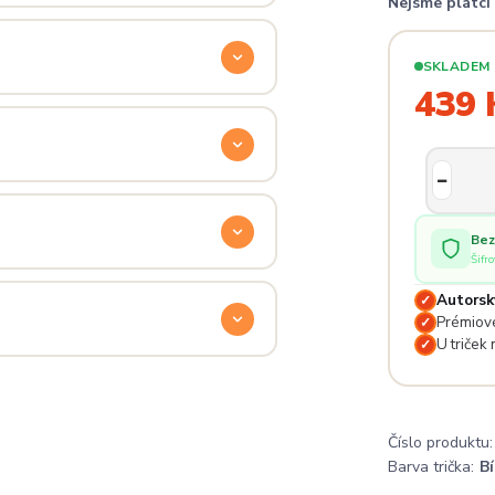
Nejsme plátc
ý. Klikni na
Průvodce velikostmi
e hračka.
SKLADEM
439 
odu. Stačí nás kontaktovat na
— proto se nebojte napsat na
 potěší.
Bez
Šifr
lé pro originální dárky nebo párové
Autorsk
✓
e na detailech.
Prémiové
✓
U triček
✓
a
. Jsi odjinud? Napiš nám — do
Číslo produktu:
Barva trička:
Bí