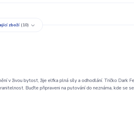
jící zboží
10
ní v živou bytost, žije elfka plná síly a odhodlání. Tričko Dark F
 zranitelnost. Buďte připraveni na putování do neznáma, kde se s