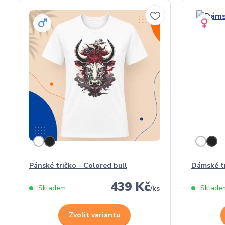
Pánské tričko - Colored bull
Dámské tr
439 Kč
Skladem
Sklade
/
ks
Zvolit variantu