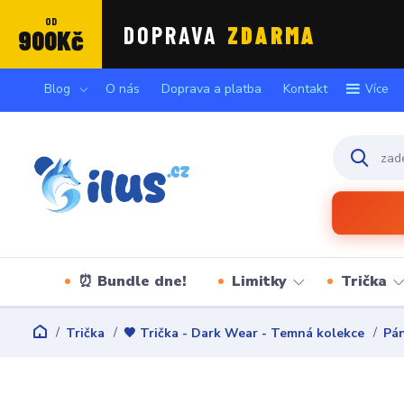
OD
DOPRAVA
ZDARMA
900Kč
Blog
O nás
Doprava a platba
Kontakt
Více
⏰ Bundle dne!
Limitky
Trička
Trička
🖤 Trička - Dark Wear - Temná kolekce
Pán