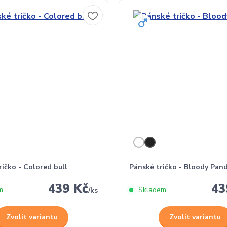
ičko - Colored bull
Pánské tričko - Bloody Pan
439 Kč
43
m
Skladem
/
ks
Zvolit variantu
Zvolit variantu