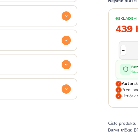
Nejsme plátc
ý. Klikni na
Průvodce velikostmi
e hračka.
SKLADEM
439 
odu. Stačí nás kontaktovat na
— proto se nebojte napsat na
 potěší.
Bez
Šifr
lé pro originální dárky nebo párové
Autorsk
✓
e na detailech.
Prémiové
✓
U triček
✓
a
. Jsi odjinud? Napiš nám — do
Číslo produktu:
Barva trička:
Bí