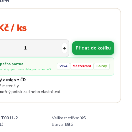
i DPH
Kč / ks
Přidat do košíku
pečná platba
VISA
Mastercard
GoPay
ované spojení, vaše data jsou v bezpečí
ý design z ČR
 materiály
 možný potisk zad nebo vlastní text
T0011-2
Velikost trička:
XS
lá
Barva:
Bílá