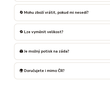
Nabízíme velikosti XS až 5XL, takže si vybere opravdu každ
výše — najdeš tam přesné míry v cm a výběr velikosti bud
🔄 Mohu zboží vrátit, pokud mi nesedí?
Samozřejmě. Máš plných
14 dní na vrácení
bez udání dův
info@ilus.cz
a vše vyřídíme rychle a bez komplikací.
🔁 Lze vyměnit velikost?
Standardně výměnu nenabízíme, ale víme, že se to stane 
info@ilus.cz
. Většinou společně najdeme řešení, které vás
🖨️ Je možný potisk na záda?
Ano! Potisk zad je možný u většiny našich produktů — skvě
kousky. Napiš nám předem na
info@ilus.cz
a domluvíme s
🌍 Doručujete i mimo ČR?
Standardně doručujeme do
České republiky a Slovensk
mnoha dalších zemí doručujeme po předchozí domluvě.