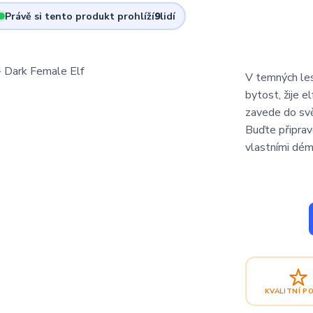
Právě si tento produkt prohlíží
9
lidí
V temných les
bytost, žije e
zavede do svět
Buďte připrav
vlastními démo
KVALITNÍ P