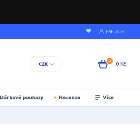
Přihlášení
0
0 Kč
CZK
Více
Dárkové poukazy
Recenze