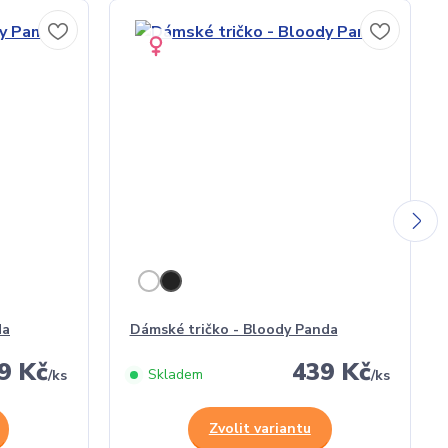
da
Dámské tričko - Bloody Panda
9 Kč
439 Kč
Skladem
/
ks
/
ks
Zvolit variantu