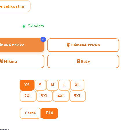
e velikostmi
Skladem
✓
👗
ánské tričko
Dámské tričko
🧥
👗
Mikina
Šaty
XS
S
M
L
XL
2XL
3XL
4XL
5XL
Černá
Bílá