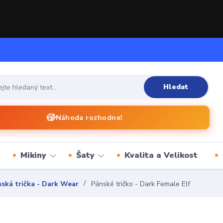
Hledat
🎲
Náhoda rozhodne!
Mikiny
Šaty
Kvalita a Velikost
ská trička - Dark Wear
Pánské tričko - Dark Female Elf