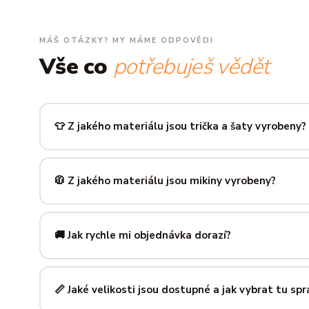
MÁŠ OTÁZKY? MY MÁME ODPOVĚDI
Vše co
potřebuješ vědět
👕 Z jakého materiálu jsou trička a šaty vyrobeny?
Používáme prémiovou 100% bavlnu — měkkou na dotek, pr
zachová tvar i barvu i po desítkách praní. Kvalita, kterou p
🧥 Z jakého materiálu jsou mikiny vyrobeny?
Mikiny šijeme ze směsi
80 % bavlny a 20 % polyesteru
— 
prodyšná kombinace, která si dlouho drží tvar i po opakov
🚚 Jak rychle mi objednávka dorazí?
Mimo sezónu balíme a odesíláme do 3 pracovních dní. Do
poštu trvá obvykle 1–3 pracovní dny — zboží tak můžeš mít
📏 Jaké velikosti jsou dostupné a jak vybrat tu sp