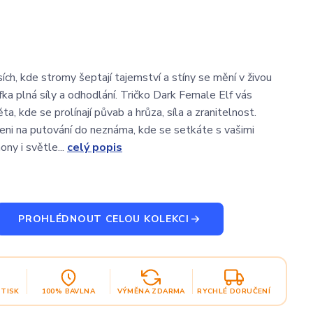
ích, kde stromy šeptají tajemství a stíny se mění v živou
lfka plná síly a odhodlání. Tričko Dark Female Elf vás
a, kde se prolínají půvab a hrůza, síla a zranitelnost.
eni na putování do neznáma, kde se setkáte s vašimi
ny i světle...
celý popis
PROHLÉDNOUT CELOU KOLEKCI
OTISK
100% BAVLNA
VÝMĚNA ZDARMA
RYCHLÉ DORUČENÍ