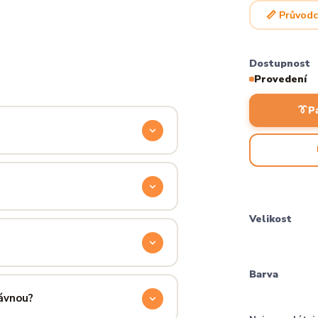
📏 Průvodc
Dostupnost
Provedení
👔
P
odyšnou a odolnou. Produkt si
ocítíš hned při prvním oblečení.
příjemně hřejivá, pevná a zároveň
Velikost
aném praní.
ručení přes PPL, GLS nebo Českou
Barva
 u sebe už za pár dní.
rávnou?