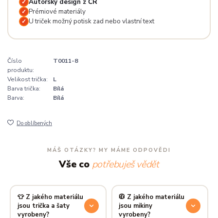
Autorský design z ČR
✓
Prémiové materiály
✓
U triček možný potisk zad nebo vlastní text
✓
Číslo
T0011-8
produktu:
Velikost trička:
L
Barva trička:
Bílá
Barva:
Bílá
Do oblíbených
MÁŠ OTÁZKY? MY MÁME ODPOVĚDI
Vše co
potřebuješ vědět
👕 Z jakého materiálu
🧥 Z jakého materiálu
jsou trička a šaty
jsou mikiny
vyrobeny?
vyrobeny?