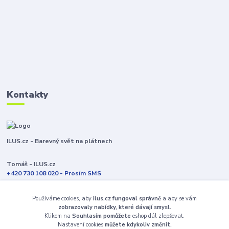
Kontakty
ILUS.cz - Barevný svět na plátnech
Tomáš - ILUS.cz
+420 730 108 020 - Prosím SMS
Jsme většinu času ve výrobě
Používáme cookies, aby
ilus.cz fungoval správně
a aby se vám
info@ilus.cz
zobrazovaly nabídky, které dávají smysl.
Klikem na
Souhlasím pomůžete
eshop dál zlepšovat.
Nastavení cookies
můžete kdykoliv změnit.