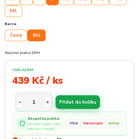
5XL
Barva
Černá
Bílá
Nejsme plátci DPH
SKLADEM
439 Kč / ks
Přidat do košíku
Bezpečná platba
VISA
Mastercard
GoPay
Šifrované spojení, vaše
data jsou v bezpečí