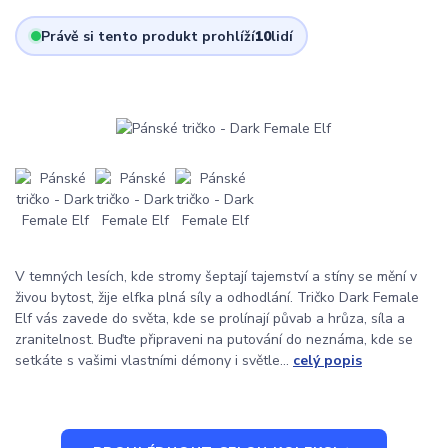
Právě si tento produkt prohlíží
10
lidí
V temných lesích, kde stromy šeptají tajemství a stíny se mění v
živou bytost, žije elfka plná síly a odhodlání. Tričko Dark Female
Elf vás zavede do světa, kde se prolínají půvab a hrůza, síla a
zranitelnost. Buďte připraveni na putování do neznáma, kde se
setkáte s vašimi vlastními démony i světle...
celý popis