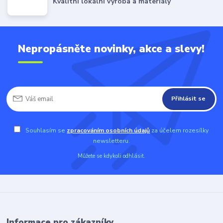
Kvalitní lokální výroba a materiály
Nepropásněte novinky, akce a slevy!
Přihlásit se
Souhlasím se
zpracováním osobních údajů
za účelem rozesílky
newsletteru.
Můžete se kdykoli odhlásit.
Informace pro zákazníky