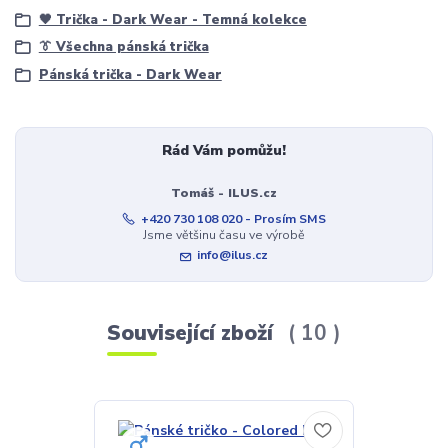
🖤 Trička - Dark Wear - Temná kolekce
👔 Všechna pánská trička
Pánská trička - Dark Wear
Rád Vám pomůžu!
Tomáš - ILUS.cz
+420 730 108 020 - Prosím SMS
Jsme většinu času ve výrobě
info@ilus.cz
Související zboží
10