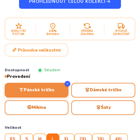
PROHLÉDNOUT CELOU KOLEKCI
KVALITNÍ
100%
VÝMĚNA
RYCHLÉ
POTISK
BAVLNA
ZDARMA
DORUČENÍ
📏 Průvodce velikostmi
Dostupnost
Skladem
Provedení
✓
👔
👗
Pánské tričko
Dámské tričko
🧥
👗
Mikina
Šaty
Velikost
XS
S
M
L
XL
2XL
3XL
4XL