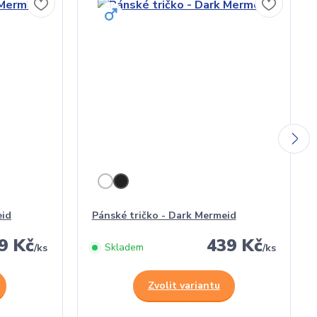
eid
Pánské tričko - Dark Mermeid
9 Kč
439 Kč
Skladem
/
ks
/
ks
Zvolit variantu