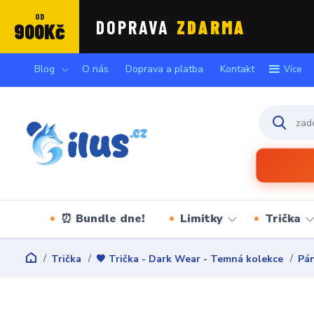
OD
DOPRAVA
ZDARMA
900Kč
Blog
O nás
Doprava a platba
Kontakt
Více
⏰ Bundle dne!
Limitky
Trička
Trička
🖤 Trička - Dark Wear - Temná kolekce
Pán