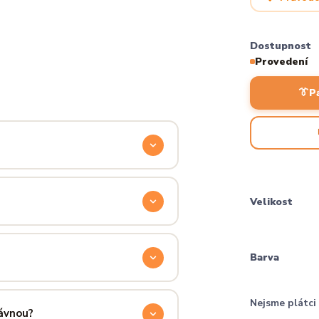
Dostupnost
Provedení
👔
P
odyšnou a odolnou. Produkt si
ocítíš hned při prvním oblečení.
Velikost
příjemně hřejivá, pevná a zároveň
aném praní.
Barva
ručení přes PPL, GLS nebo Českou
Nejsme plátc
 u sebe už za pár dní.
rávnou?