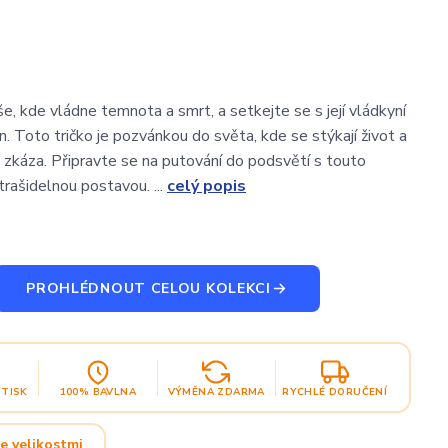
e, kde vládne temnota a smrt, a setkejte se s její vládkyní
. Toto tričko je pozvánkou do světa, kde se stýkají život a
a zkáza. Připravte se na putování do podsvětí s touto
trašidelnou postavou. ...
celý popis
PROHLÉDNOUT CELOU KOLEKCI
OTISK
100% BAVLNA
VÝMĚNA ZDARMA
RYCHLÉ DORUČENÍ
e velikostmi