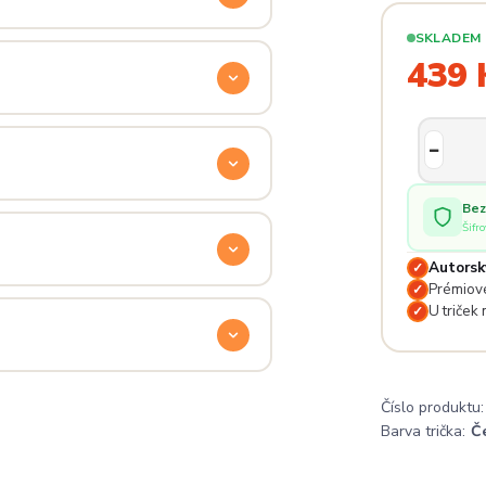
SKLADEM
ý. Klikni na
Průvodce velikostmi
439 
e hračka.
odu. Stačí nás kontaktovat na
Bez
— proto se nebojte napsat na
Šifr
 potěší.
Autorsk
✓
Prémiové
✓
lé pro originální dárky nebo párové
U triček
✓
e na detailech.
a
. Jsi odjinud? Napiš nám — do
Číslo produktu:
Barva trička:
Č