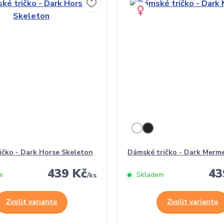
ičko - Dark Horse Skeleton
Dámské tričko - Dark Merm
439 Kč
43
m
Skladem
/
ks
Zvolit variantu
Zvolit variantu