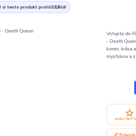
ě si tento produkt prohlíží
13
lidí
Vstupte do říš
- Death Queen
konec, krása 
mystickou a s
KVALITNÍ P
📏 Průvodc