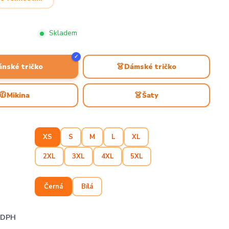
Skladem
✓
👗
ánské tričko
Dámské tričko
🧥
👗
Mikina
Šaty
XS
S
M
L
XL
2XL
3XL
4XL
5XL
Černá
Bílá
i DPH