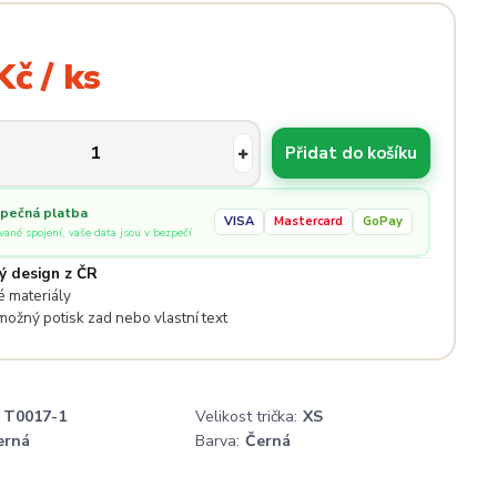
Kč / ks
Přidat do košíku
pečná platba
VISA
Mastercard
GoPay
ované spojení, vaše data jsou v bezpečí
ý design z ČR
 materiály
 možný potisk zad nebo vlastní text
T0017-1
Velikost trička:
XS
erná
Barva:
Černá