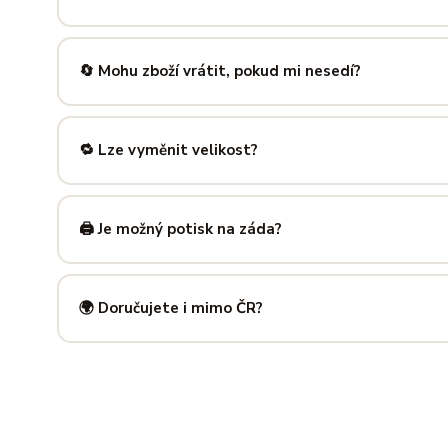
Nabízíme velikosti XS až 5XL, takže si vybere opravdu každ
výše — najdeš tam přesné míry v cm a výběr velikosti bud
🔄 Mohu zboží vrátit, pokud mi nesedí?
Samozřejmě. Máš plných
14 dní na vrácení
bez udání dův
info@ilus.cz
a vše vyřídíme rychle a bez komplikací.
🔁 Lze vyměnit velikost?
Standardně výměnu nenabízíme, ale víme, že se to stane 
info@ilus.cz
. Většinou společně najdeme řešení, které vás
🖨️ Je možný potisk na záda?
Ano! Potisk zad je možný u většiny našich produktů — skvě
kousky. Napiš nám předem na
info@ilus.cz
a domluvíme s
🌍 Doručujete i mimo ČR?
Standardně doručujeme do
České republiky a Slovensk
mnoha dalších zemí doručujeme po předchozí domluvě.