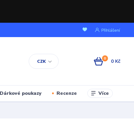
Přihlášení
0
0 Kč
CZK
Více
Dárkové poukazy
Recenze