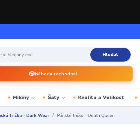
Hledat
🎲
Náhoda rozhodne!
Mikiny
Šaty
Kvalita a Velikost
ská trička - Dark Wear
Pánské tričko - Death Queen