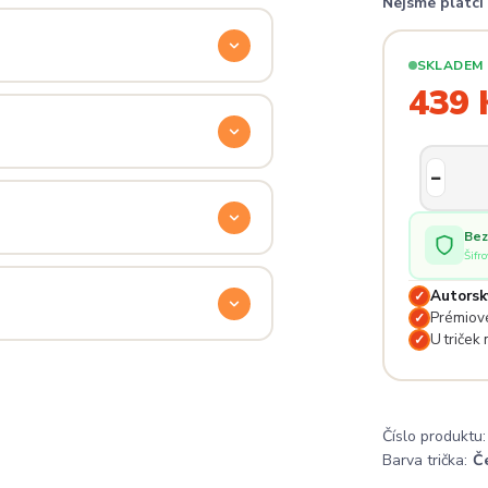
Nejsme plátc
ý. Klikni na
Průvodce velikostmi
e hračka.
SKLADEM
439 
odu. Stačí nás kontaktovat na
— proto se nebojte napsat na
 potěší.
Bez
Šifr
lé pro originální dárky nebo párové
e na detailech.
Autorsk
✓
Prémiové
✓
U triček
✓
a
. Jsi odjinud? Napiš nám — do
Číslo produktu:
Barva trička:
Č