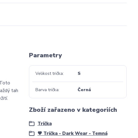
Parametry
Velikost trička
S
 Toto
Barva trička
Černá
každý tah
žití.
Liška
Zboží zařazeno v kategoriích
Trička
🖤 Trička - Dark Wear - Temná