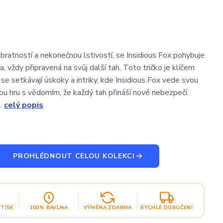
bratností a nekonečnou lstivostí, se Insidious Fox pohybuje
a, vždy připravená na svůj další tah. Toto tričko je klíčem
se setkávají úskoky a intriky, kde Insidious Fox vede svou
ou hru s vědomím, že každý tah přináší nové nebezpečí.
..
celý popis
PROHLÉDNOUT CELOU KOLEKCI
OTISK
100% BAVLNA
VÝMĚNA ZDARMA
RYCHLÉ DORUČENÍ