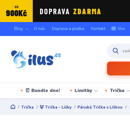
OD
DOPRAVA
ZDARMA
900Kč
Blog
O nás
Doprava a platba
Kontakt
Více
⏰ Bundle dne!
Limitky
Trička
Trička
🦊 Trička - Lišky
Pánská Trička s Liškou