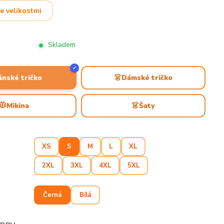
e velikostmi
Skladem
✓
👗
ánské tričko
Dámské tričko
🧥
👗
Mikina
Šaty
XS
S
M
L
XL
2XL
3XL
4XL
5XL
Černá
Bílá