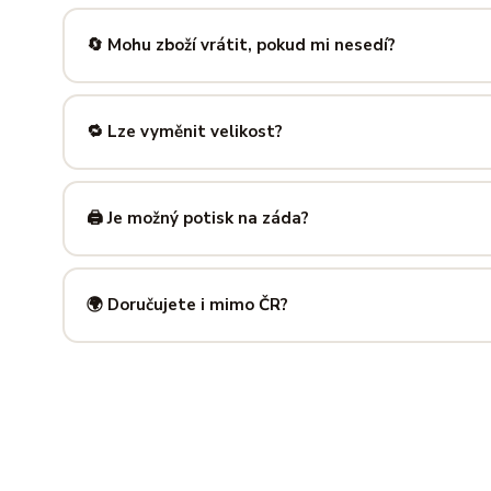
Nabízíme velikosti XS až 5XL, takže si vybere opravdu každ
výše — najdeš tam přesné míry v cm a výběr velikosti bud
🔄 Mohu zboží vrátit, pokud mi nesedí?
Samozřejmě. Máš plných
14 dní na vrácení
bez udání dův
info@ilus.cz
a vše vyřídíme rychle a bez komplikací.
🔁 Lze vyměnit velikost?
Standardně výměnu nenabízíme, ale víme, že se to stane 
info@ilus.cz
. Většinou společně najdeme řešení, které vás
🖨️ Je možný potisk na záda?
Ano! Potisk zad je možný u většiny našich produktů — skvě
kousky. Napiš nám předem na
info@ilus.cz
a domluvíme s
🌍 Doručujete i mimo ČR?
Standardně doručujeme do
České republiky a Slovensk
mnoha dalších zemí doručujeme po předchozí domluvě.