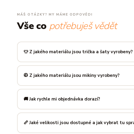
MÁŠ OTÁZKY? MY MÁME ODPOVĚDI
Vše co
potřebuješ vědět
👕 Z jakého materiálu jsou trička a šaty vyrobeny?
Používáme prémiovou 100% bavlnu — měkkou na dotek, pr
zachová tvar i barvu i po desítkách praní. Kvalita, kterou p
🧥 Z jakého materiálu jsou mikiny vyrobeny?
Mikiny šijeme ze směsi
80 % bavlny a 20 % polyesteru
— 
prodyšná kombinace, která si dlouho drží tvar i po opakov
🚚 Jak rychle mi objednávka dorazí?
Mimo sezónu balíme a odesíláme do 3 pracovních dní. Do
poštu trvá obvykle 1–3 pracovní dny — zboží tak můžeš mít
📏 Jaké velikosti jsou dostupné a jak vybrat tu sp