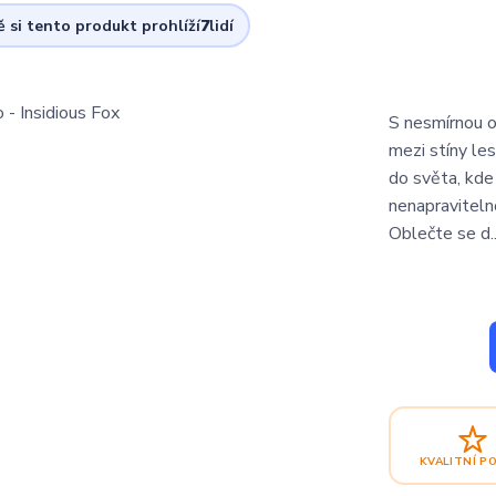
ě si tento produkt prohlíží
7
lidí
S nesmírnou o
mezi stíny les
do světa, kde 
nenapraviteln
Oblečte se d.
KVALITNÍ P