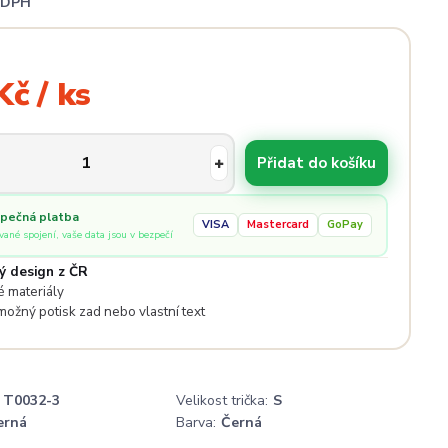
i DPH
Kč / ks
Přidat do košíku
pečná platba
VISA
Mastercard
GoPay
ované spojení, vaše data jsou v bezpečí
ý design z ČR
 materiály
 možný potisk zad nebo vlastní text
T0032-3
Velikost trička:
S
erná
Barva:
Černá