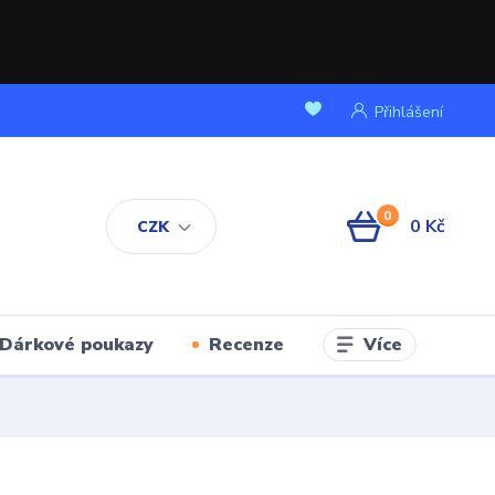
Přihlášení
0
0 Kč
CZK
Více
Dárkové poukazy
Recenze