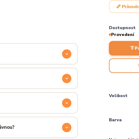
📏 Průvodc
Dostupnost
Provedení
👔
P
odyšnou a odolnou. Produkt si
ocítíš hned při prvním oblečení.
příjemně hřejivá, pevná a zároveň
Velikost
aném praní.
ručení přes PPL, GLS nebo Českou
Barva
 u sebe už za pár dní.
rávnou?