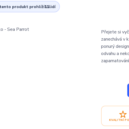
 tento produkt prohlíží
11
lidí
Přejete si vy
zanechává v k
ponurý design
odvahu a nek
zapamatování 
KVALITNÍ P