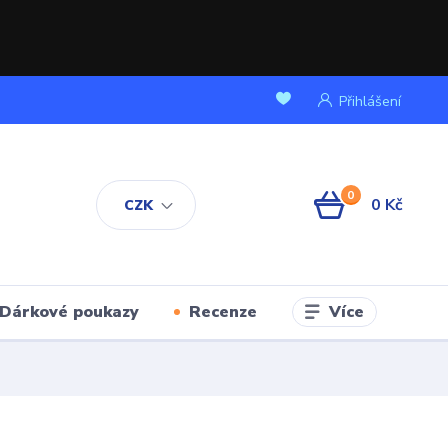
Přihlášení
0
0 Kč
CZK
Více
Dárkové poukazy
Recenze