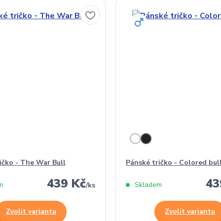
ičko - The War Bull
Pánské tričko - Colored bul
439 Kč
43
m
Skladem
/
ks
Zvolit variantu
Zvolit variantu