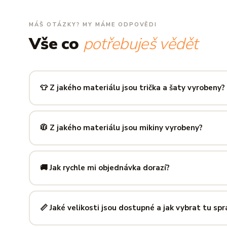
MÁŠ OTÁZKY? MY MÁME ODPOVĚDI
Vše co
potřebuješ vědět
👕 Z jakého materiálu jsou trička a šaty vyrobeny?
Používáme prémiovou 100% bavlnu — měkkou na dotek, pr
zachová tvar i barvu i po desítkách praní. Kvalita, kterou p
🧥 Z jakého materiálu jsou mikiny vyrobeny?
Mikiny šijeme ze směsi
80 % bavlny a 20 % polyesteru
— 
prodyšná kombinace, která si dlouho drží tvar i po opakov
🚚 Jak rychle mi objednávka dorazí?
Mimo sezónu balíme a odesíláme do 3 pracovních dní. Do
poštu trvá obvykle 1–3 pracovní dny — zboží tak můžeš mít
📏 Jaké velikosti jsou dostupné a jak vybrat tu sp