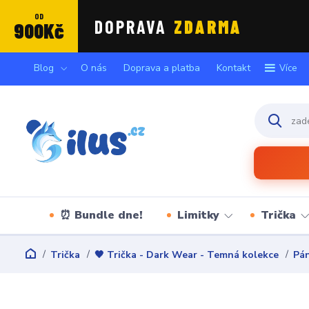
OD
DOPRAVA
ZDARMA
900Kč
Blog
O nás
Doprava a platba
Kontakt
Více
⏰ Bundle dne!
Limitky
Trička
Trička
🖤 Trička - Dark Wear - Temná kolekce
Pán