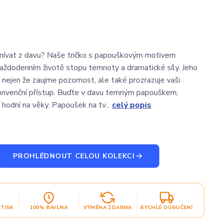
čnívat z davu? Naše tričko s papouškovým motivem
aždodenním životě stopu temnoty a dramatické síly. Jeho
 nejen že zaujme pozornost, ale také prozrazuje vaši
onvenční přístup. Buďte v davu temným papouškem,
hodní na věky. Papoušek na tv...
celý popis
PROHLÉDNOUT CELOU KOLEKCI
OTISK
100% BAVLNA
VÝMĚNA ZDARMA
RYCHLÉ DORUČENÍ