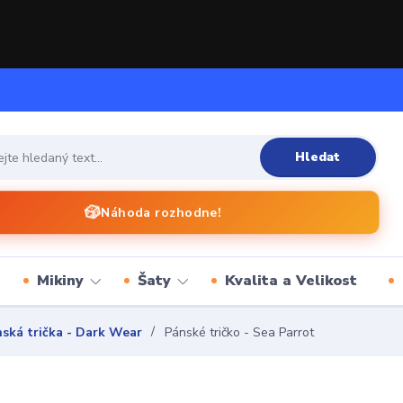
Hledat
🎲
Náhoda rozhodne!
Mikiny
Šaty
Kvalita a Velikost
ská trička - Dark Wear
Pánské tričko - Sea Parrot