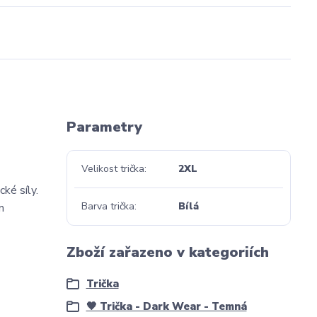
Parametry
Velikost trička
2XL
ké síly.
Barva trička
Bílá
m
Zboží zařazeno v kategoriích
Trička
🖤 Trička - Dark Wear - Temná