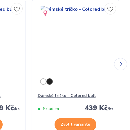
l
Dámské tričko - Colored bull
9 Kč
439 Kč
Skladem
/
ks
/
ks
Zvolit variantu