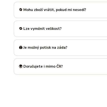
Nabízíme velikosti XS až 5XL, takže si vybere opravdu každ
výše — najdeš tam přesné míry v cm a výběr velikosti bud
🔄 Mohu zboží vrátit, pokud mi nesedí?
Samozřejmě. Máš plných
14 dní na vrácení
bez udání dův
info@ilus.cz
a vše vyřídíme rychle a bez komplikací.
🔁 Lze vyměnit velikost?
Standardně výměnu nenabízíme, ale víme, že se to stane 
info@ilus.cz
. Většinou společně najdeme řešení, které vás
🖨️ Je možný potisk na záda?
Ano! Potisk zad je možný u většiny našich produktů — skvě
kousky. Napiš nám předem na
info@ilus.cz
a domluvíme s
🌍 Doručujete i mimo ČR?
Standardně doručujeme do
České republiky a Slovensk
mnoha dalších zemí doručujeme po předchozí domluvě.