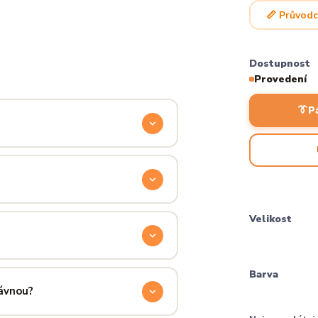
📏 Průvodc
Dostupnost
Provedení
👔
P
odyšnou a odolnou. Produkt si
ocítíš hned při prvním oblečení.
příjemně hřejivá, pevná a zároveň
Velikost
aném praní.
ručení přes PPL, GLS nebo Českou
Barva
 u sebe už za pár dní.
rávnou?