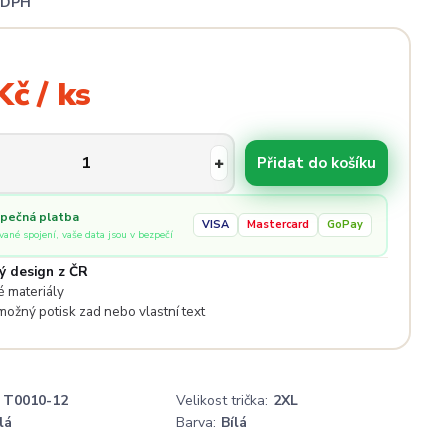
i DPH
Kč / ks
Přidat do košíku
pečná platba
VISA
Mastercard
GoPay
ované spojení, vaše data jsou v bezpečí
ý design z ČR
 materiály
 možný potisk zad nebo vlastní text
T0010-12
Velikost trička:
2XL
lá
Barva:
Bílá