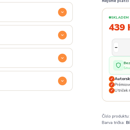
Nejsme plátc
ý. Klikni na
Průvodce velikostmi
e hračka.
SKLADEM
439 
odu. Stačí nás kontaktovat na
— proto se nebojte napsat na
 potěší.
Bez
Šifr
lé pro originální dárky nebo párové
e na detailech.
Autorsk
✓
Prémiové
✓
U triček
✓
a
. Jsi odjinud? Napiš nám — do
Číslo produktu:
Barva trička:
Bí