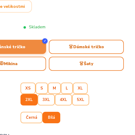
e velikostmi
Skladem
✓
👗
ánské tričko
Dámské tričko
🧥
👗
Mikina
Šaty
XS
S
M
L
XL
2XL
3XL
4XL
5XL
Černá
Bílá