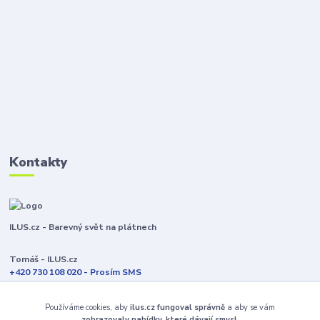
Kontakty
ILUS.cz - Barevný svět na plátnech
Tomáš - ILUS.cz
+420 730 108 020 - Prosím SMS
Jsme většinu času ve výrobě
Používáme cookies, aby
ilus.cz fungoval správně
a aby se vám
info@ilus.cz
zobrazovaly nabídky, které dávají smysl.