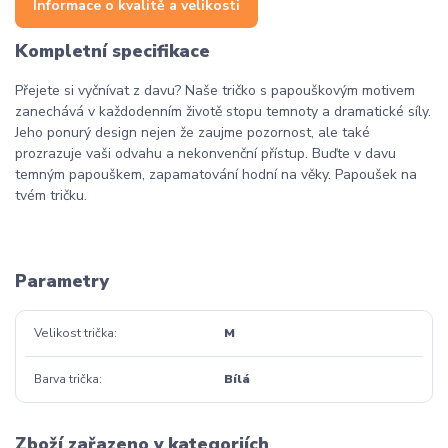
Informace o kvalitě a velikosti
Kompletní specifikace
Přejete si vyčnívat z davu? Naše tričko s papouškovým motivem
zanechává v každodenním životě stopu temnoty a dramatické síly.
Jeho ponurý design nejen že zaujme pozornost, ale také
prozrazuje vaši odvahu a nekonvenční přístup. Buďte v davu
temným papouškem, zapamatování hodní na věky. Papoušek na
tvém tričku.
Parametry
Velikost trička
M
Barva trička
Bílá
Zboží zařazeno v kategoriích