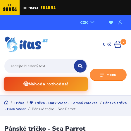
OD
DOPRAVA
ZDARMA
900Kč
CZK
0
0 Kč
Menu
🎲
Náhoda rozhodne!
Trička
🖤 Trička - Dark Wear - Temná kolekce
Pánská trička
- Dark Wear
Pánské tričko - Sea Parrot
Pánské tričko - Sea Parrot