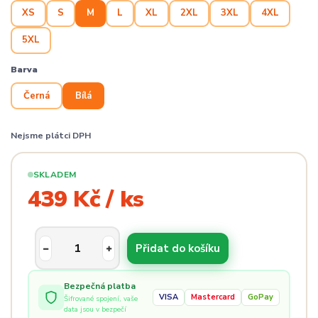
XS
S
M
L
XL
2XL
3XL
4XL
5XL
Barva
Černá
Bílá
Nejsme plátci DPH
SKLADEM
439 Kč / ks
Přidat do košíku
Bezpečná platba
VISA
Mastercard
GoPay
Šifrované spojení, vaše
data jsou v bezpečí