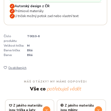
Autorský design z ČR
✓
Prémiové materiály
✓
U triček možný potisk zad nebo vlastní text
✓
Číslo
T0010-6
produktu:
Velikost trička:
M
Barva trička:
Bílá
Barva:
Bílá
Do oblíbených
MÁŠ OTÁZKY? MY MÁME ODPOVĚDI
Vše co
potřebuješ vědět
👕 Z jakého materiálu
🧥 Z jakého materiálu
jsou trička a šaty
jsou mikiny