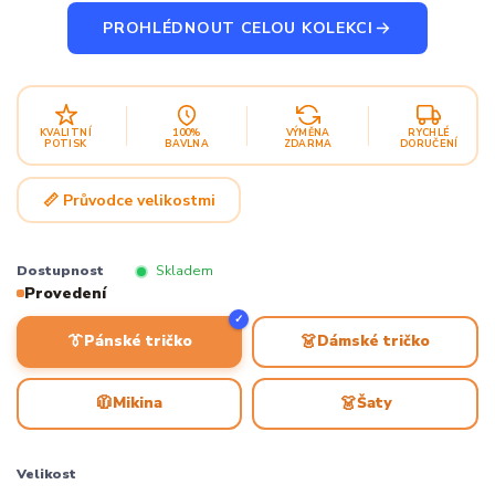
PROHLÉDNOUT CELOU KOLEKCI
KVALITNÍ
100%
VÝMĚNA
RYCHLÉ
POTISK
BAVLNA
ZDARMA
DORUČENÍ
📏 Průvodce velikostmi
Dostupnost
Skladem
Provedení
✓
👔
👗
Pánské tričko
Dámské tričko
🧥
👗
Mikina
Šaty
Velikost