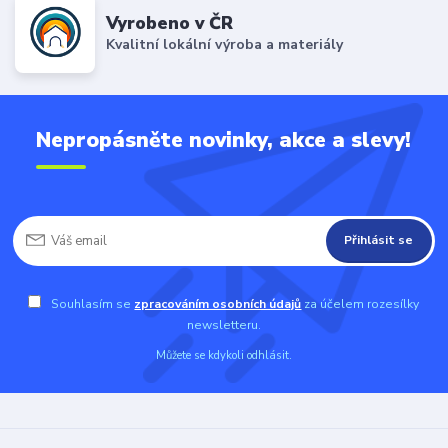
Vyrobeno v ČR
Kvalitní lokální výroba a materiály
Nepropásněte novinky, akce a slevy!
Přihlásit se
Souhlasím se
zpracováním osobních údajů
za účelem rozesílky
newsletteru.
Můžete se kdykoli odhlásit.