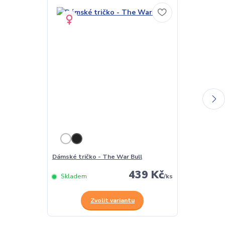
Dámské tričko - The War Bull
Pánské tričko
439 Kč
Skladem
/
ks
Skladem
Zvolit variantu
Z