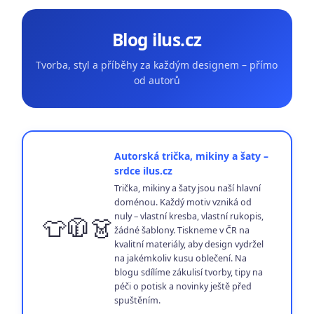
Blog ilus.cz
Tvorba, styl a příběhy za každým designem – přímo
od autorů
Autorská trička, mikiny a šaty –
srdce ilus.cz
Trička, mikiny a šaty jsou naší hlavní
doménou. Každý motiv vzniká od
nuly – vlastní kresba, vlastní rukopis,
👕🧥👗
žádné šablony. Tiskneme v ČR na
kvalitní materiály, aby design vydržel
na jakémkoliv kusu oblečení. Na
blogu sdílíme zákulisí tvorby, tipy na
péči o potisk a novinky ještě před
spuštěním.