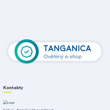
Kontakty
ILUS.cz - Barevný svět na plátnech