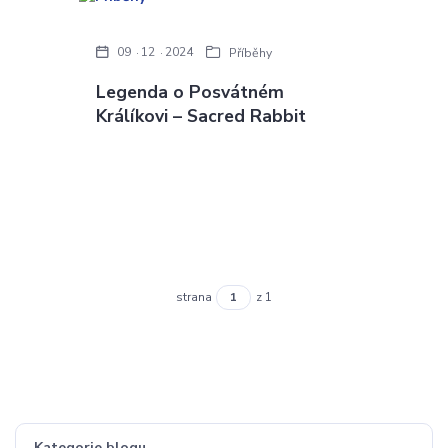
09
12
2024
Příběhy
Legenda o Posvátném
Králíkovi – Sacred Rabbit
strana
z 1
Kategorie blogu