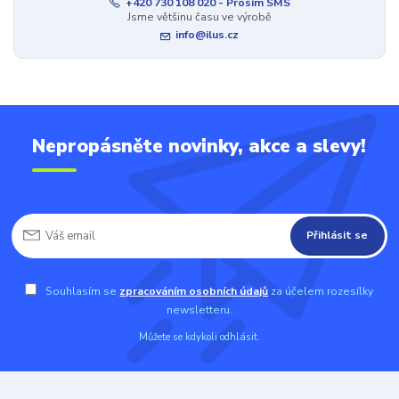
+420 730 108 020 - Prosím SMS
Jsme většinu času ve výrobě
info@ilus.cz
Nepropásněte novinky, akce a slevy!
Přihlásit se
Souhlasím se
zpracováním osobních údajů
za účelem rozesílky
newsletteru.
Můžete se kdykoli odhlásit.