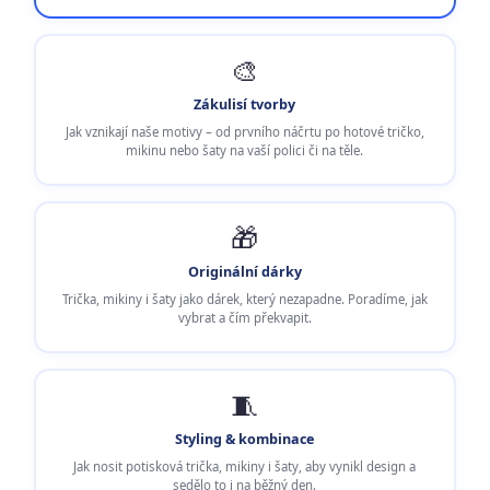
🎨
Zákulisí tvorby
Jak vznikají naše motivy – od prvního náčrtu po hotové tričko,
mikinu nebo šaty na vaší polici či na těle.
🎁
Originální dárky
Trička, mikiny i šaty jako dárek, který nezapadne. Poradíme, jak
vybrat a čím překvapit.
🧵
Styling & kombinace
Jak nosit potisková trička, mikiny i šaty, aby vynikl design a
sedělo to i na běžný den.