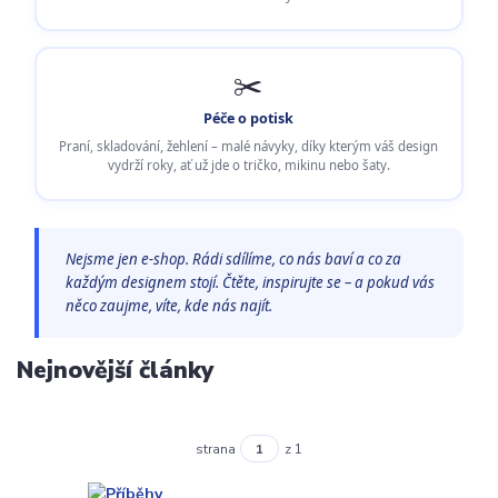
✂️
Péče o potisk
Praní, skladování, žehlení – malé návyky, díky kterým váš design
vydrží roky, ať už jde o tričko, mikinu nebo šaty.
Nejsme jen e-shop. Rádi sdílíme, co nás baví a co za
každým designem stojí. Čtěte, inspirujte se – a pokud vás
něco zaujme, víte, kde nás najít.
Nejnovější články
strana
z 1