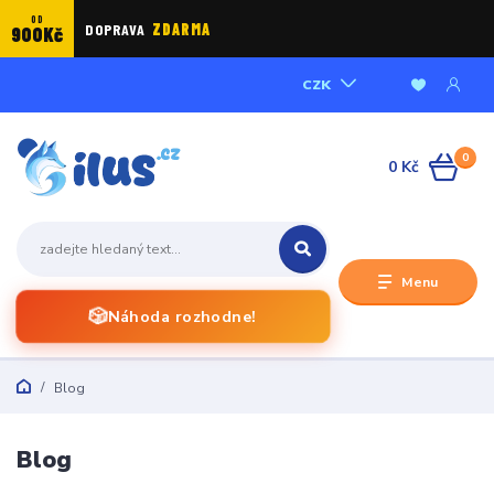
OD
DOPRAVA
ZDARMA
900Kč
CZK
0
0 Kč
Menu
🎲
Náhoda rozhodne!
Blog
Blog