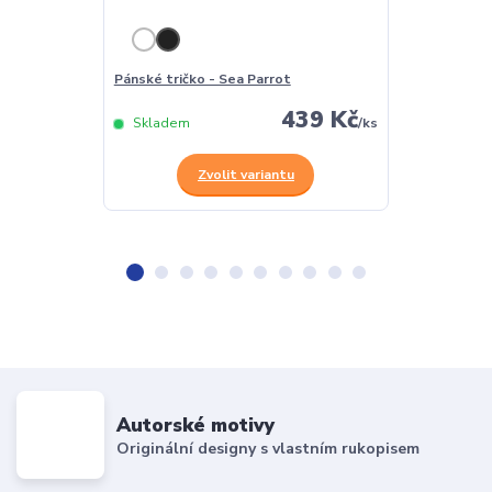
Pánské tričko - Sea Parrot
Dámské tričko
439 Kč
Skladem
/
ks
Skladem
Zvolit variantu
Z
Autorské motivy
Originální designy s vlastním rukopisem