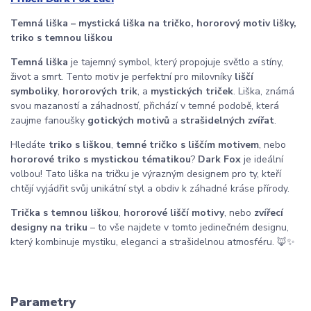
Temná liška – mystická liška na tričko, hororový motiv lišky,
triko s temnou liškou
Temná liška
je tajemný symbol, který propojuje světlo a stíny,
život a smrt. Tento motiv je perfektní pro milovníky
liščí
symboliky
,
hororových trik
, a
mystických triček
. Liška, známá
svou mazaností a záhadností, přichází v temné podobě, která
zaujme fanoušky
gotických motivů
a
strašidelných zvířat
.
Hledáte
triko s liškou
,
temné tričko s liščím motivem
, nebo
hororové triko s mystickou tématikou
?
Dark Fox
je ideální
volbou! Tato liška na tričku je výrazným designem pro ty, kteří
chtějí vyjádřit svůj unikátní styl a obdiv k záhadné kráse přírody.
Trička s temnou liškou
,
hororové liščí motivy
, nebo
zvířecí
designy na triku
– to vše najdete v tomto jedinečném designu,
který kombinuje mystiku, eleganci a strašidelnou atmosféru. 🦊✨
Parametry