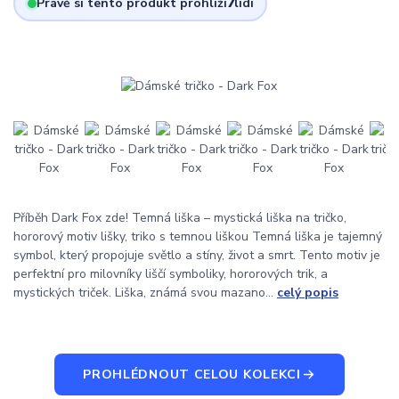
Právě si tento produkt prohlíží
7
lidí
Příběh Dark Fox zde! Temná liška – mystická liška na tričko,
hororový motiv lišky, triko s temnou liškou Temná liška je tajemný
symbol, který propojuje světlo a stíny, život a smrt. Tento motiv je
perfektní pro milovníky liščí symboliky, hororových trik, a
mystických triček. Liška, známá svou mazano...
celý popis
PROHLÉDNOUT CELOU KOLEKCI