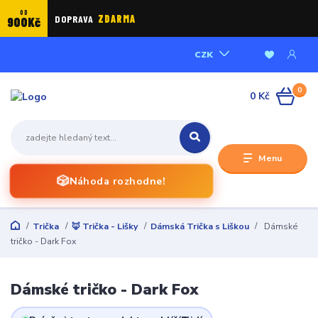
OD
DOPRAVA
ZDARMA
900Kč
CZK
0
0 Kč
Menu
🎲
Náhoda rozhodne!
Trička
🦊 Trička - Lišky
Dámská Trička s Liškou
Dámské
tričko - Dark Fox
Dámské tričko - Dark Fox