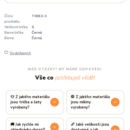
Číslo
T0013-3
produktu:
Velikost trička:
S
Barva trička:
Černá
Barva:
Černá
Do oblíbených
MÁŠ OTÁZKY? MY MÁME ODPOVĚDI
Vše co
potřebuješ vědět
👕 Z jakého materiálu
🧥 Z jakého materiálu
jsou trička a šaty
jsou mikiny
vyrobeny?
vyrobeny?
Používáme prémiovou 100%
Mikiny šijeme ze směsi
80 %
bavlnu — měkkou na dotek,
bavlny a 20 % polyesteru
—
🚚 Jak rychle mi
📏 Jaké velikosti jsou
prodyšnou a odolnou.
příjemně hřejivá, pevná a
objednávka dorazí?
dostupné a jak