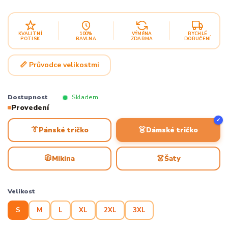
KVALITNÍ
100%
VÝMĚNA
RYCHLÉ
POTISK
BAVLNA
ZDARMA
DORUČENÍ
📏 Průvodce velikostmi
Dostupnost
Skladem
Provedení
✓
👔
👗
Pánské tričko
Dámské tričko
🧥
👗
Mikina
Šaty
Velikost
S
M
L
XL
2XL
3XL