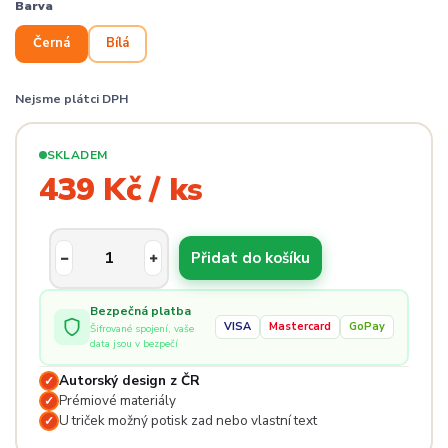
Barva
Černá
Bílá
Nejsme plátci DPH
SKLADEM
439 Kč / ks
Přidat do košíku
Bezpečná platba
VISA
Mastercard
GoPay
Šifrované spojení, vaše
data jsou v bezpečí
Autorský design z ČR
✓
Prémiové materiály
✓
U triček možný potisk zad nebo vlastní text
✓