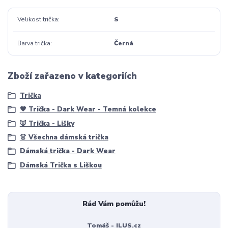
Velikost trička
S
Barva trička
Černá
Zboží zařazeno v kategoriích
Trička
🖤 Trička - Dark Wear - Temná kolekce
🦊 Trička - Lišky
👗 Všechna dámská trička
Dámská trička - Dark Wear
Dámská Trička s Liškou
Rád Vám pomůžu!
Tomáš - ILUS.cz