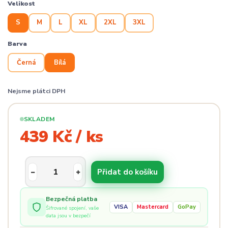
Velikost
S
M
L
XL
2XL
3XL
Barva
Černá
Bílá
Nejsme plátci DPH
SKLADEM
439 Kč / ks
Přidat do košíku
Bezpečná platba
VISA
Mastercard
GoPay
Šifrované spojení, vaše
data jsou v bezpečí