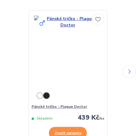
Pánské tričko - Plague Doctor
Dámské tričko
439 Kč
Skladem
/
ks
Skladem
Zvolit variantu
Z