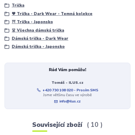
Trička
🖤 Trička - Dark Wear - Temná kolekce
⛩️ Trička - Japonsko
👗 Všechna dámská trička
Dámská trička - Dark Wear
Dámská trička - Japonsko
Rád Vám pomůžu!
Tomáš - ILUS.cz
+420 730 108 020 - Prosím SMS
Jsme většinu času ve výrobě
info@ilus.cz
Související zboží
10