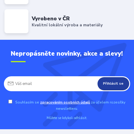
Vyrobeno v ČR
Kvalitní lokální výroba a materiály
Nepropásněte novinky, akce a slevy!
Přihlásit se
Souhlasím se
zpracováním osobních údajů
za účelem rozesílky
newsletteru.
Můžete se kdykoli odhlásit.