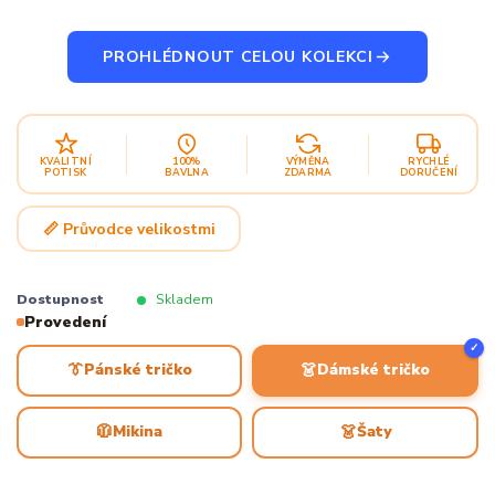
PROHLÉDNOUT CELOU KOLEKCI
KVALITNÍ
100%
VÝMĚNA
RYCHLÉ
POTISK
BAVLNA
ZDARMA
DORUČENÍ
📏 Průvodce velikostmi
Dostupnost
Skladem
Provedení
✓
👔
👗
Pánské tričko
Dámské tričko
🧥
👗
Mikina
Šaty