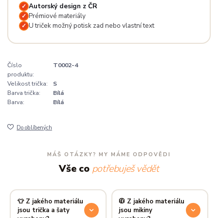
Autorský design z ČR
✓
Prémiové materiály
✓
U triček možný potisk zad nebo vlastní text
✓
Číslo
T0002-4
produktu:
Velikost trička:
S
Barva trička:
Bílá
Barva:
Bílá
Do oblíbených
MÁŠ OTÁZKY? MY MÁME ODPOVĚDI
Vše co
potřebuješ vědět
👕 Z jakého materiálu
🧥 Z jakého materiálu
jsou trička a šaty
jsou mikiny