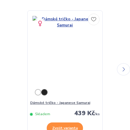
Dámské tričko - Japanese Samurai
Pánské tričko
439 Kč
Skladem
/
ks
Skladem
Zvolit variantu
Z