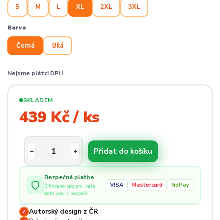
S
M
L
XL
2XL
3XL
Barva
Černá
Bílá
Nejsme plátci DPH
SKLADEM
439 Kč / ks
Přidat do košíku
Bezpečná platba
VISA
Mastercard
GoPay
Šifrované spojení, vaše
data jsou v bezpečí
Autorský design z ČR
✓