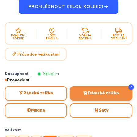
PROHLÉDNOUT CELOU KOLEKCI
KVALITNÍ
100%
VÝMĚNA
RYCHLÉ
POTISK
BAVLNA
ZDARMA
DORUČENÍ
📏 Průvodce velikostmi
Dostupnost
Skladem
Provedení
✓
👔
👗
Pánské tričko
Dámské tričko
🧥
👗
Mikina
Šaty
Velikost