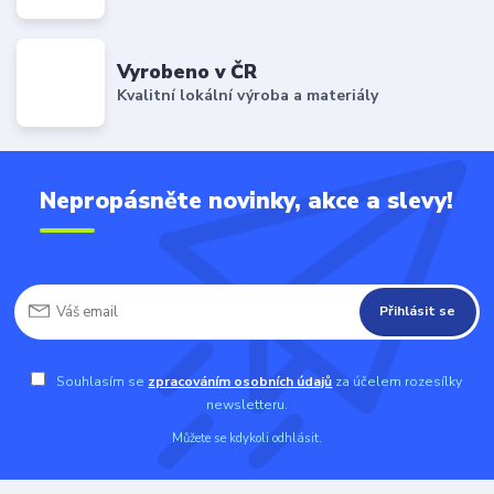
Vyrobeno v ČR
Kvalitní lokální výroba a materiály
Nepropásněte novinky, akce a slevy!
Přihlásit se
Souhlasím se
zpracováním osobních údajů
za účelem rozesílky
newsletteru.
Můžete se kdykoli odhlásit.