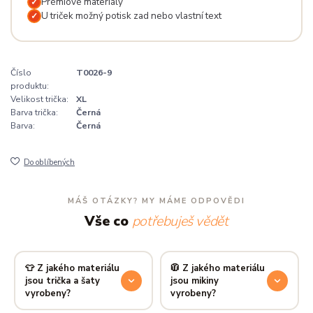
Prémiové materiály
✓
U triček možný potisk zad nebo vlastní text
✓
Číslo
T0026-9
produktu:
Velikost trička:
XL
Barva trička:
Černá
Barva:
Černá
Do oblíbených
MÁŠ OTÁZKY? MY MÁME ODPOVĚDI
Vše co
potřebuješ vědět
👕 Z jakého materiálu
🧥 Z jakého materiálu
jsou trička a šaty
jsou mikiny
vyrobeny?
vyrobeny?