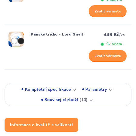
Zvolit variantu
439 Kč
Pánské tričko - Lord Snail
/
ks
Skladem
Zvolit variantu
Kompletní specifikace
Parametry
Související zboží
10
Informace o kvalitě a velikosti