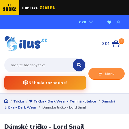
OD
DOPRAVA
ZDARMA
900Kč
CZK
0
0 Kč
Menu
🎲
Náhoda rozhodne!
Trička
🖤 Trička - Dark Wear - Temná kolekce
Dámská
trička - Dark Wear
Dámské tričko - Lord Snail
Dámské tričko - Lord Snail