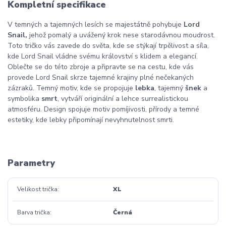
Kompletní specifikace
V temných a tajemných lesích se majestátně pohybuje
Lord
Snail,
jehož pomalý a uvážený krok nese starodávnou moudrost.
Toto tričko vás zavede do světa, kde se stýkají trpělivost a síla,
kde Lord Snail vládne svému království s klidem a elegancí.
Oblečte se do této zbroje a připravte se na cestu, kde vás
provede Lord Snail skrze tajemné krajiny plné nečekaných
zázraků. Temný motiv, kde se propojuje
lebka
, tajemný
šnek
a
symbolika
smrt
, vytváří originální a lehce surrealistickou
atmosféru. Design spojuje motiv pomíjivosti, přírody a temné
estetiky, kde lebky připomínají nevyhnutelnost smrti.
Parametry
Velikost trička
XL
Barva trička
Černá