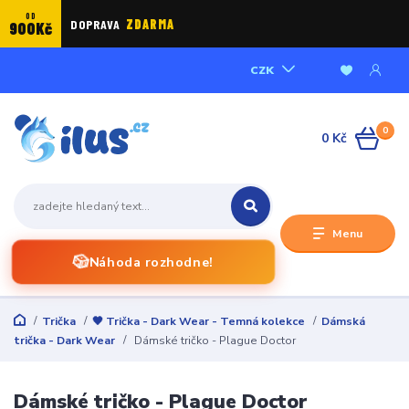
OD
DOPRAVA
ZDARMA
900Kč
CZK
0
0 Kč
Menu
🎲
Náhoda rozhodne!
Trička
🖤 Trička - Dark Wear - Temná kolekce
Dámská
trička - Dark Wear
Dámské tričko - Plague Doctor
Dámské tričko - Plague Doctor