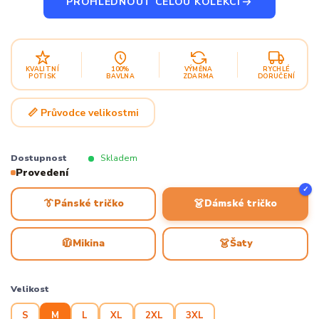
PROHLÉDNOUT CELOU KOLEKCI
KVALITNÍ
100%
VÝMĚNA
RYCHLÉ
POTISK
BAVLNA
ZDARMA
DORUČENÍ
📏 Průvodce velikostmi
Dostupnost
Skladem
Provedení
✓
👔
👗
Pánské tričko
Dámské tričko
🧥
👗
Mikina
Šaty
Velikost
S
M
L
XL
2XL
3XL