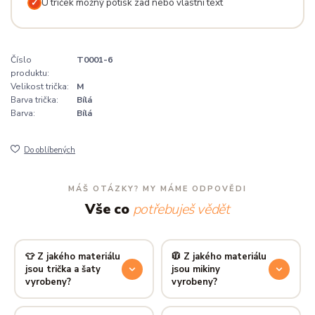
U triček možný potisk zad nebo vlastní text
✓
Číslo
T0001-6
produktu:
Velikost trička:
M
Barva trička:
Bílá
Barva:
Bílá
Do oblíbených
MÁŠ OTÁZKY? MY MÁME ODPOVĚDI
Vše co
potřebuješ vědět
👕 Z jakého materiálu
🧥 Z jakého materiálu
jsou trička a šaty
jsou mikiny
vyrobeny?
vyrobeny?
Používáme prémiovou 100%
Mikiny šijeme ze směsi
80 %