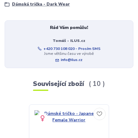
Dámská trička - Dark Wear
Rád Vám pomůžu!
Tomáš - ILUS.cz
+420 730 108 020 - Prosím SMS
Jsme většinu času ve výrobě
info@ilus.cz
Související zboží
10