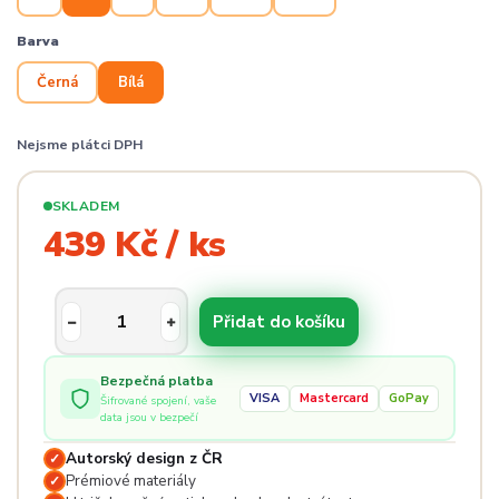
Barva
Černá
Bílá
Nejsme plátci DPH
SKLADEM
439 Kč / ks
Přidat do košíku
Bezpečná platba
VISA
Mastercard
GoPay
Šifrované spojení, vaše
data jsou v bezpečí
Autorský design z ČR
✓
Prémiové materiály
✓