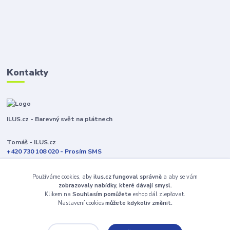
Kontakty
ILUS.cz - Barevný svět na plátnech
Tomáš - ILUS.cz
+420 730 108 020 - Prosím SMS
Jsme většinu času ve výrobě
Používáme cookies, aby
ilus.cz fungoval správně
a aby se vám
info@ilus.cz
zobrazovaly nabídky, které dávají smysl.
Klikem na
Souhlasím pomůžete
eshop dál zlepšovat.
Nastavení cookies
můžete kdykoliv změnit.