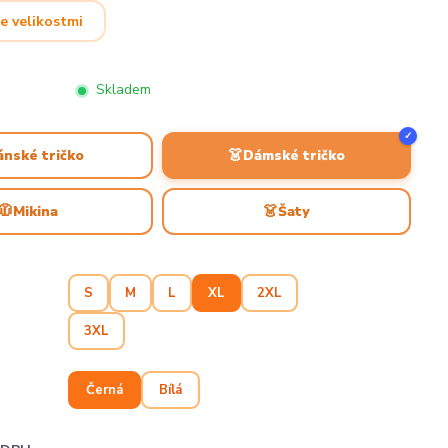
e velikostmi
Skladem
✓
👗
ánské tričko
Dámské tričko
🧥
👗
Mikina
Šaty
S
M
L
XL
2XL
3XL
Černá
Bílá