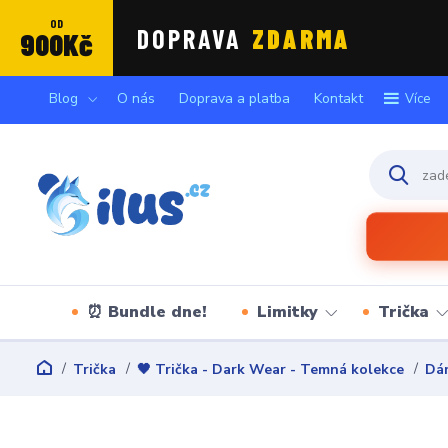
OD
DOPRAVA
ZDARMA
900Kč
Blog
O nás
Doprava a platba
Kontakt
Více
⏰ Bundle dne!
Limitky
Trička
Trička
🖤 Trička - Dark Wear - Temná kolekce
Dám