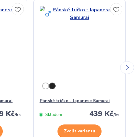
amurai
Pánské tričko - Japanese Samurai
9 Kč
439 Kč
Skladem
/
ks
/
ks
Zvolit variantu