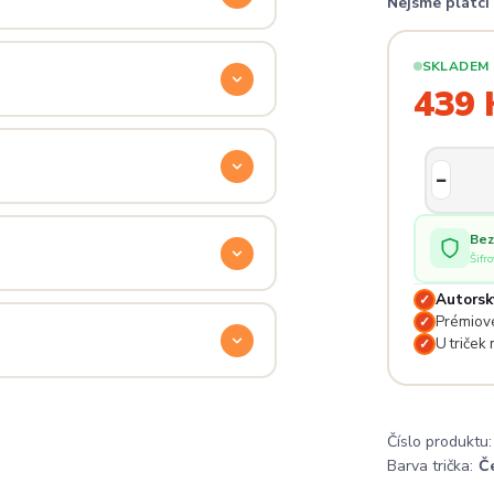
Nejsme plátc
ý. Klikni na
Průvodce velikostmi
e hračka.
SKLADEM
439 
odu. Stačí nás kontaktovat na
— proto se nebojte napsat na
 potěší.
Bez
Šifr
Autorsk
✓
lé pro originální dárky nebo párové
Prémiové
✓
e na detailech.
U triček
✓
a
. Jsi odjinud? Napiš nám — do
Číslo produktu:
Barva trička:
Č