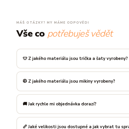
MÁŠ OTÁZKY? MY MÁME ODPOVĚDI
Vše co
potřebuješ vědět
👕 Z jakého materiálu jsou trička a šaty vyrobeny?
Používáme prémiovou 100% bavlnu — měkkou na dotek, pr
zachová tvar i barvu i po desítkách praní. Kvalita, kterou p
🧥 Z jakého materiálu jsou mikiny vyrobeny?
Mikiny šijeme ze směsi
80 % bavlny a 20 % polyesteru
— 
prodyšná kombinace, která si dlouho drží tvar i po opakov
🚚 Jak rychle mi objednávka dorazí?
Mimo sezónu balíme a odesíláme do 3 pracovních dní. Do
poštu trvá obvykle 1–3 pracovní dny — zboží tak můžeš mít
📏 Jaké velikosti jsou dostupné a jak vybrat tu sp