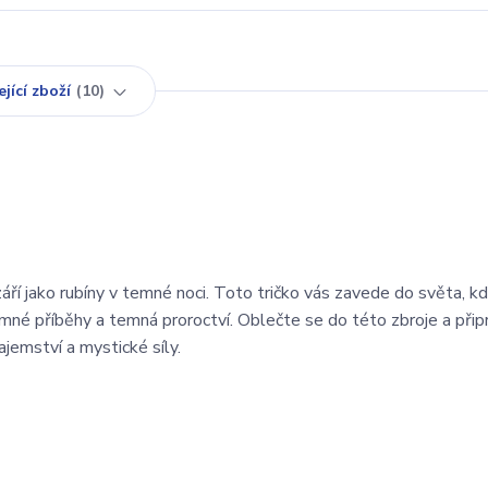
jící zboží
10
áří jako rubíny v temné noci. Toto tričko vás zavede do světa, kd
emné příběhy a temná proroctví. Oblečte se do této zbroje a přip
jemství a mystické síly.