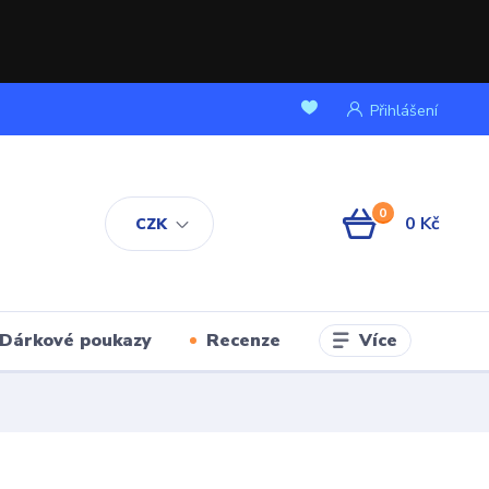
Přihlášení
0
0 Kč
CZK
Více
Dárkové poukazy
Recenze