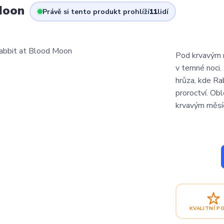
Moon
Právě si tento produkt prohlíží
11
lidí
Pod krvavým m
v temné noci.
hrůza, kde Ra
proroctví. Ob
krvavým měsíc
KVALITNÍ P