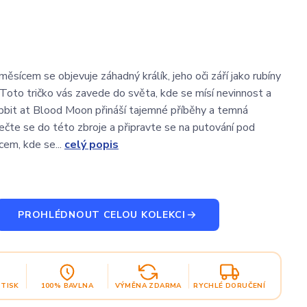
ěsícem se objevuje záhadný králík, jeho oči září jako rubíny
 Toto tričko vás zavede do světa, kde se mísí nevinnost a
bbit at Blood Moon přináší tajemné příběhy a temná
lečte se do této zbroje a připravte se na putování pod
em, kde se...
celý popis
PROHLÉDNOUT CELOU KOLEKCI
OTISK
100% BAVLNA
VÝMĚNA ZDARMA
RYCHLÉ DORUČENÍ