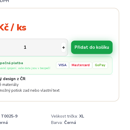
i DPH
Kč / ks
Přidat do košíku
pečná platba
VISA
Mastercard
GoPay
ované spojení, vaše data jsou v bezpečí
ý design z ČR
 materiály
 možný potisk zad nebo vlastní text
T0025-9
Velikost trička:
XL
erná
Barva:
Černá