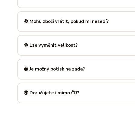
Nabízíme velikosti XS až 5XL, takže si vybere opravdu každ
výše — najdeš tam přesné míry v cm a výběr velikosti bud
🔄 Mohu zboží vrátit, pokud mi nesedí?
Samozřejmě. Máš plných
14 dní na vrácení
bez udání dův
info@ilus.cz
a vše vyřídíme rychle a bez komplikací.
🔁 Lze vyměnit velikost?
Standardně výměnu nenabízíme, ale víme, že se to stane 
info@ilus.cz
. Většinou společně najdeme řešení, které vás
🖨️ Je možný potisk na záda?
Ano! Potisk zad je možný u většiny našich produktů — skvě
kousky. Napiš nám předem na
info@ilus.cz
a domluvíme s
🌍 Doručujete i mimo ČR?
Standardně doručujeme do
České republiky a Slovensk
mnoha dalších zemí doručujeme po předchozí domluvě.