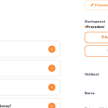
📏 Průvodc
Dostupnost
Provedení
👔
P
odyšnou a odolnou. Produkt si
ocítíš hned při prvním oblečení.
Velikost
příjemně hřejivá, pevná a zároveň
aném praní.
Barva
ručení přes PPL, GLS nebo Českou
 u sebe už za pár dní.
rávnou?