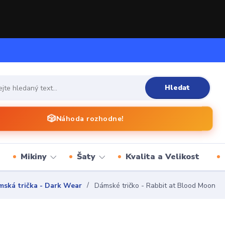
Hledat
🎲
Náhoda rozhodne!
Mikiny
Šaty
Kvalita a Velikost
ská trička - Dark Wear
Dámské tričko - Rabbit at Blood Moon