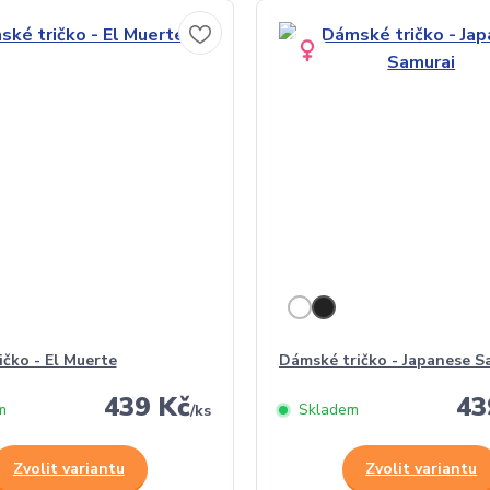
ičko - El Muerte
Dámské tričko - Japanese S
439 Kč
43
m
Skladem
/
ks
Zvolit variantu
Zvolit variantu