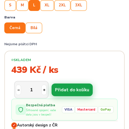
S
M
L
XL
2XL
3XL
Barva
Černá
Bílá
Nejsme plátci DPH
SKLADEM
439 Kč / ks
Přidat do košíku
Bezpečná platba
VISA
Mastercard
GoPay
Šifrované spojení, vaše
data jsou v bezpečí
Autorský design z ČR
✓