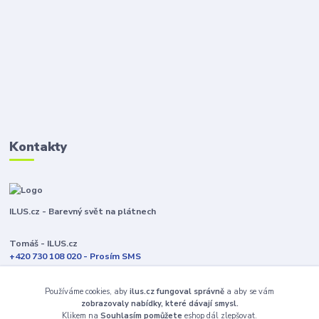
Kontakty
ILUS.cz - Barevný svět na plátnech
Tomáš - ILUS.cz
+420 730 108 020 - Prosím SMS
Jsme většinu času ve výrobě
Používáme cookies, aby
ilus.cz fungoval správně
a aby se vám
info@ilus.cz
zobrazovaly nabídky, které dávají smysl.
Klikem na
Souhlasím pomůžete
eshop dál zlepšovat.