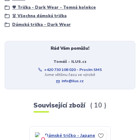
🖤 Trička - Dark Wear - Temná kolekce
👗 Všechna dámská trička
Dámská trička - Dark Wear
Rád Vám pomůžu!
Tomáš - ILUS.cz
+420 730 108 020 - Prosím SMS
Jsme většinu času ve výrobě
info@ilus.cz
Související zboží
10