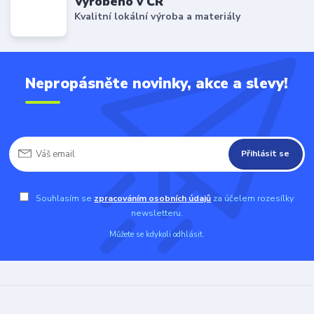
Vyrobeno v ČR
Kvalitní lokální výroba a materiály
Nepropásněte novinky, akce a slevy!
Přihlásit se
Souhlasím se
zpracováním osobních údajů
za účelem rozesílky
newsletteru.
Můžete se kdykoli odhlásit.