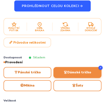
PROHLÉDNOUT CELOU KOLEKCI
KVALITNÍ
100%
VÝMĚNA
RYCHLÉ
POTISK
BAVLNA
ZDARMA
DORUČENÍ
📏 Průvodce velikostmi
Dostupnost
Skladem
Provedení
✓
👔
👗
Pánské tričko
Dámské tričko
🧥
👗
Mikina
Šaty
Velikost