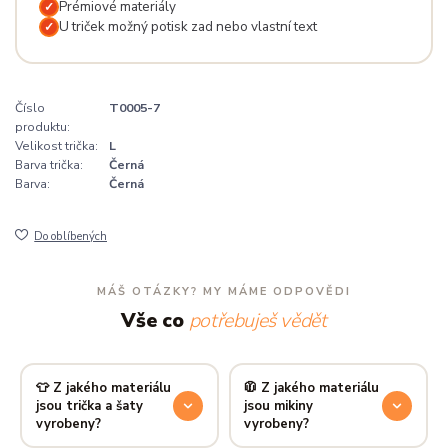
Prémiové materiály
✓
U triček možný potisk zad nebo vlastní text
✓
Číslo
T0005-7
produktu:
Velikost trička:
L
Barva trička:
Černá
Barva:
Černá
Do oblíbených
MÁŠ OTÁZKY? MY MÁME ODPOVĚDI
Vše co
potřebuješ vědět
👕 Z jakého materiálu
🧥 Z jakého materiálu
jsou trička a šaty
jsou mikiny
vyrobeny?
vyrobeny?