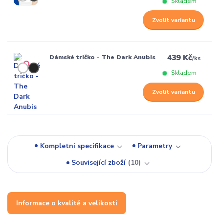
Skladem
Zvolit variantu
439 Kč
Dámské tričko - The Dark Anubis
/
ks
Skladem
Zvolit variantu
Kompletní specifikace
Parametry
Související zboží
10
Informace o kvalitě a velikosti