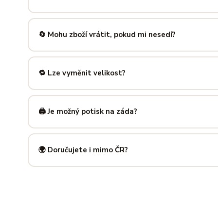
Nabízíme velikosti XS až 5XL, takže si vybere opravdu každ
výše — najdeš tam přesné míry v cm a výběr velikosti bud
🔄 Mohu zboží vrátit, pokud mi nesedí?
Samozřejmě. Máš plných
14 dní na vrácení
bez udání dův
info@ilus.cz
a vše vyřídíme rychle a bez komplikací.
🔁 Lze vyměnit velikost?
Standardně výměnu nenabízíme, ale víme, že se to stane 
info@ilus.cz
. Většinou společně najdeme řešení, které vás
🖨️ Je možný potisk na záda?
Ano! Potisk zad je možný u většiny našich produktů — skvě
kousky. Napiš nám předem na
info@ilus.cz
a domluvíme s
🌍 Doručujete i mimo ČR?
Standardně doručujeme do
České republiky a Slovensk
mnoha dalších zemí doručujeme po předchozí domluvě.