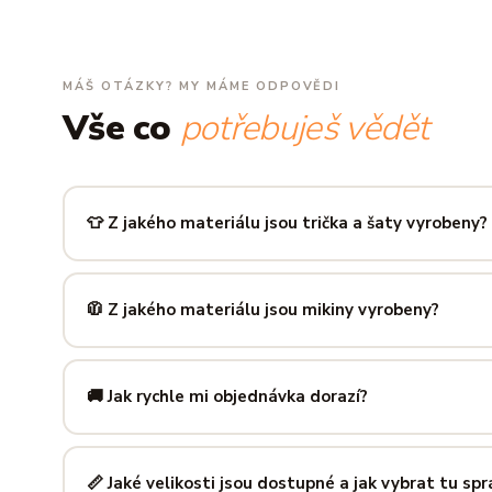
MÁŠ OTÁZKY? MY MÁME ODPOVĚDI
Vše co
potřebuješ vědět
👕 Z jakého materiálu jsou trička a šaty vyrobeny?
Používáme prémiovou 100% bavlnu — měkkou na dotek, pr
zachová tvar i barvu i po desítkách praní. Kvalita, kterou p
🧥 Z jakého materiálu jsou mikiny vyrobeny?
Mikiny šijeme ze směsi
80 % bavlny a 20 % polyesteru
— 
prodyšná kombinace, která si dlouho drží tvar i po opakov
🚚 Jak rychle mi objednávka dorazí?
Mimo sezónu balíme a odesíláme do 3 pracovních dní. Do
poštu trvá obvykle 1–3 pracovní dny — zboží tak můžeš mít
📏 Jaké velikosti jsou dostupné a jak vybrat tu sp