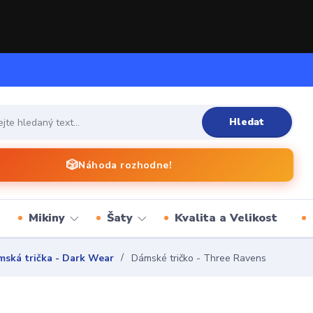
Hledat
🎲
Náhoda rozhodne!
Mikiny
Šaty
Kvalita a Velikost
ská trička - Dark Wear
Dámské tričko - Three Ravens