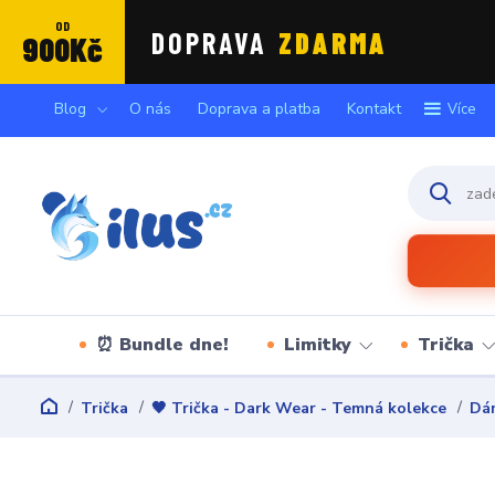
OD
DOPRAVA
ZDARMA
900Kč
Blog
O nás
Doprava a platba
Kontakt
Více
⏰ Bundle dne!
Limitky
Trička
Trička
🖤 Trička - Dark Wear - Temná kolekce
Dám