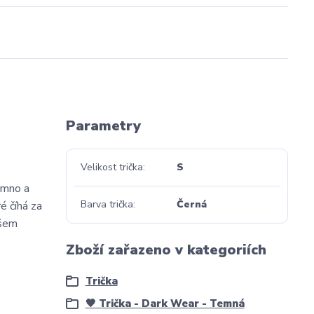
Parametry
Velikost trička
S
jemno a
Barva trička
Černá
é číhá za
ašem
Zboží zařazeno v kategoriích
Trička
🖤 Trička - Dark Wear - Temná