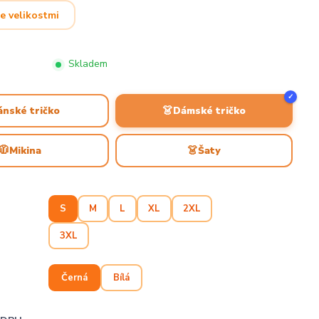
e velikostmi
Skladem
✓
👗
ánské tričko
Dámské tričko
🧥
👗
Mikina
Šaty
S
M
L
XL
2XL
3XL
Černá
Bílá