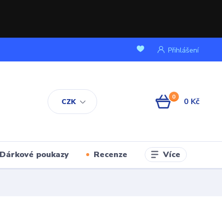
Přihlášení
0
0 Kč
CZK
Více
Dárkové poukazy
Recenze