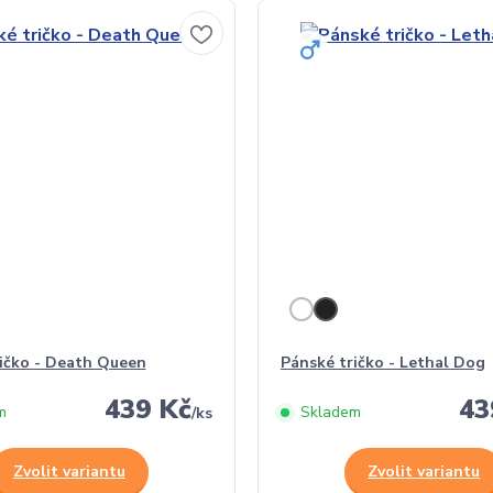
ičko - Death Queen
Pánské tričko - Lethal Dog
439 Kč
43
m
Skladem
/
ks
Zvolit variantu
Zvolit variantu