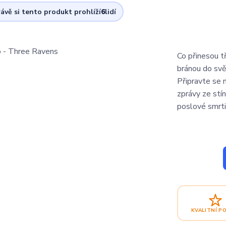
ávě si tento produkt prohlíží
6
lidí
Co přinesou tř
bránou do svě
Připravte se 
zprávy ze stín
poslové smrti
KVALITNÍ P