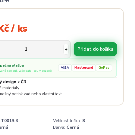
i DPH
Kč / ks
Přidat do košíku
pečná platba
VISA
Mastercard
GoPay
ované spojení, vaše data jsou v bezpečí
ý design z ČR
 materiály
 možný potisk zad nebo vlastní text
T0019-3
Velikost trička:
S
erná
Barva:
Černá