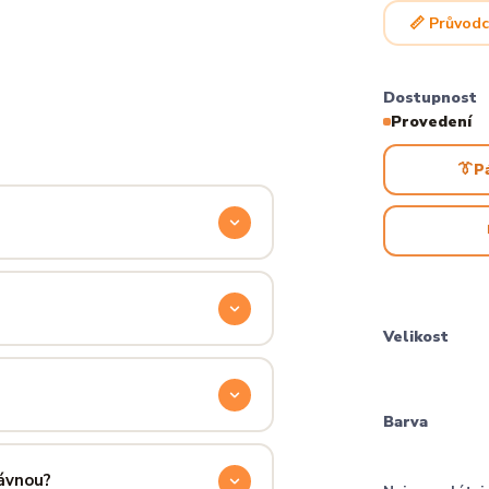
📏 Průvodc
Dostupnost
Provedení
👔
P
odyšnou a odolnou. Produkt si
ocítíš hned při prvním oblečení.
Velikost
příjemně hřejivá, pevná a zároveň
aném praní.
Barva
ručení přes PPL, GLS nebo Českou
 u sebe už za pár dní.
rávnou?