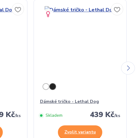
Dámské tričko - Lethal Dog
9 Kč
439 Kč
Skladem
/
ks
/
ks
Zvolit variantu