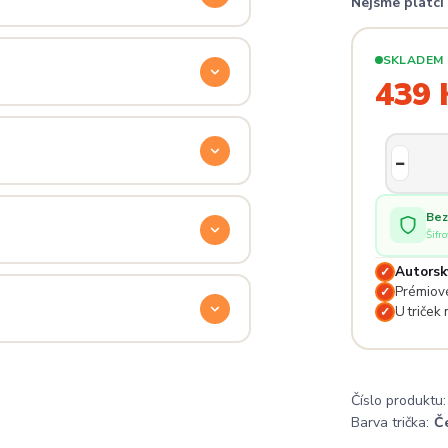
Nejsme plátc
ý. Klikni na
Průvodce velikostmi
e hračka.
SKLADEM
439 
odu. Stačí nás kontaktovat na
— proto se nebojte napsat na
 potěší.
Bez
Šifr
Autorsk
✓
lé pro originální dárky nebo párové
Prémiové
✓
e na detailech.
U triček
✓
a
. Jsi odjinud? Napiš nám — do
Číslo produktu:
Barva trička:
Č