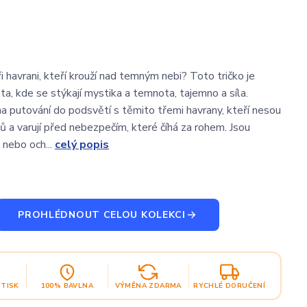
i havrani, kteří krouží nad temným nebi? Toto tričko je
ta, kde se stýkají mystika a temnota, tajemno a síla.
na putování do podsvětí s těmito třemi havrany, kteří nesou
ů a varují před nebezpečím, které číhá za rohem. Jsou
 nebo och...
celý popis
PROHLÉDNOUT CELOU KOLEKCI
OTISK
100% BAVLNA
VÝMĚNA ZDARMA
RYCHLÉ DORUČENÍ