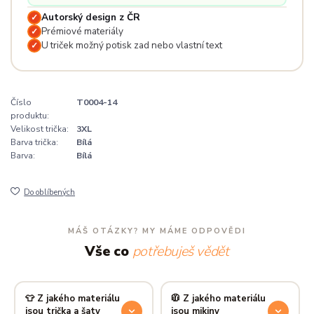
Autorský design z ČR
✓
Prémiové materiály
✓
U triček možný potisk zad nebo vlastní text
✓
Číslo
T0004-14
produktu:
Velikost trička:
3XL
Barva trička:
Bílá
Barva:
Bílá
Do oblíbených
MÁŠ OTÁZKY? MY MÁME ODPOVĚDI
Vše co
potřebuješ vědět
👕 Z jakého materiálu
🧥 Z jakého materiálu
jsou trička a šaty
jsou mikiny