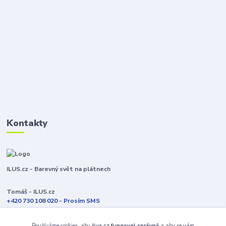
Kontakty
ILUS.cz - Barevný svět na plátnech
Tomáš - ILUS.cz
+420 730 108 020 - Prosím SMS
Jsme většinu času ve výrobě
Používáme cookies, aby
ilus.cz fungoval správně
a aby se vám