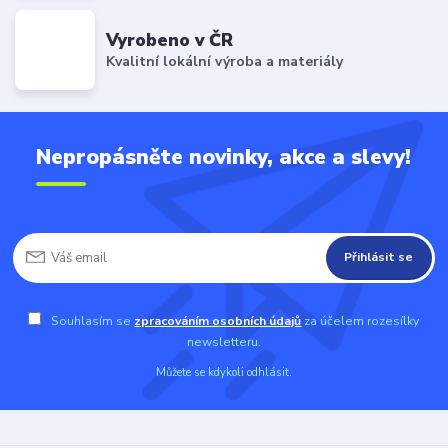
Vyrobeno v ČR
Kvalitní lokální výroba a materiály
Nepropásněte novinky, akce a slevy!
Přihlásit se
Souhlasím se
zpracováním osobních údajů
za účelem rozesílky
newsletteru.
Můžete se kdykoli odhlásit.