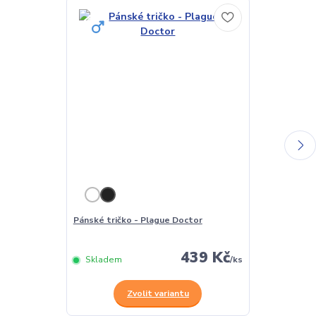
Pánské tričko - Plague Doctor
Dámské tričko
439 Kč
Skladem
/
ks
Skladem
Zvolit variantu
Z