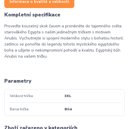
Informace o kvalitě a velikosti
Kompletní specifikace
Proveďte kouzelný skok časem a pronikněte do tajemného světa
starověkého Egypta s naším jedinečným tričkem s motivem
Anubis. Vychutnejte si spojení moderního stylu s bohatou historií,
zatímco se ponoříte do legendy tohoto mystického egyptského
boha a užijete si nekompromisní pohodlí a kvalitu. Egyptský bůh
Anubis na vašem tričku.
Parametry
Velikost trička
3XL
Barva trička
Bílá
Zboží zařazeno v kategoriích