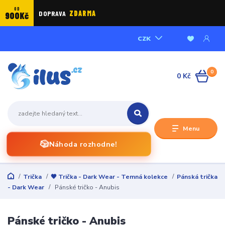
OD
DOPRAVA
ZDARMA
900Kč
CZK
0
0 Kč
Menu
🎲
Náhoda rozhodne!
Trička
🖤 Trička - Dark Wear - Temná kolekce
Pánská trička
- Dark Wear
Pánské tričko - Anubis
Pánské tričko - Anubis