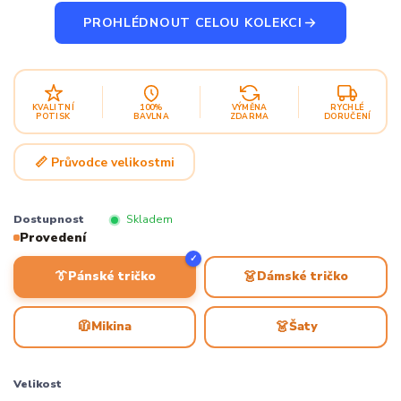
PROHLÉDNOUT CELOU KOLEKCI
KVALITNÍ
100%
VÝMĚNA
RYCHLÉ
POTISK
BAVLNA
ZDARMA
DORUČENÍ
📏 Průvodce velikostmi
Dostupnost
Skladem
Provedení
✓
👔
👗
Pánské tričko
Dámské tričko
🧥
👗
Mikina
Šaty
Velikost