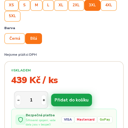
XS
S
M
L
XL
2XL
3XL
4XL
5XL
Barva
Černá
Bílá
Nejsme plátci DPH
SKLADEM
439 Kč / ks
Přidat do košíku
Bezpečná platba
VISA
Mastercard
GoPay
Šifrované spojení, vaše
data jsou v bezpečí