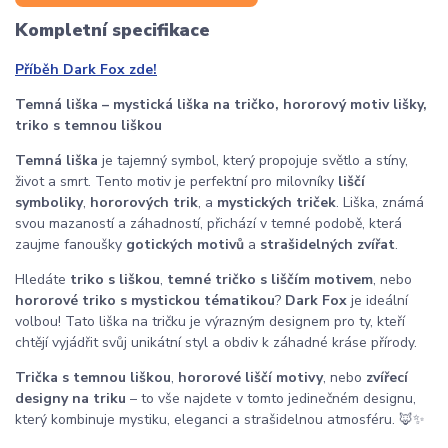
Kompletní specifikace
Příběh Dark Fox zde!
Temná liška – mystická liška na tričko, hororový motiv lišky,
triko s temnou liškou
Temná liška
je tajemný symbol, který propojuje světlo a stíny,
život a smrt. Tento motiv je perfektní pro milovníky
liščí
symboliky
,
hororových trik
, a
mystických triček
. Liška, známá
svou mazaností a záhadností, přichází v temné podobě, která
zaujme fanoušky
gotických motivů
a
strašidelných zvířat
.
Hledáte
triko s liškou
,
temné tričko s liščím motivem
, nebo
hororové triko s mystickou tématikou
?
Dark Fox
je ideální
volbou! Tato liška na tričku je výrazným designem pro ty, kteří
chtějí vyjádřit svůj unikátní styl a obdiv k záhadné kráse přírody.
Trička s temnou liškou
,
hororové liščí motivy
, nebo
zvířecí
designy na triku
– to vše najdete v tomto jedinečném designu,
který kombinuje mystiku, eleganci a strašidelnou atmosféru. 🦊✨