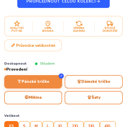
PROHLÉDNOUT CELOU KOLEKCI
KVALITNÍ
100%
VÝMĚNA
RYCHLÉ
POTISK
BAVLNA
ZDARMA
DORUČENÍ
📏 Průvodce velikostmi
Dostupnost
Skladem
Provedení
✓
👔
👗
Pánské tričko
Dámské tričko
🧥
👗
Mikina
Šaty
Velikost
XS
S
M
L
XL
2XL
3XL
4XL