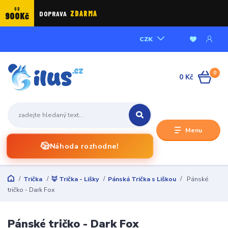
OD
DOPRAVA
ZDARMA
900Kč
CZK
0
0 Kč
Menu
🎲
Náhoda rozhodne!
Trička
🦊 Trička - Lišky
Pánská Trička s Liškou
Pánské
tričko - Dark Fox
Pánské tričko - Dark Fox