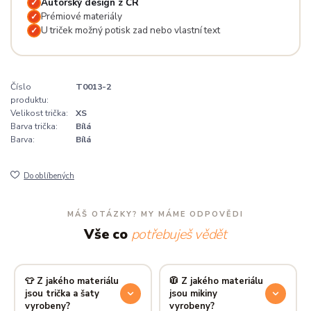
Autorský design z ČR
✓
Prémiové materiály
✓
U triček možný potisk zad nebo vlastní text
✓
Číslo
T0013-2
produktu:
Velikost trička:
XS
Barva trička:
Bílá
Barva:
Bílá
Do oblíbených
MÁŠ OTÁZKY? MY MÁME ODPOVĚDI
Vše co
potřebuješ vědět
👕 Z jakého materiálu
🧥 Z jakého materiálu
jsou trička a šaty
jsou mikiny
vyrobeny?
vyrobeny?