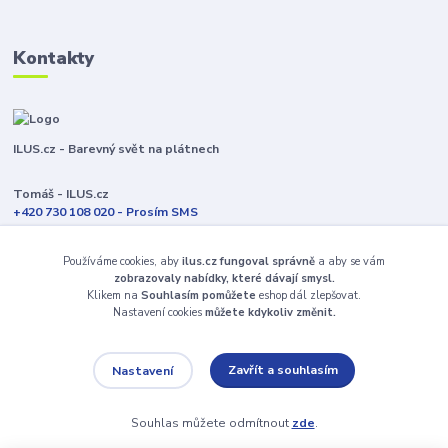
Kontakty
ILUS.cz - Barevný svět na plátnech
Tomáš - ILUS.cz
+420 730 108 020 - Prosím SMS
Jsme většinu času ve výrobě
Používáme cookies, aby
ilus.cz fungoval správně
a aby se vám
info@ilus.cz
zobrazovaly nabídky, které dávají smysl.
Klikem na
Souhlasím pomůžete
eshop dál zlepšovat.
Nastavení cookies
můžete kdykoliv změnit.
Zavřít a souhlasím
Nastavení
© 2023 - 2026 | ilus.cz
Souhlas můžete odmítnout
zde
.
Vytvořeno na
Eshop-rychle.cz