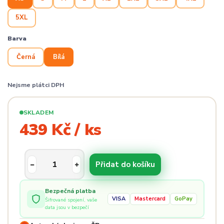
5XL
Barva
Černá
Bílá
Nejsme plátci DPH
SKLADEM
439 Kč / ks
Přidat do košíku
Bezpečná platba
VISA
Mastercard
GoPay
Šifrované spojení, vaše
data jsou v bezpečí