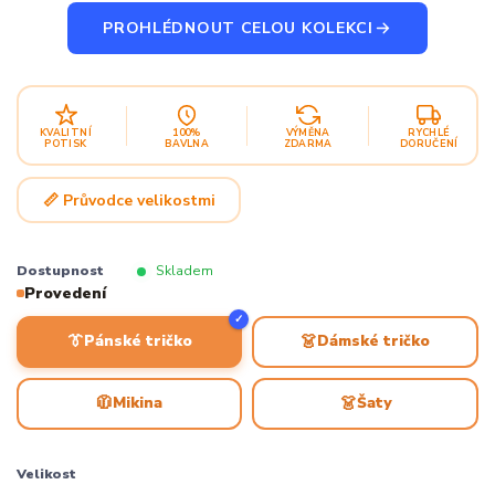
PROHLÉDNOUT CELOU KOLEKCI
KVALITNÍ
100%
VÝMĚNA
RYCHLÉ
POTISK
BAVLNA
ZDARMA
DORUČENÍ
📏 Průvodce velikostmi
Dostupnost
Skladem
Provedení
✓
👔
👗
Pánské tričko
Dámské tričko
🧥
👗
Mikina
Šaty
Velikost