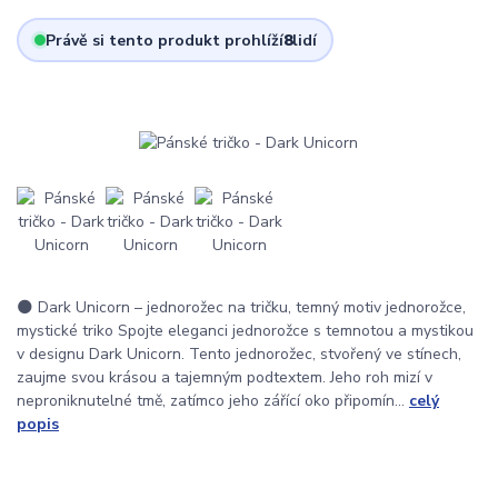
Právě si tento produkt prohlíží
8
lidí
🌑 Dark Unicorn – jednorožec na tričku, temný motiv jednorožce,
mystické triko Spojte eleganci jednorožce s temnotou a mystikou
v designu Dark Unicorn. Tento jednorožec, stvořený ve stínech,
zaujme svou krásou a tajemným podtextem. Jeho roh mizí v
neproniknutelné tmě, zatímco jeho zářící oko připomín...
celý
popis