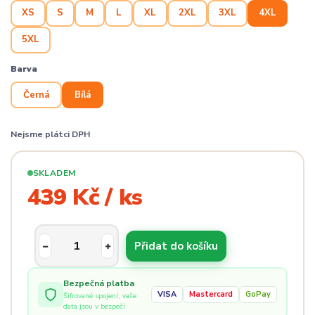
XS
S
M
L
XL
2XL
3XL
4XL
5XL
Barva
Černá
Bílá
Nejsme plátci DPH
SKLADEM
439 Kč / ks
Přidat do košíku
Bezpečná platba
VISA
Mastercard
GoPay
Šifrované spojení, vaše
data jsou v bezpečí