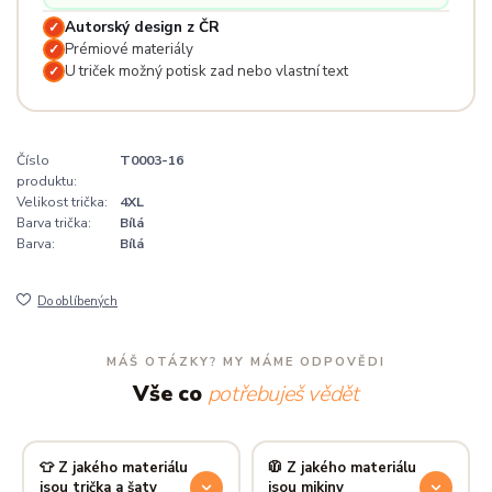
Autorský design z ČR
✓
Prémiové materiály
✓
U triček možný potisk zad nebo vlastní text
✓
Číslo
T0003-16
produktu:
Velikost trička:
4XL
Barva trička:
Bílá
Barva:
Bílá
Do oblíbených
MÁŠ OTÁZKY? MY MÁME ODPOVĚDI
Vše co
potřebuješ vědět
👕 Z jakého materiálu
🧥 Z jakého materiálu
jsou trička a šaty
jsou mikiny