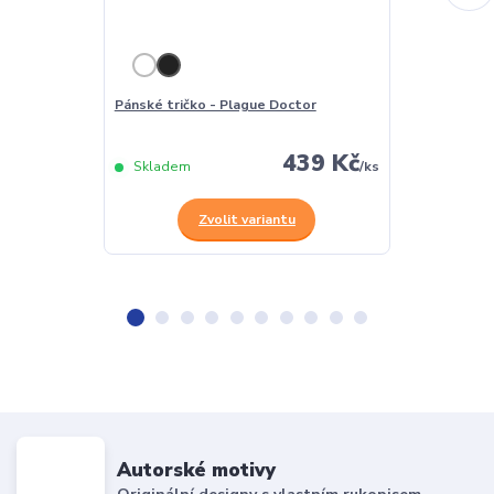
Pánské tričko - Plague Doctor
Dámské tričko
439 Kč
Skladem
/
ks
Skladem
Zvolit variantu
Z
Autorské motivy