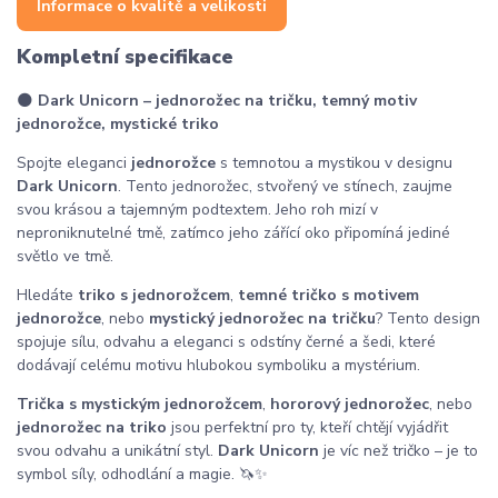
Informace o kvalitě a velikosti
Kompletní specifikace
🌑
Dark Unicorn – jednorožec na tričku, temný motiv
jednorožce, mystické triko
Spojte eleganci
jednorožce
s temnotou a mystikou v designu
Dark Unicorn
. Tento jednorožec, stvořený ve stínech, zaujme
svou krásou a tajemným podtextem. Jeho roh mizí v
neproniknutelné tmě, zatímco jeho zářící oko připomíná jediné
světlo ve tmě.
Hledáte
triko s jednorožcem
,
temné tričko s motivem
jednorožce
, nebo
mystický jednorožec na tričku
? Tento design
spojuje sílu, odvahu a eleganci s odstíny černé a šedi, které
dodávají celému motivu hlubokou symboliku a mystérium.
Trička s mystickým jednorožcem
,
hororový jednorožec
, nebo
jednorožec na triko
jsou perfektní pro ty, kteří chtějí vyjádřit
svou odvahu a unikátní styl.
Dark Unicorn
je víc než tričko – je to
symbol síly, odhodlání a magie. 🦄✨