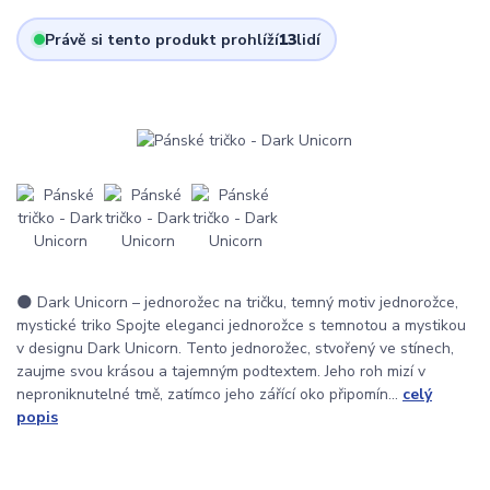
Právě si tento produkt prohlíží
13
lidí
🌑 Dark Unicorn – jednorožec na tričku, temný motiv jednorožce,
mystické triko Spojte eleganci jednorožce s temnotou a mystikou
v designu Dark Unicorn. Tento jednorožec, stvořený ve stínech,
zaujme svou krásou a tajemným podtextem. Jeho roh mizí v
neproniknutelné tmě, zatímco jeho zářící oko připomín...
celý
popis