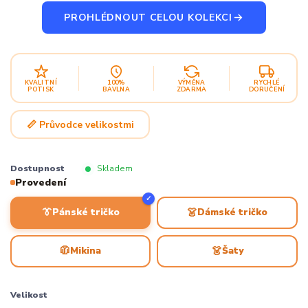
PROHLÉDNOUT CELOU KOLEKCI
KVALITNÍ
100%
VÝMĚNA
RYCHLÉ
POTISK
BAVLNA
ZDARMA
DORUČENÍ
📏 Průvodce velikostmi
Dostupnost
Skladem
Provedení
✓
👔
👗
Pánské tričko
Dámské tričko
🧥
👗
Mikina
Šaty
Velikost