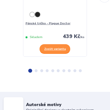
Pánské tričko - Plague Doctor
Dámské tričko
439 Kč
Skladem
/
ks
Skladem
Zvolit variantu
Z
Autorské motivy