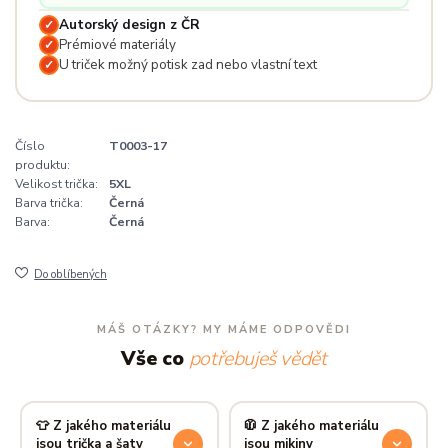
Autorský design z ČR
✓
Prémiové materiály
✓
U triček možný potisk zad nebo vlastní text
✓
Číslo
T0003-17
produktu:
Velikost trička:
5XL
Barva trička:
Černá
Barva:
Černá
Do oblíbených
MÁŠ OTÁZKY? MY MÁME ODPOVĚDI
Vše co
potřebuješ vědět
👕 Z jakého materiálu
🧥 Z jakého materiálu
jsou trička a šaty
jsou mikiny