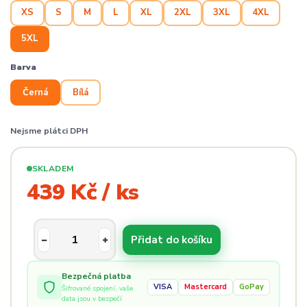
XS
S
M
L
XL
2XL
3XL
4XL
5XL
Barva
Černá
Bílá
Nejsme plátci DPH
SKLADEM
439 Kč / ks
Přidat do košíku
Bezpečná platba
VISA
Mastercard
GoPay
Šifrované spojení, vaše
data jsou v bezpečí