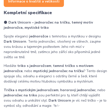
Informace o kvalitě a velikosti
Kompletní specifikace
🌑
Dark Unicorn – jednorožec na tričku, temný motiv
jednorožce, mystické triko
Spojte eleganci
jednorožce
s temnotou a mystikou v designu
Dark Unicorn
. Tento jednorožec, stvořený ve stínech, zaujme
svou krásou a tajemným podtextem. Jeho roh mizí v
neproniknutelné tmě, zatímco jeho zářící oko připomíná jediné
světlo ve tmě.
Hledáte
triko s jednorožcem
,
temné tričko s motivem
jednorožce
, nebo
mystický jednorožec na tričku
? Tento design
spojuje sílu, odvahu a eleganci s odstíny černé a šedi, které
dodávají celému motivu hlubokou symboliku a mystérium.
Trička s mystickým jednorožcem
,
hororový jednorožec
, nebo
jednorožec na triko
jsou perfektní pro ty, kteří chtějí vyjádřit
svou odvahu a unikátní styl.
Dark Unicorn
je víc než tričko – je to
symbol síly, odhodlání a magie. 🦄✨